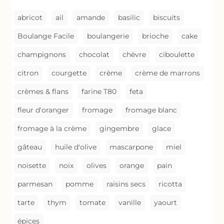
abricot
ail
amande
basilic
biscuits
Boulange Facile
boulangerie
brioche
cake
champignons
chocolat
chèvre
ciboulette
citron
courgette
crème
crème de marrons
crèmes & flans
farine T80
feta
fleur d'oranger
fromage
fromage blanc
fromage à la crème
gingembre
glace
gâteau
huile d'olive
mascarpone
miel
noisette
noix
olives
orange
pain
parmesan
pomme
raisins secs
ricotta
tarte
thym
tomate
vanille
yaourt
épices