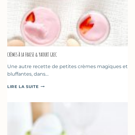
CRÈMES À LA FRAISE & YAOURT GREC
Une autre recette de petites crèmes magiques et
bluffantes, dans…
CRÈMES
LIRE LA SUITE
À
LA
FRAISE
&
YAOURT
GREC