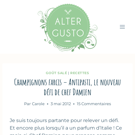
Aller
au
contenu
GOÛT SALÉ
|
RECETTES
Champignons farcis – Antipasti, le nouveau
défi de chef Damien
Par
Carole
3 mai 2012
15 Commentaires
Je suis toujours partante pour relever un défi.
Et encore plus lorsqu’il a un parfum d’Italie ! Ce