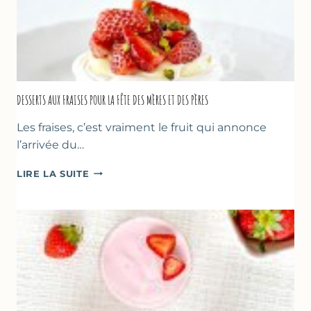
DESSERTS AUX FRAISES POUR LA FÊTE DES MÈRES ET DES PÈRES
Les fraises, c’est vraiment le fruit qui annonce
l’arrivée du…
DESSERTS
LIRE LA SUITE
AUX
FRAISES
POUR
LA
FÊTE
DES
MÈRES
ET
DES
PÈRES