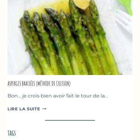
AMANDES
&
FRUITS
ROUGES
ASPERGES BRAISÉES (MÉTHODE DE CUISSON)
Bon… je crois bien avoir fait le tour de la…
ASPERGES
LIRE LA SUITE
BRAISÉES
(MÉTHODE
DE
tags
CUISSON)