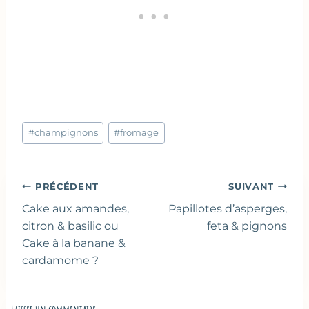
Étiquettes
#
champignons
#
fromage
de
la
publication :
Navigation
PRÉCÉDENT
SUIVANT
de
Cake aux amandes,
Papillotes d’asperges,
l’article
citron & basilic ou
feta & pignons
Cake à la banane &
cardamome ?