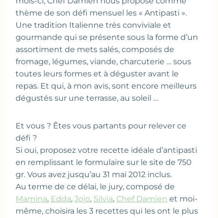
mois-ci, Chef Damien nous propose comme
thème de son défi mensuel les « Antipasti ».
Une tradition Italienne très conviviale et
gourmande qui se présente sous la forme d’un
assortiment de mets salés, composés de
fromage, légumes, viande, charcuterie … sous
toutes leurs formes et à déguster avant le
repas. Et qui, à mon avis, sont encore meilleurs
dégustés sur une terrasse, au soleil …
Et vous ? Êtes vous partants pour relever ce
défi ?
Si oui, proposez votre recette idéale d’antipasti
en remplissant le formulaire sur le site de 750
gr. Vous avez jusqu’au 31 mai 2012 inclus.
Au terme de ce délai, le jury, composé de
Mamina
,
Edda
,
Jojo
,
Silvia
,
Chef Damien
et moi-
même, choisira les 3 recettes qui les ont le plus