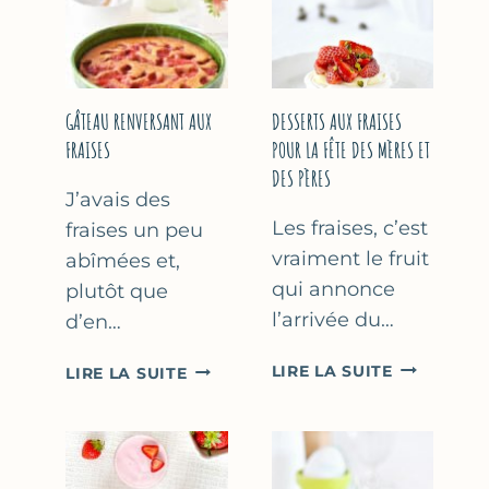
GÂTEAU RENVERSANT AUX
DESSERTS AUX FRAISES
FRAISES
POUR LA FÊTE DES MÈRES ET
DES PÈRES
J’avais des
Les fraises, c’est
fraises un peu
vraiment le fruit
abîmées et,
qui annonce
plutôt que
l’arrivée du…
d’en…
DESSERTS
GÂTEAU
LIRE LA SUITE
LIRE LA SUITE
AUX
RENVERSANT
FRAISES
AUX
POUR
FRAISES
LA