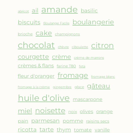
AMANDES
amande
&
ail
basilic
abricot
FRUITS
boulangerie
biscuits
ROUGES
Boulange Facile
cake
brioche
champignons
chocolat
citron
chèvre
ciboulette
courgette
crème
crème de marrons
crèmes & flans
farine T80
feta
fromage
fleur d'oranger
fromage blanc
gâteau
glace
fromage à la crème
gingembre
huile d'olive
mascarpone
noisette
miel
olives
orange
noix
parmesan
pomme
pain
raisins secs
ricotta
tarte
thym
vanille
tomate