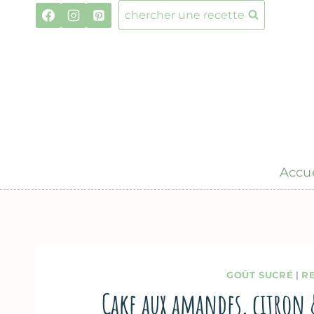
Aller
chercher une recette
au
contenu
Accue
GOÛT SUCRÉ
|
R
Cake aux amandes, citron 