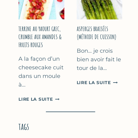
YAOURT
GREC
TERRINE AU YAOURT GREC,
ASPERGES BRAISÉES
CRUMBLE AUX AMANDES &
(MÉTHODE DE CUISSON)
FRUITS ROUGES
Bon… je crois
A la façon d’un
bien avoir fait le
cheesecake cuit
tour de la…
dans un moule
ASPERGES
LIRE LA SUITE
à…
BRAISÉES
(MÉTHODE
TERRINE
LIRE LA SUITE
DE
AU
CUISSON)
YAOURT
GREC,
tags
CRUMBLE
AUX