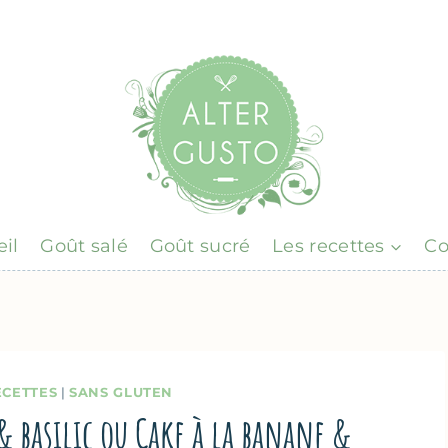
il
Goût salé
Goût sucré
Les recettes
Co
ECETTES
|
SANS GLUTEN
& basilic ou Cake à la banane &