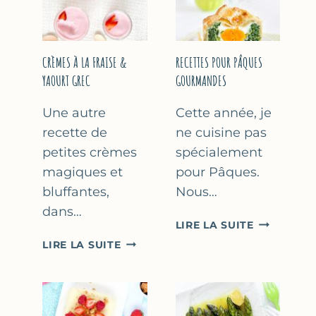
FÊTE
DES
MÈRES
ET
CRÈMES À LA FRAISE &
RECETTES POUR PÂQUES
DES
YAOURT GREC
GOURMANDES
PÈRES
Une autre
Cette année, je
recette de
ne cuisine pas
petites crèmes
spécialement
magiques et
pour Pâques.
bluffantes,
Nous…
dans…
RECETTES
LIRE LA SUITE
POUR
CRÈMES
LIRE LA SUITE
PÂQUES
À
GOURMAN
LA
FRAISE
&