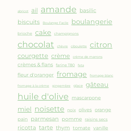
AMANDES
amande
&
ail
basilic
abricot
FRUITS
boulangerie
biscuits
ROUGES
Boulange Facile
cake
brioche
champignons
chocolat
citron
chèvre
ciboulette
courgette
crème
crème de marrons
crèmes & flans
farine T80
feta
fromage
fleur d'oranger
fromage blanc
gâteau
glace
fromage à la crème
gingembre
huile d'olive
mascarpone
noisette
miel
olives
orange
noix
parmesan
pomme
pain
raisins secs
ricotta
tarte
thym
vanille
tomate