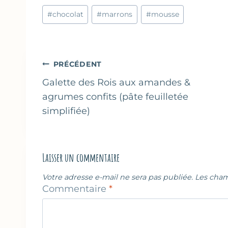
Étiquettes
#
chocolat
#
marrons
#
mousse
de
la
publication :
Navigation
PRÉCÉDENT
de
Galette des Rois aux amandes &
agrumes confits (pâte feuilletée
l’article
simplifiée)
Laisser un commentaire
Votre adresse e-mail ne sera pas publiée.
Les cham
Commentaire
*