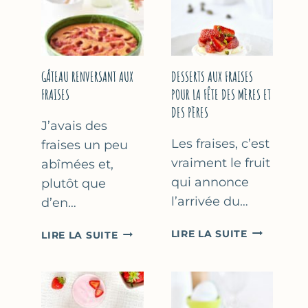
GÂTEAU RENVERSANT AUX
DESSERTS AUX FRAISES
FRAISES
POUR LA FÊTE DES MÈRES ET
DES PÈRES
J’avais des
Les fraises, c’est
fraises un peu
vraiment le fruit
abîmées et,
qui annonce
plutôt que
l’arrivée du…
d’en…
DESSERTS
GÂTEAU
LIRE LA SUITE
LIRE LA SUITE
AUX
RENVERSANT
FRAISES
AUX
POUR
FRAISES
LA