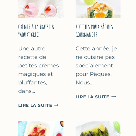
FÊTE
DES
MÈRES
ET
CRÈMES À LA FRAISE &
RECETTES POUR PÂQUES
DES
YAOURT GREC
GOURMANDES
PÈRES
Une autre
Cette année, je
recette de
ne cuisine pas
petites crèmes
spécialement
magiques et
pour Pâques.
bluffantes,
Nous…
dans…
RECETTES
LIRE LA SUITE
POUR
CRÈMES
LIRE LA SUITE
PÂQUES
À
GOURMAN
LA
FRAISE
&