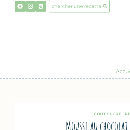
Aller
chercher une recette
au
contenu
Accue
GOÛT SUCRÉ
|
R
Mousse au chocolat