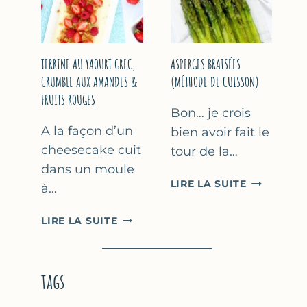
YAOURT
GREC
TERRINE AU YAOURT GREC,
ASPERGES BRAISÉES
CRUMBLE AUX AMANDES &
(MÉTHODE DE CUISSON)
FRUITS ROUGES
Bon… je crois
A la façon d’un
bien avoir fait le
cheesecake cuit
tour de la…
dans un moule
ASPERGES
LIRE LA SUITE
à…
BRAISÉES
(MÉTHODE
TERRINE
LIRE LA SUITE
DE
AU
CUISSON)
YAOURT
GREC,
tags
CRUMBLE
AUX