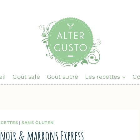
il
Goût salé
Goût sucré
Les recettes
Co
ECETTES
|
SANS GLUTEN
 noir & marrons Express