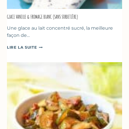
GLACE VANILLE & FROMAGE BLANC (SANS SORBETIÈRE)
Une glace au lait concentré sucré, la meilleure
façon de…
GLACE
LIRE LA SUITE
VANILLE
&
FROMAGE
BLANC
(SANS
SORBETIÈRE)