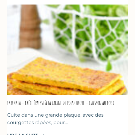
À
LA
BIÈRE
–
COMME
À
MARSEILLE
FARINATA – CRÊPE ÉPAISSE À LA FARINE DE POIS CHICHE – CUISSON AU FOUR
Cuite dans une grande plaque, avec des
courgettes râpées, pour…
FARINATA