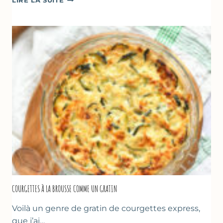
LIRE LA SUITE
–
CRÊPE
ÉPAISSE
À
LA
FARINE
DE
POIS
CHICHE
–
CUISSON
AU
FOUR
COURGETTES À LA BROUSSE COMME UN GRATIN
Voilà un genre de gratin de courgettes express,
que j’ai…