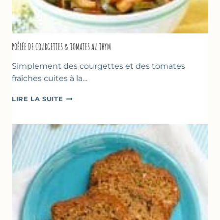
POÊLÉE DE COURGETTES & TOMATES AU THYM
Simplement des courgettes et des tomates
fraîches cuites à la…
POÊLÉE
LIRE LA SUITE
DE
COURGETTES
&
TOMATES
AU
THYM