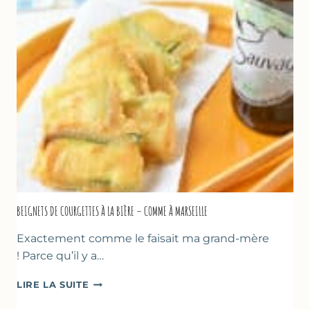
&
YAOURT
GREC
–
SANS
SORBETIÈRE
BEIGNETS DE COURGETTES À LA BIÈRE – COMME À MARSEILLE
Exactement comme le faisait ma grand-mère
! Parce qu’il y a…
BEIGNETS
LIRE LA SUITE
DE
COURGETTES