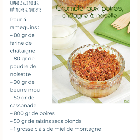
Crumble aux poires,
châtaigne & noisette
Pour 4
ramequins :
– 80 gr de
farine de
châtaigne
– 80 gr de
poudre de
noisette
– 90 gr de
beurre mou
– 50 gr de
cassonade
– 800 gr de poires
– 50 gr de raisins secs blonds
– 1 grosse c à s de miel de montagne