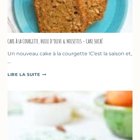
CAKE À LA COURGETTE, HUILE D’OLIVE & NOISETTES – CAKE SUCRÉ
Un nouveau cake à la courgette !C’est la saison et,
…
CAKE
LIRE LA SUITE
À
LA
COURGETTE,
HUILE
D’OLIVE
&
NOISETTES
–
CAKE
SUCRÉ