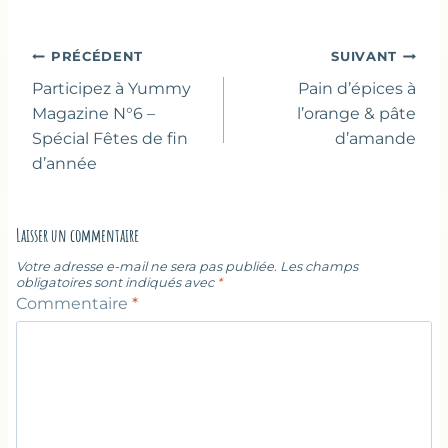
publication :
Navigation
PRÉCÉDENT
SUIVANT
de
Participez à Yummy
Pain d’épices à
l’article
Magazine N°6 –
l’orange & pâte
Spécial Fêtes de fin
d’amande
d’année
Laisser un commentaire
Votre adresse e-mail ne sera pas publiée.
Les champs
obligatoires sont indiqués avec
*
Commentaire
*