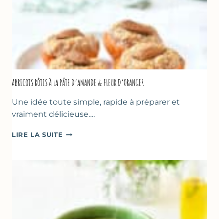
ABRICOTS RÔTIS À LA PÂTE D’AMANDE & FLEUR D’ORANGER
Une idée toute simple, rapide à préparer et
vraiment délicieuse….
ABRICOTS
LIRE LA SUITE
RÔTIS
À
LA
PÂTE
D’AMANDE
&
FLEUR
D’ORANGER