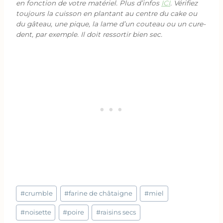
en fonction de votre matériel. Plus d’infos
ICI
. Vérifiez
toujours la cuisson en plantant au centre du cake ou
du gâteau, une pique, la lame d’un couteau ou un cure-
dent, par exemple. Il doit ressortir bien sec.
Étiquettes
#
crumble
#
farine de châtaigne
#
miel
de
la
#
noisette
#
poire
#
raisins secs