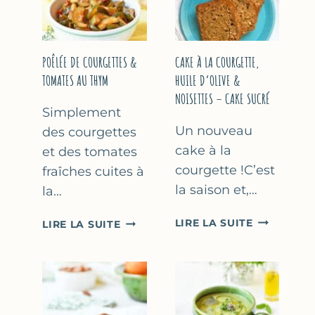
COURGETTE…
(SANS
SORBETIÈR
POÊLÉE DE COURGETTES &
CAKE À LA COURGETTE,
TOMATES AU THYM
HUILE D’OLIVE &
NOISETTES – CAKE SUCRÉ
Simplement
Un nouveau
des courgettes
cake à la
et des tomates
courgette !C’est
fraîches cuites à
la saison et,…
la…
CAKE
POÊLÉE
LIRE LA SUITE
LIRE LA SUITE
À
DE
LA
COURGETTES
COURGETT
&
HUILE
TOMATES
D’OLIVE
AU