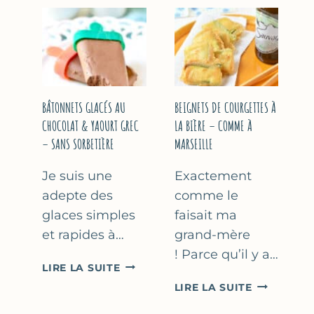
&
COURGETT
FLEUR
AU
D’ORANGER
CITRON
&
BASILIC
BÂTONNETS GLACÉS AU
BEIGNETS DE COURGETTES À
CHOCOLAT & YAOURT GREC
LA BIÈRE – COMME À
– SANS SORBETIÈRE
MARSEILLE
Je suis une
Exactement
adepte des
comme le
glaces simples
faisait ma
et rapides à…
grand-mère
! Parce qu’il y a…
BÂTONNETS
LIRE LA SUITE
GLACÉS
BEIGNETS
LIRE LA SUITE
AU
DE
CHOCOLAT