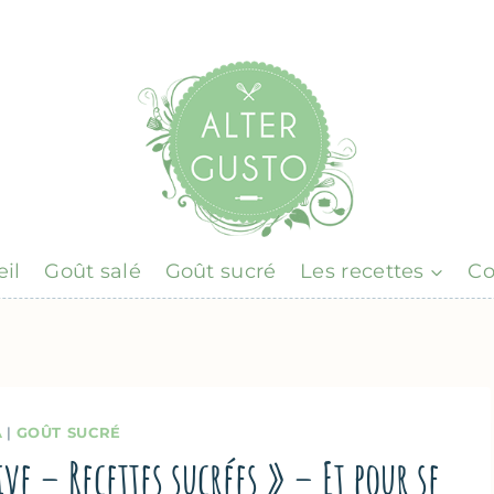
il
Goût salé
Goût sucré
Les recettes
Co
A
|
GOÛT SUCRÉ
e – Recettes sucrées » – Et pour se