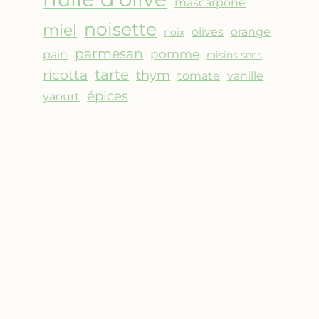
mascarpone
noisette
miel
olives
orange
noix
parmesan
pomme
pain
raisins secs
ricotta
tarte
thym
vanille
tomate
épices
yaourt