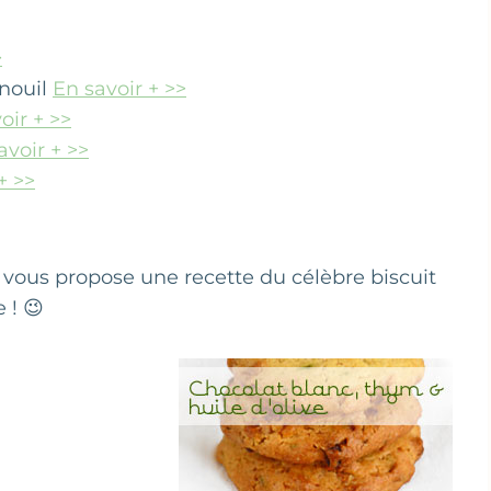
>
enouil
En savoir + >>
oir + >>
avoir + >>
+ >>
e vous propose une recette du célèbre biscuit
 ! 😉