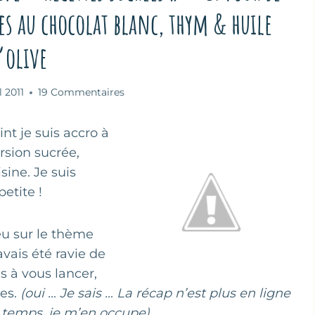
es au chocolat blanc, thym & huile
’olive
l 2011
19 Commentaires
t je suis accro à
ersion sucrée,
sine. Je suis
etite !
jeu sur le thème
’avais été ravie de
 à vous lancer,
res.
(oui … Je sais … La récap n’est plus en ligne
e temps, je m’en occupe)