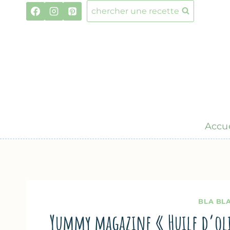
Aller
chercher une recette
au
contenu
Accue
BLA BL
Yummy magazine « Huile d’oliv