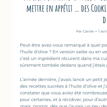
mettre en appétit … des Cooki
d
Par
Carole
1 avri
Peut-être avez-vous remarqué à quel poin
l’huile d’olive ? En version salée ou en v
c’est un ingrédient récurent dans ma cui
sûrement tombée dedans quand j’étais p
L’année dernière, j’avais lancé un petit 
des recettes sucrées à l’huile d’olive et j
constater que vous aviez été nombreuses
pour certaines, et à récidiver, pour d’aut
mais, promis, dés que j’aurais un peu d