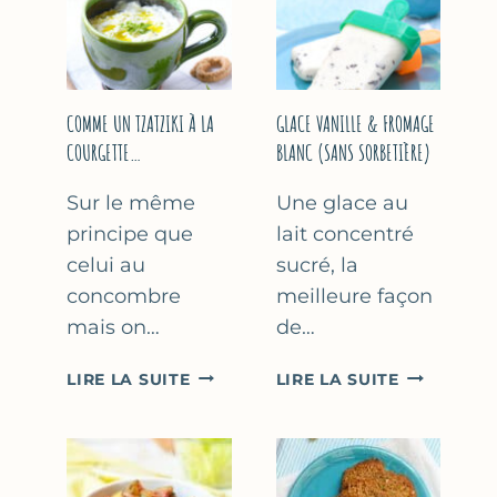
COMME UN TZATZIKI À LA
GLACE VANILLE & FROMAGE
COURGETTE…
BLANC (SANS SORBETIÈRE)
Sur le même
Une glace au
principe que
lait concentré
celui au
sucré, la
concombre
meilleure façon
mais on…
de…
COMME
GLACE
LIRE LA SUITE
LIRE LA SUITE
UN
VANILLE
TZATZIKI
&
À
FROMAGE
LA
BLANC