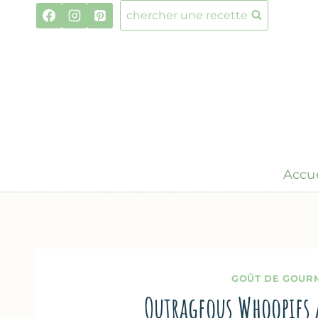
Aller
chercher une recette
au
contenu
Accue
GOÛT DE GOUR
Outrageous Whoopies 