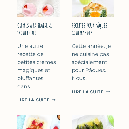
FÊTE
DES
MÈRES
ET
CRÈMES À LA FRAISE &
RECETTES POUR PÂQUES
DES
YAOURT GREC
GOURMANDES
PÈRES
Une autre
Cette année, je
recette de
ne cuisine pas
petites crèmes
spécialement
magiques et
pour Pâques.
bluffantes,
Nous…
dans…
RECETTES
LIRE LA SUITE
POUR
CRÈMES
LIRE LA SUITE
PÂQUES
À
GOURMAN
LA
FRAISE
&