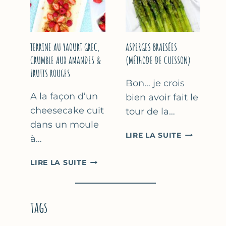
YAOURT
GREC
TERRINE AU YAOURT GREC,
ASPERGES BRAISÉES
CRUMBLE AUX AMANDES &
(MÉTHODE DE CUISSON)
FRUITS ROUGES
Bon… je crois
A la façon d’un
bien avoir fait le
cheesecake cuit
tour de la…
dans un moule
ASPERGES
LIRE LA SUITE
à…
BRAISÉES
(MÉTHODE
TERRINE
LIRE LA SUITE
DE
AU
CUISSON)
YAOURT
GREC,
tags
CRUMBLE
AUX