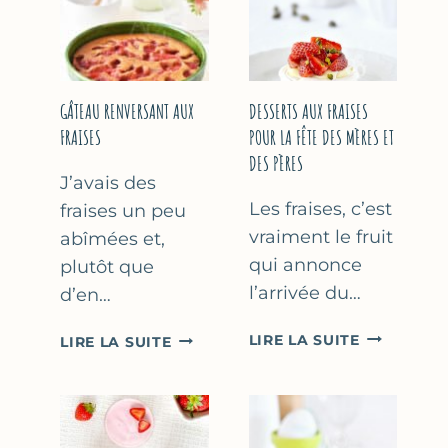
GÂTEAU RENVERSANT AUX
DESSERTS AUX FRAISES
FRAISES
POUR LA FÊTE DES MÈRES ET
DES PÈRES
J’avais des
Les fraises, c’est
fraises un peu
vraiment le fruit
abîmées et,
qui annonce
plutôt que
l’arrivée du…
d’en…
DESSERTS
GÂTEAU
LIRE LA SUITE
LIRE LA SUITE
AUX
RENVERSANT
FRAISES
AUX
POUR
FRAISES
LA