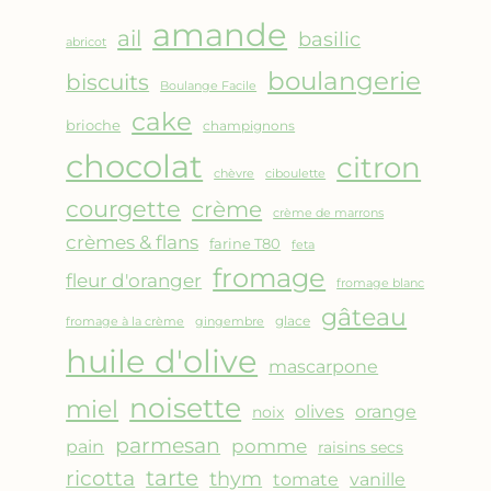
AMANDES
amande
&
ail
basilic
abricot
FRUITS
boulangerie
biscuits
ROUGES
Boulange Facile
cake
brioche
champignons
chocolat
citron
chèvre
ciboulette
courgette
crème
crème de marrons
crèmes & flans
farine T80
feta
fromage
fleur d'oranger
fromage blanc
gâteau
glace
fromage à la crème
gingembre
huile d'olive
mascarpone
noisette
miel
olives
orange
noix
parmesan
pomme
pain
raisins secs
ricotta
tarte
thym
vanille
tomate