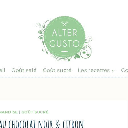
il
Goût salé
Goût sucré
Les recettes
Co
MANDISE
|
GOÛT SUCRÉ
au chocolat noir & citron