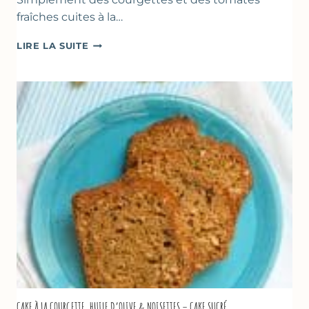
fraîches cuites à la…
POÊLÉE
LIRE LA SUITE
DE
COURGETTES
&
TOMATES
AU
THYM
CAKE À LA COURGETTE, HUILE D’OLIVE & NOISETTES – CAKE SUCRÉ