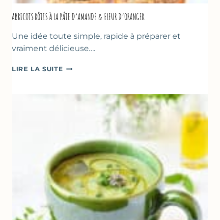
ABRICOTS RÔTIS À LA PÂTE D’AMANDE & FLEUR D’ORANGER
Une idée toute simple, rapide à préparer et
vraiment délicieuse….
ABRICOTS
LIRE LA SUITE
RÔTIS
À
LA
PÂTE
D’AMANDE
&
FLEUR
D’ORANGER