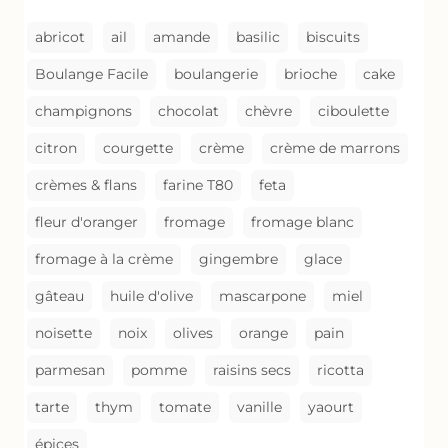
GRATIN
abricot
ail
amande
basilic
biscuits
Boulange Facile
boulangerie
brioche
cake
champignons
chocolat
chèvre
ciboulette
citron
courgette
crème
crème de marrons
crèmes & flans
farine T80
feta
fleur d'oranger
fromage
fromage blanc
fromage à la crème
gingembre
glace
gâteau
huile d'olive
mascarpone
miel
noisette
noix
olives
orange
pain
parmesan
pomme
raisins secs
ricotta
tarte
thym
tomate
vanille
yaourt
épices