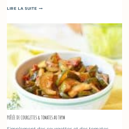
GLACE
LIRE LA SUITE
VANILLE
&
FROMAGE
BLANC
(SANS
SORBETIÈRE)
POÊLÉE DE COURGETTES & TOMATES AU THYM
Simplement des courgettes et des tomates