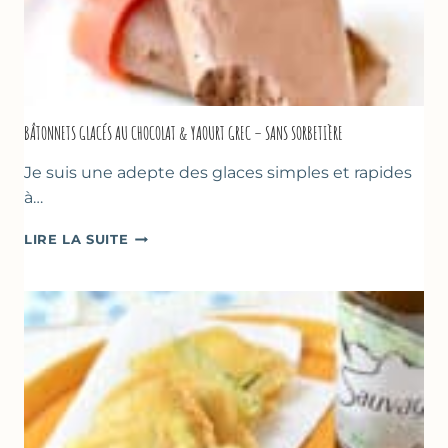
BÂTONNETS GLACÉS AU CHOCOLAT & YAOURT GREC – SANS SORBETIÈRE
Je suis une adepte des glaces simples et rapides
à…
BÂTONNETS
LIRE LA SUITE
GLACÉS
AU
CHOCOLAT
&
YAOURT
GREC
–
SANS
SORBETIÈRE