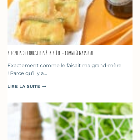
BEIGNETS DE COURGETTES À LA BIÈRE – COMME À MARSEILLE
Exactement comme le faisait ma grand-mère
! Parce qu’il y a…
BEIGNETS
LIRE LA SUITE
DE
COURGETTES
À
LA
BIÈRE
–
COMME
À