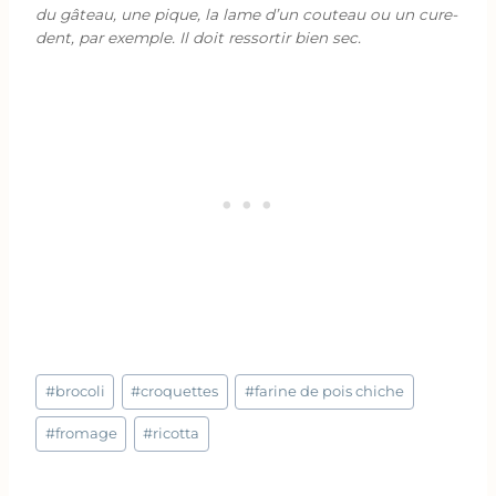
du gâteau, une pique, la lame d’un couteau ou un cure-
dent, par exemple. Il doit ressortir bien sec.
Étiquettes
#
brocoli
#
croquettes
#
farine de pois chiche
de
la
#
fromage
#
ricotta
publication :