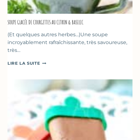
SOUPE GLACÉE DE COURGETTES AU CITRON & BASILIC
(Et quelques autres herbes…)Une soupe
incroyablement rafraîchissante, très savoureuse,
très…
SOUPE
LIRE LA SUITE
GLACÉE
DE
COURGETTES
AU
CITRON
&
BASILIC