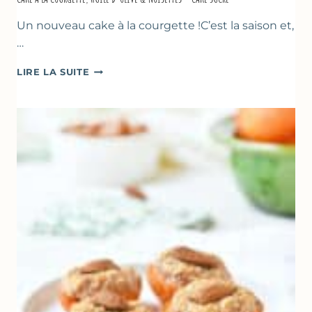
Un nouveau cake à la courgette !C’est la saison et,
…
CAKE
LIRE LA SUITE
À
LA
COURGETTE,
HUILE
D’OLIVE
&
NOISETTES
–
CAKE
SUCRÉ