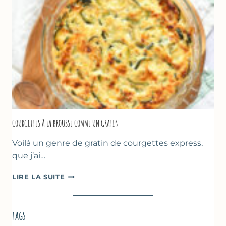
DE
POIS
CHICHE
–
CUISSON
AU
FOUR
COURGETTES À LA BROUSSE COMME UN GRATIN
Voilà un genre de gratin de courgettes express,
que j’ai…
COURGETTES
LIRE LA SUITE
À
LA
BROUSSE
tags
COMME
UN