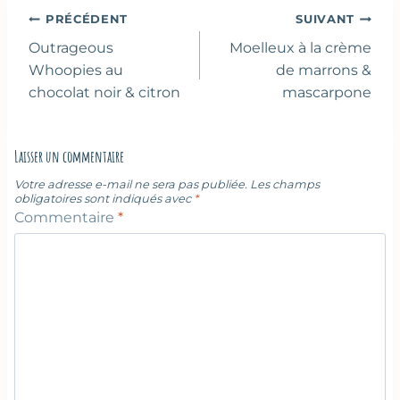
Navigation
PRÉCÉDENT
SUIVANT
de
Outrageous
Moelleux à la crème
l’article
Whoopies au
de marrons &
chocolat noir & citron
mascarpone
Laisser un commentaire
Votre adresse e-mail ne sera pas publiée.
Les champs
obligatoires sont indiqués avec
*
Commentaire
*