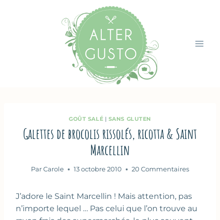
Aller
au
contenu
GOÛT SALÉ
|
SANS GLUTEN
Galettes de brocolis rissolés, ricotta & Saint
Marcellin
Par
Carole
13 octobre 2010
20 Commentaires
J’adore le Saint Marcellin ! Mais attention, pas
n’importe lequel … Pas celui que l’on trouve au