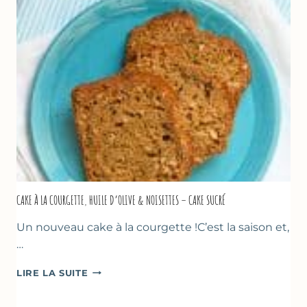
AU
THYM
CAKE À LA COURGETTE, HUILE D’OLIVE & NOISETTES – CAKE SUCRÉ
Un nouveau cake à la courgette !C’est la saison et,
…
CAKE
LIRE LA SUITE
À
LA