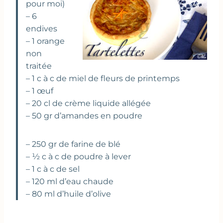
pour moi)
– 6
endives
– 1 orange
non
traitée
– 1 c à c de miel de fleurs de printemps
– 1 œuf
– 20 cl de crème liquide allégée
– 50 gr d’amandes en poudre
– 250 gr de farine de blé
– ½ c à c de poudre à lever
– 1 c à c de sel
– 120 ml d’eau chaude
– 80 ml d’huile d’olive