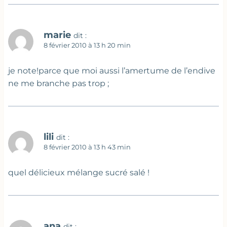
marie
dit :
8 février 2010 à 13 h 20 min
je note!parce que moi aussi l’amertume de l’endive
ne me branche pas trop ;
lili
dit :
8 février 2010 à 13 h 43 min
quel délicieux mélange sucré salé !
ana
dit :