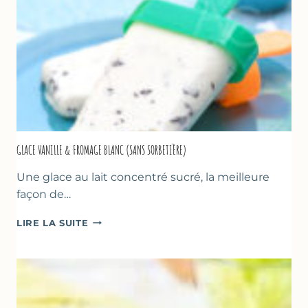
GLACE VANILLE & FROMAGE BLANC (SANS SORBETIÈRE)
Une glace au lait concentré sucré, la meilleure
façon de…
GLACE
LIRE LA SUITE
VANILLE
&
FROMAGE
BLANC
(SANS
SORBETIÈRE)