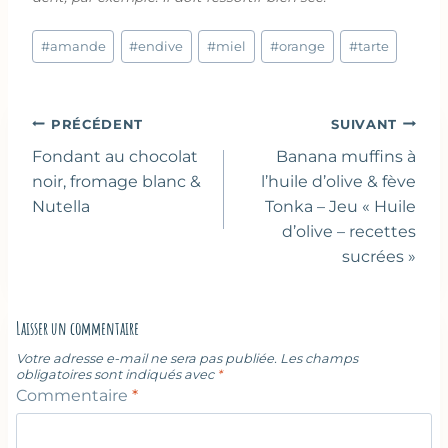
Étiquettes
#
amande
#
endive
#
miel
#
orange
#
tarte
de
la
publication :
Navigation
PRÉCÉDENT
SUIVANT
de
Fondant au chocolat
Banana muffins à
l’article
noir, fromage blanc &
l’huile d’olive & fève
Nutella
Tonka – Jeu « Huile
d’olive – recettes
sucrées »
Laisser un commentaire
Votre adresse e-mail ne sera pas publiée.
Les champs
obligatoires sont indiqués avec
*
Commentaire
*