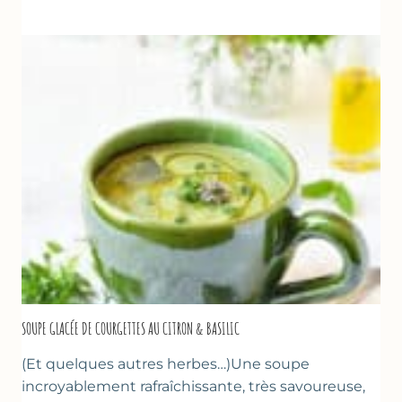
RÔTIS
À
LA
PÂTE
D’AMANDE
&
FLEUR
D’ORANGER
SOUPE GLACÉE DE COURGETTES AU CITRON & BASILIC
(Et quelques autres herbes…)Une soupe
incroyablement rafraîchissante, très savoureuse,