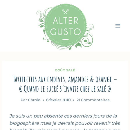
Aller
au
contenu
GOÛT SALÉ
Tartelettes aux endives, amandes & orange –
« Quand le sucré s’invite chez le salé »
Par
Carole
8 février 2010
21 Commentaires
Je suis un peu absente ces derniers jours de la
blogosphère mais je devrais pouvoir revenir très