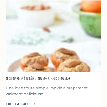
COURGETTE,
HUILE
D’OLIVE
&
NOISETTES
–
CAKE
SUCRÉ
ABRICOTS RÔTIS À LA PÂTE D’AMANDE & FLEUR D’ORANGER
Une idée toute simple, rapide à préparer et
vraiment délicieuse….
ABRICOTS
LIRE LA SUITE