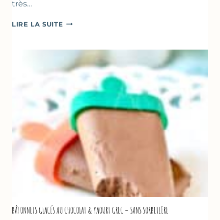
très…
SOUPE
LIRE LA SUITE
GLACÉE
DE
COURGETTES
AU
CITRON
&
BASILIC
BÂTONNETS GLACÉS AU CHOCOLAT & YAOURT GREC – SANS SORBETIÈRE