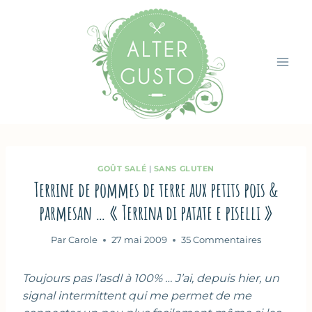
Aller
au
contenu
GOÛT SALÉ
|
SANS GLUTEN
Terrine de pommes de terre aux petits pois &
parmesan … « Terrina di patate e piselli »
Par
Carole
27 mai 2009
35 Commentaires
Toujours pas l’asdl à 100% … J’ai, depuis hier, un
signal intermittent qui me permet de me