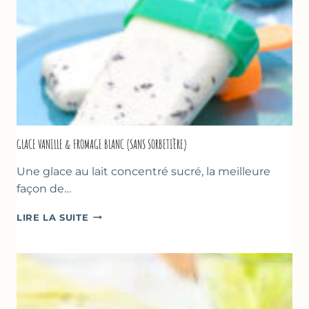
GLACE VANILLE & FROMAGE BLANC (SANS SORBETIÈRE)
Une glace au lait concentré sucré, la meilleure
façon de…
GLACE
LIRE LA SUITE
VANILLE
&
FROMAGE
BLANC
(SANS
SORBETIÈRE)