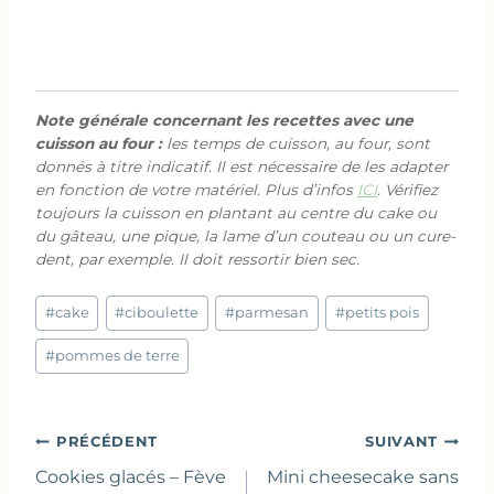
Note générale concernant les recettes avec une
cuisson au four :
les temps de cuisson, au four, sont
donnés à titre indicatif. Il est nécessaire de les adapter
en fonction de votre matériel. Plus d’infos
ICI
. Vérifiez
toujours la cuisson en plantant au centre du cake ou
du gâteau, une pique, la lame d’un couteau ou un cure-
dent, par exemple. Il doit ressortir bien sec.
Étiquettes
#
cake
#
ciboulette
#
parmesan
#
petits pois
de
la
#
pommes de terre
publication :
Navigation
PRÉCÉDENT
SUIVANT
de
Cookies glacés – Fève
Mini cheesecake sans