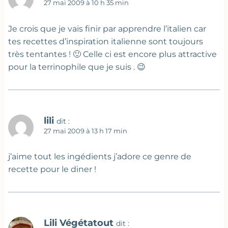
27 mai 2009 à 10 h 35 min
Je crois que je vais finir par apprendre l’italien car
tes recettes d’inspiration italienne sont toujours
très tentantes ! 🙂 Celle ci est encore plus attractive
pour la terrinophile que je suis . 😉
lili
dit :
27 mai 2009 à 13 h 17 min
j’aime tout les ingédients j’adore ce genre de
recette pour le diner !
Lili Végétatout
dit :