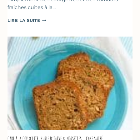
fraîches cuites à la…
POÊLÉE
LIRE LA SUITE
DE
COURGETTES
&
TOMATES
AU
THYM
CAKE À LA COURGETTE, HUILE D’OLIVE & NOISETTES – CAKE SUCRÉ