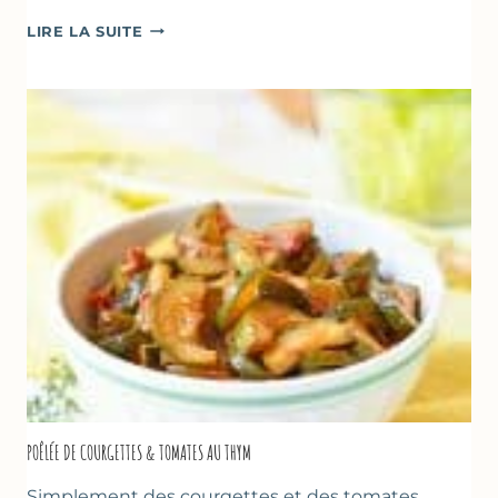
GLACE
LIRE LA SUITE
VANILLE
&
FROMAGE
BLANC
(SANS
SORBETIÈRE)
POÊLÉE DE COURGETTES & TOMATES AU THYM
Simplement des courgettes et des tomates