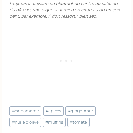
toujours la cuisson en plantant au centre du cake ou
du gâteau, une pique, la lame d’un couteau ou un cure-
dent, par exemple. Il doit ressortir bien sec.
Étiquettes
#
cardamome
#
épices
#
gingembre
de
la
#
huile d'olive
#
muffins
#
tomate
publication :