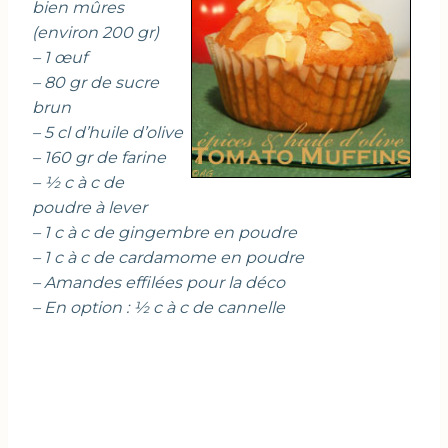
bien mûres
(environ 200 gr)
– 1 œuf
– 80 gr de sucre
brun
– 5 cl d’huile d’olive
– 160 gr de farine
– ½ c à c de
poudre à lever
– 1 c à c de gingembre en poudre
– 1 c à c de cardamome en poudre
– Amandes effilées pour la déco
– En option : ½ c à c de cannelle