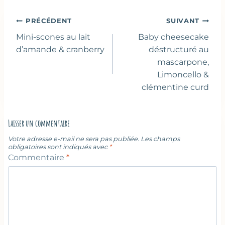
Navigation
PRÉCÉDENT
SUIVANT
de
Mini-scones au lait
Baby cheesecake
l’article
d’amande & cranberry
déstructuré au
mascarpone,
Limoncello &
clémentine curd
Laisser un commentaire
Votre adresse e-mail ne sera pas publiée.
Les champs
obligatoires sont indiqués avec
*
Commentaire
*