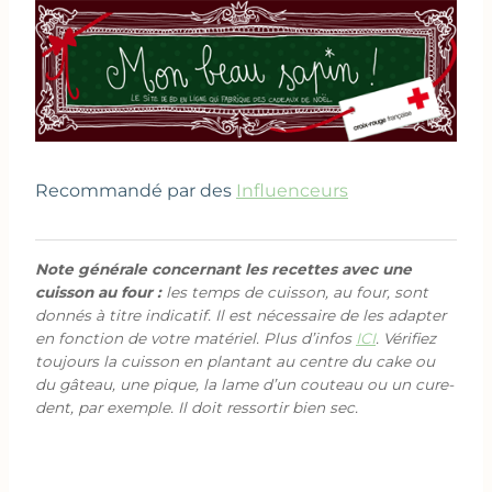
Recommandé par des
Influenceurs
Note générale concernant les recettes avec une
cuisson au four :
les temps de cuisson, au four, sont
donnés à titre indicatif. Il est nécessaire de les adapter
en fonction de votre matériel. Plus d’infos
ICI
. Vérifiez
toujours la cuisson en plantant au centre du cake ou
du gâteau, une pique, la lame d’un couteau ou un cure-
dent, par exemple. Il doit ressortir bien sec.