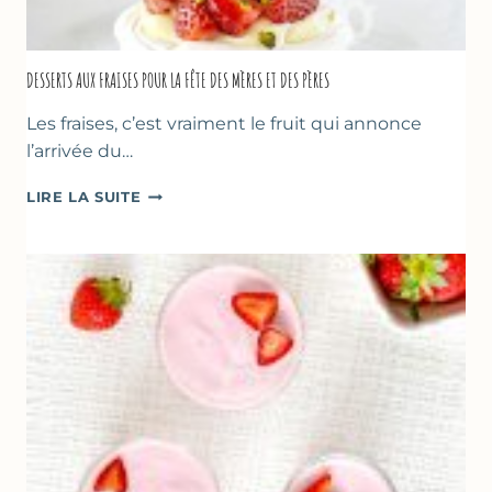
DESSERTS AUX FRAISES POUR LA FÊTE DES MÈRES ET DES PÈRES
Les fraises, c’est vraiment le fruit qui annonce
l’arrivée du…
DESSERTS
LIRE LA SUITE
AUX
FRAISES
POUR
LA
FÊTE
DES
MÈRES
ET
DES
PÈRES