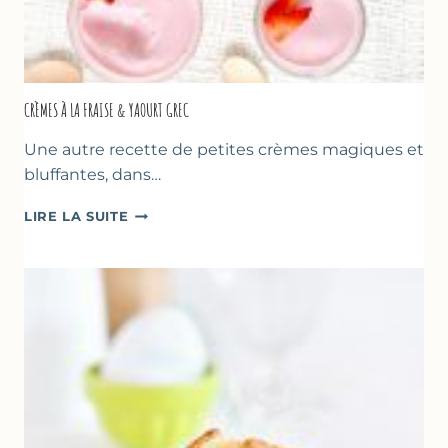
CRÈMES À LA FRAISE & YAOURT GREC
Une autre recette de petites crèmes magiques et
bluffantes, dans…
CRÈMES
LIRE LA SUITE
À
LA
FRAISE
&
YAOURT
GREC