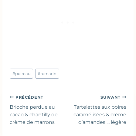
Étiquettes
#
poireau
#
romarin
de
la
publication :
Navigation
PRÉCÉDENT
SUIVANT
de
Brioche perdue au
Tartelettes aux poires
l’article
cacao & chantilly de
caramélisées & crème
crème de marrons
d’amandes … légère