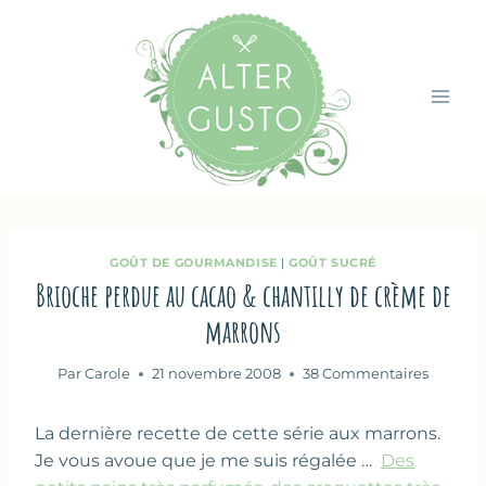
Aller
au
contenu
GOÛT DE GOURMANDISE
|
GOÛT SUCRÉ
Brioche perdue au cacao & chantilly de crème de
marrons
Par
Carole
21 novembre 2008
38 Commentaires
La dernière recette de cette série aux marrons.
Je vous avoue que je me suis régalée …
Des