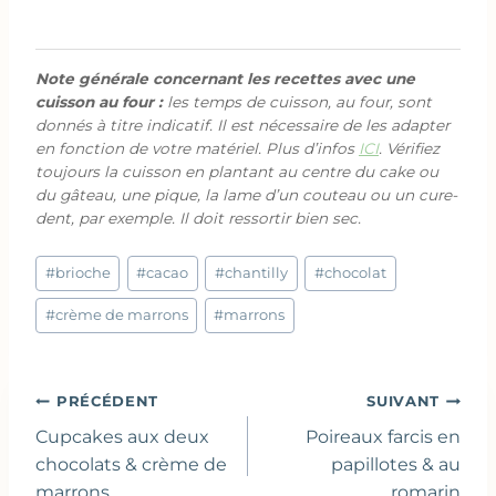
Note générale concernant les recettes avec une
cuisson au four :
les temps de cuisson, au four, sont
donnés à titre indicatif. Il est nécessaire de les adapter
en fonction de votre matériel. Plus d’infos
ICI
. Vérifiez
toujours la cuisson en plantant au centre du cake ou
du gâteau, une pique, la lame d’un couteau ou un cure-
dent, par exemple. Il doit ressortir bien sec.
Étiquettes
#
brioche
#
cacao
#
chantilly
#
chocolat
de
la
#
crème de marrons
#
marrons
publication :
Navigation
PRÉCÉDENT
SUIVANT
de
Cupcakes aux deux
Poireaux farcis en
l’article
chocolats & crème de
papillotes & au
marrons
romarin