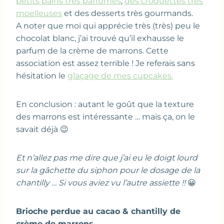
petits pains très parfumés
,
des croquettes très
moelleuses
et des desserts très gourmands.
A noter que moi qui apprécie très (très) peu le
chocolat blanc, j’ai trouvé qu’il exhausse le
parfum de la crème de marrons. Cette
association est assez terrible ! Je referais sans
hésitation le
glaçage de mes cupcakes.
En conclusion : autant le goût que la texture
des marrons est intéressante … mais ça, on le
savait déjà 😉
Et n’allez pas me dire que j’ai eu le doigt lourd
sur la gâchette du siphon pour le dosage de la
chantilly … Si vous aviez vu l’autre assiette !!
😀
Brioche perdue au cacao & chantilly de
crème de marrons