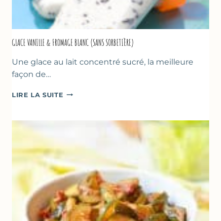
GLACE VANILLE & FROMAGE BLANC (SANS SORBETIÈRE)
Une glace au lait concentré sucré, la meilleure
façon de…
GLACE
LIRE LA SUITE
VANILLE
&
FROMAGE
BLANC
(SANS
SORBETIÈRE)