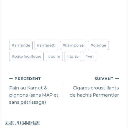
Étiquettes
#
amande
#
amaretti
#
framboise
#
orange
de
la
#
pâte feuilletée
#
poire
#
tarte
#
vin
publication :
Navigation
PRÉCÉDENT
SUIVANT
de
Pain au Kamut &
Cigares croustillants
l’article
pignons (sans MAP et
de hachis Parmentier
sans pétrissage)
Laisser un commentaire