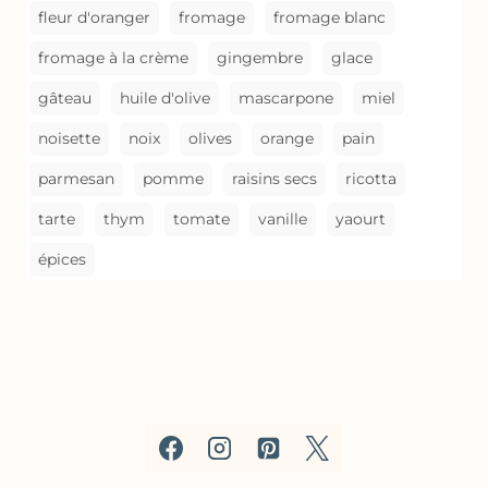
fleur d'oranger
fromage
fromage blanc
fromage à la crème
gingembre
glace
gâteau
huile d'olive
mascarpone
miel
noisette
noix
olives
orange
pain
parmesan
pomme
raisins secs
ricotta
tarte
thym
tomate
vanille
yaourt
épices