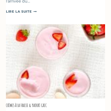
l’arrivée du…
DESSERTS
LIRE LA SUITE
AUX
FRAISES
POUR
LA
FÊTE
DES
MÈRES
ET
DES
PÈRES
CRÈMES À LA FRAISE & YAOURT GREC