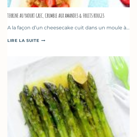
TERRINE AU YAOURT GREC, CRUMBLE AUX AMANDES & FRUITS ROUGES
A la façon d’un cheesecake cuit dans un moule à…
TERRINE
LIRE LA SUITE
AU
YAOURT
GREC,
CRUMBLE
AUX
AMANDES
&
FRUITS
ROUGES