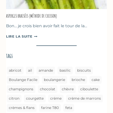
ASPERGES BRAISÉES (MÉTHODE DE CUISSON)
Bon… je crois bien avoir fait le tour de la…
ASPERGES
LIRE LA SUITE
BRAISÉES
(MÉTHODE
DE
tags
CUISSON)
abricot
ail
amande
basilic
biscuits
Boulange Facile
boulangerie
brioche
cake
champignons
chocolat
chèvre
ciboulette
citron
courgette
crème
crème de marrons
crèmes & flans
farine T80
feta