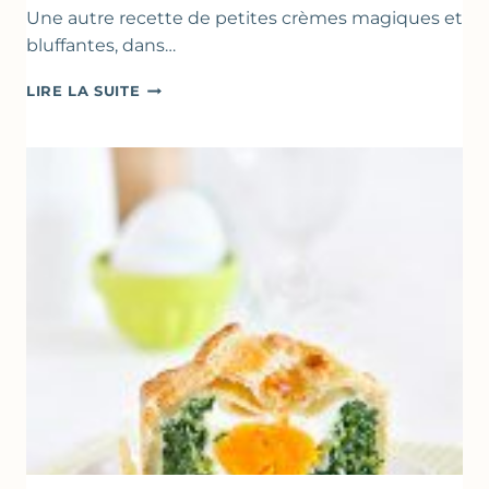
Une autre recette de petites crèmes magiques et
bluffantes, dans…
CRÈMES
LIRE LA SUITE
À
LA
FRAISE
&
YAOURT
GREC