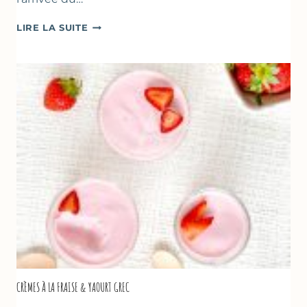
DESSERTS
LIRE LA SUITE
AUX
FRAISES
POUR
LA
FÊTE
DES
MÈRES
ET
DES
PÈRES
CRÈMES À LA FRAISE & YAOURT GREC