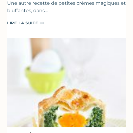
Une autre recette de petites crèmes magiques et
bluffantes, dans…
CRÈMES
LIRE LA SUITE
À
LA
FRAISE
&
YAOURT
GREC