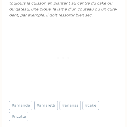
toujours la cuisson en plantant au centre du cake ou
du gâteau, une pique, la lame d’un couteau ou un cure-
dent, par exemple. Il doit ressortir bien sec.
Étiquettes
#
amande
#
amaretti
#
ananas
#
cake
de
la
#
ricotta
publication :