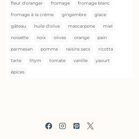
fleur d'oranger
fromage
fromage blanc
fromage à la crème
gingembre
glace
gâteau
huile d'olive
mascarpone
miel
noisette
noix
olives
orange
pain
parmesan
pomme
raisins secs
ricotta
tarte
thym
tomate
vanille
yaourt
épices