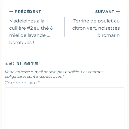
Navigation
PRÉCÉDENT
SUIVANT
de
Madeleines à la
Terrine de poulet au
l’article
cuillère #2 au thé &
citron vert, noisettes
miel de lavande …
& romarin
bombues !
Laisser un commentaire
Votre adresse e-mail ne sera pas publiée.
Les champs
obligatoires sont indiqués avec
*
Commentaire
*