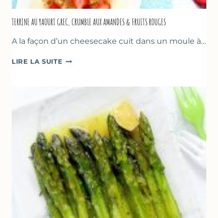
TERRINE AU YAOURT GREC, CRUMBLE AUX AMANDES & FRUITS ROUGES
A la façon d’un cheesecake cuit dans un moule à…
TERRINE
LIRE LA SUITE
AU
YAOURT
GREC,
CRUMBLE
AUX
AMANDES
&
FRUITS
ROUGES