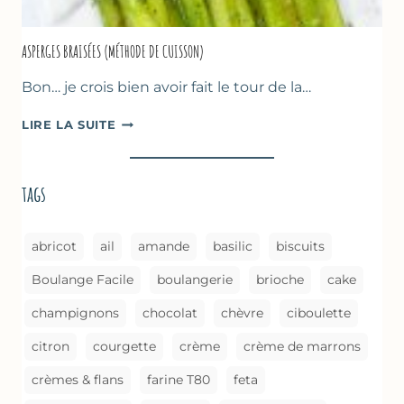
ASPERGES BRAISÉES (MÉTHODE DE CUISSON)
Bon… je crois bien avoir fait le tour de la…
ASPERGES
LIRE LA SUITE
BRAISÉES
(MÉTHODE
DE
tags
CUISSON)
abricot
ail
amande
basilic
biscuits
Boulange Facile
boulangerie
brioche
cake
champignons
chocolat
chèvre
ciboulette
citron
courgette
crème
crème de marrons
crèmes & flans
farine T80
feta