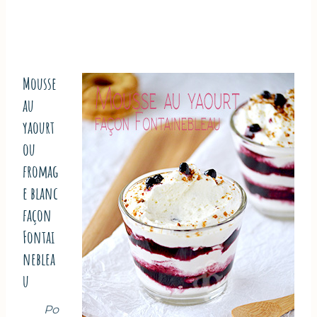
Mousse
au
yaourt
ou
fromag
e blanc
façon
Fontai
neblea
u
Po