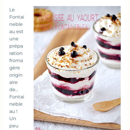
Le
Fontai
neble
au est
une
prépa
ration
froma
gère
origin
aire
de…
Fontai
neble
au !
Un
peu