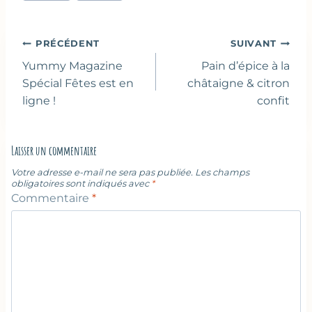
publication :
Navigation
PRÉCÉDENT
SUIVANT
de
Yummy Magazine
Pain d’épice à la
l’article
Spécial Fêtes est en
châtaigne & citron
ligne !
confit
Laisser un commentaire
Votre adresse e-mail ne sera pas publiée.
Les champs
obligatoires sont indiqués avec
*
Commentaire
*