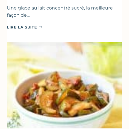
Une glace au lait concentré sucré, la meilleure
façon de…
GLACE
LIRE LA SUITE
VANILLE
&
FROMAGE
BLANC
(SANS
SORBETIÈRE)