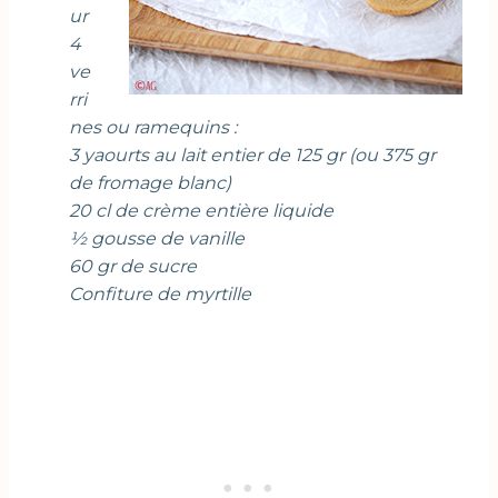
ur
4
ve
rri
nes ou ramequins :
3 yaourts au lait entier de 125 gr (ou 375 gr
de fromage blanc)
20 cl de crème entière liquide
½ gousse de vanille
60 gr de sucre
Confiture de myrtille