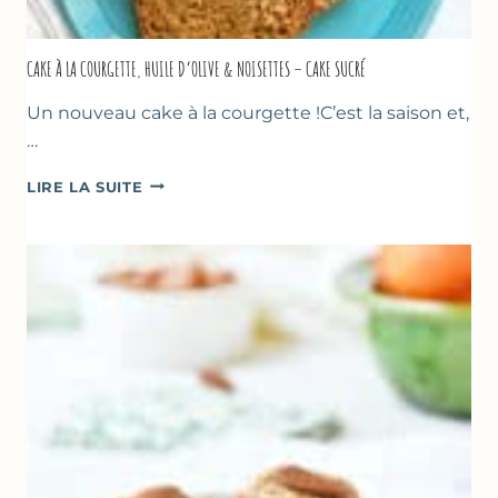
CAKE À LA COURGETTE, HUILE D’OLIVE & NOISETTES – CAKE SUCRÉ
Un nouveau cake à la courgette !C’est la saison et,
…
CAKE
LIRE LA SUITE
À
LA
COURGETTE,
HUILE
D’OLIVE
&
NOISETTES
–
CAKE
SUCRÉ