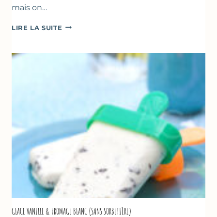
mais on…
COMME
LIRE LA SUITE
UN
TZATZIKI
À
LA
COURGETTE…
GLACE VANILLE & FROMAGE BLANC (SANS SORBETIÈRE)