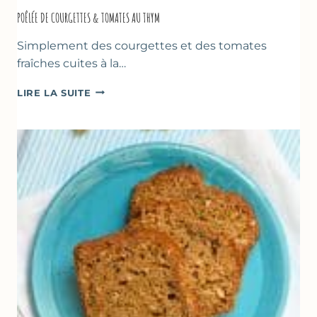
POÊLÉE DE COURGETTES & TOMATES AU THYM
Simplement des courgettes et des tomates
fraîches cuites à la…
POÊLÉE
LIRE LA SUITE
DE
COURGETTES
&
TOMATES
AU
THYM