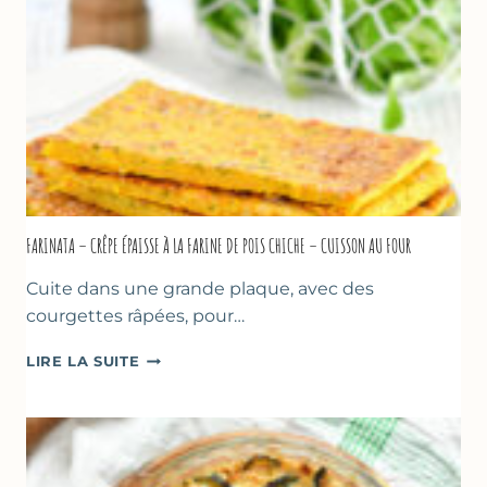
À
MARSEILLE
FARINATA – CRÊPE ÉPAISSE À LA FARINE DE POIS CHICHE – CUISSON AU FOUR
Cuite dans une grande plaque, avec des
courgettes râpées, pour…
FARINATA
LIRE LA SUITE
–
CRÊPE
ÉPAISSE
À
LA
FARINE