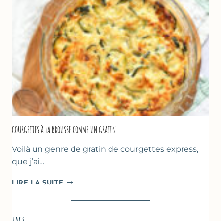
DE
POIS
CHICHE
–
CUISSON
AU
FOUR
COURGETTES À LA BROUSSE COMME UN GRATIN
Voilà un genre de gratin de courgettes express,
que j’ai…
COURGETTES
LIRE LA SUITE
À
LA
BROUSSE
tags
COMME