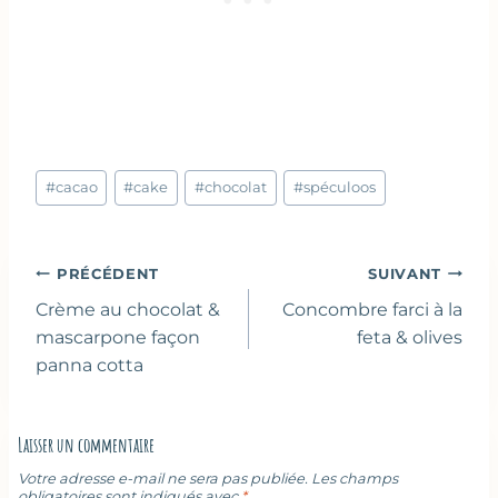
Étiquettes
#
cacao
#
cake
#
chocolat
#
spéculoos
de
la
publication :
Navigation
PRÉCÉDENT
SUIVANT
de
Crème au chocolat &
Concombre farci à la
l’article
mascarpone façon
feta & olives
panna cotta
Laisser un commentaire
Votre adresse e-mail ne sera pas publiée.
Les champs
obligatoires sont indiqués avec
*