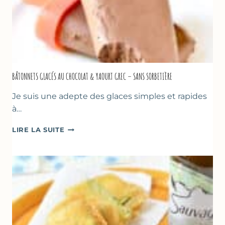
BÂTONNETS GLACÉS AU CHOCOLAT & YAOURT GREC – SANS SORBETIÈRE
Je suis une adepte des glaces simples et rapides
à…
BÂTONNETS
LIRE LA SUITE
GLACÉS
AU
CHOCOLAT
&
YAOURT
GREC
–
SANS
SORBETIÈRE