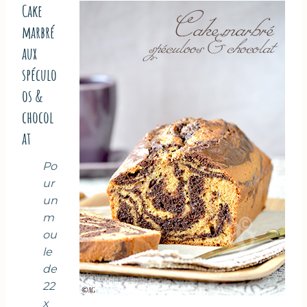
Cake
marbré
aux
spéculo
os &
chocol
at
Po
ur
un
m
ou
le
de
22
x