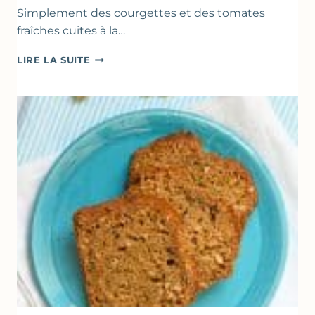
Simplement des courgettes et des tomates
fraîches cuites à la…
POÊLÉE
LIRE LA SUITE
DE
COURGETTES
&
TOMATES
AU
THYM