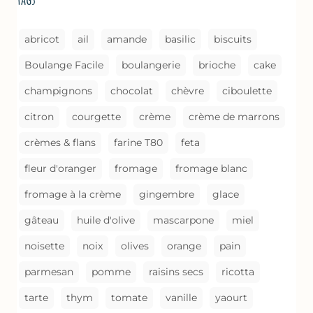
UN
GRATIN
abricot
ail
amande
basilic
biscuits
Boulange Facile
boulangerie
brioche
cake
champignons
chocolat
chèvre
ciboulette
citron
courgette
crème
crème de marrons
crèmes & flans
farine T80
feta
fleur d'oranger
fromage
fromage blanc
fromage à la crème
gingembre
glace
gâteau
huile d'olive
mascarpone
miel
noisette
noix
olives
orange
pain
parmesan
pomme
raisins secs
ricotta
tarte
thym
tomate
vanille
yaourt