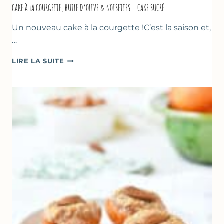
CAKE À LA COURGETTE, HUILE D’OLIVE & NOISETTES – CAKE SUCRÉ
Un nouveau cake à la courgette !C’est la saison et,
…
CAKE
LIRE LA SUITE
À
LA
COURGETTE,
HUILE
D’OLIVE
&
NOISETTES
–
CAKE
SUCRÉ