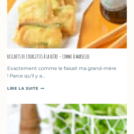
BEIGNETS DE COURGETTES À LA BIÈRE – COMME À MARSEILLE
Exactement comme le faisait ma grand-mère
! Parce qu’il y a…
BEIGNETS
LIRE LA SUITE
DE
COURGETTES
À
LA
BIÈRE
–
COMME