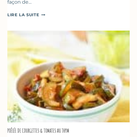
façon de…
GLACE
LIRE LA SUITE
VANILLE
&
FROMAGE
BLANC
(SANS
SORBETIÈRE)
POÊLÉE DE COURGETTES & TOMATES AU THYM