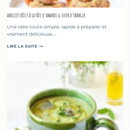
ABRICOTS RÔTIS À LA PÂTE D’AMANDE & FLEUR D’ORANGER
Une idée toute simple, rapide à préparer et
vraiment délicieuse….
ABRICOTS
LIRE LA SUITE
RÔTIS
À
LA
PÂTE
D’AMANDE
&
FLEUR
D’ORANGER