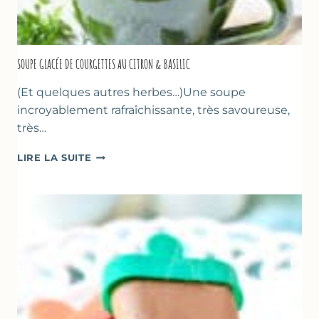
SOUPE GLACÉE DE COURGETTES AU CITRON & BASILIC
(Et quelques autres herbes…)Une soupe
incroyablement rafraîchissante, très savoureuse,
très…
SOUPE
LIRE LA SUITE
GLACÉE
DE
COURGETTES
AU
CITRON
&
BASILIC