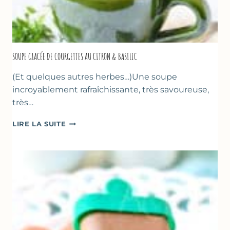
SOUPE GLACÉE DE COURGETTES AU CITRON & BASILIC
(Et quelques autres herbes…)Une soupe
incroyablement rafraîchissante, très savoureuse,
très…
SOUPE
LIRE LA SUITE
GLACÉE
DE
COURGETTES
AU
CITRON
&
BASILIC