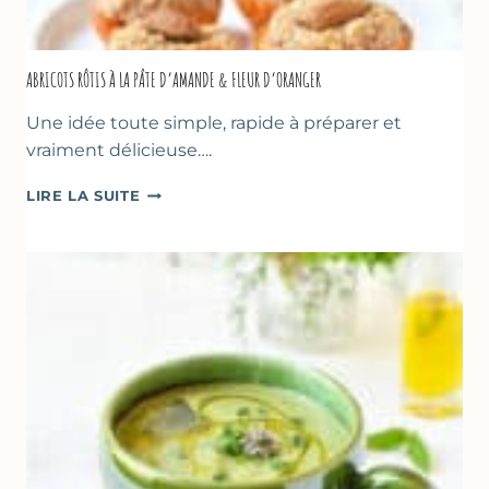
ABRICOTS RÔTIS À LA PÂTE D’AMANDE & FLEUR D’ORANGER
Une idée toute simple, rapide à préparer et
vraiment délicieuse….
ABRICOTS
LIRE LA SUITE
RÔTIS
À
LA
PÂTE
D’AMANDE
&
FLEUR
D’ORANGER