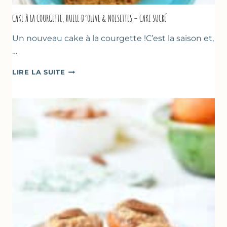
CAKE À LA COURGETTE, HUILE D’OLIVE & NOISETTES – CAKE SUCRÉ
Un nouveau cake à la courgette !C’est la saison et,
…
CAKE
LIRE LA SUITE
À
LA
COURGETTE,
HUILE
D’OLIVE
&
NOISETTES
–
CAKE
SUCRÉ