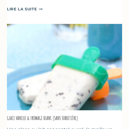
COMME
LIRE LA SUITE
UN
TZATZIKI
À
LA
COURGETTE…
GLACE VANILLE & FROMAGE BLANC (SANS SORBETIÈRE)