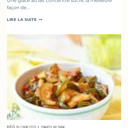
Une glace au lait concentré sucré, la meilleure
façon de…
GLACE
LIRE LA SUITE
VANILLE
&
FROMAGE
BLANC
(SANS
SORBETIÈRE)
POÊLÉE DE COURGETTES & TOMATES AU THYM