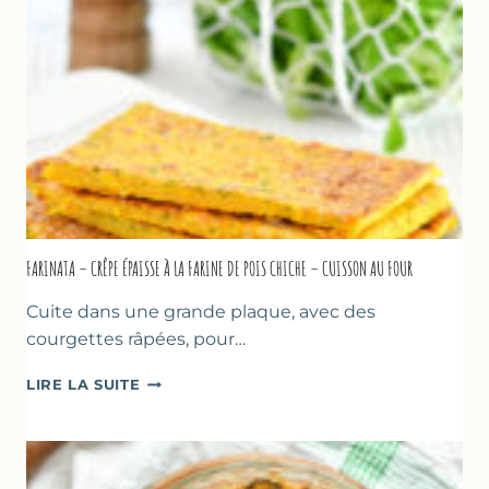
COMME
À
MARSEILLE
FARINATA – CRÊPE ÉPAISSE À LA FARINE DE POIS CHICHE – CUISSON AU FOUR
Cuite dans une grande plaque, avec des
courgettes râpées, pour…
FARINATA
LIRE LA SUITE
–
CRÊPE
ÉPAISSE
À
LA