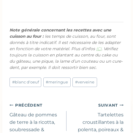
Note générale concernant les recettes avec une
cuisson au four :
les temps de cuisson, au four, sont
donnés à titre indicatif. Il est nécessaire de les adapter
en fonction de votre matériel. Plus d’infos
ICI
. Vérifiez
toujours la cuisson en plantant au centre du cake ou
du gâteau, une pique, la lame d’un couteau ou un cure-
dent, par exemple. Il doit ressortir bien sec.
Étiquettes
#
blanc d'oeuf
#
meringue
#
verveine
de
la
publication :
Navigation
PRÉCÉDENT
SUIVANT
de
Gâteau de pommes
Tartelettes
l’article
de terre à la ricotta,
croustillantes à la
soubressade &
polenta, poireaux &