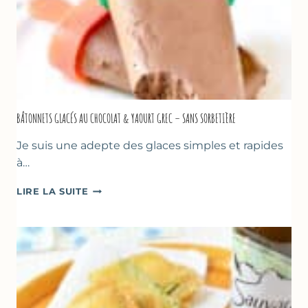
BÂTONNETS GLACÉS AU CHOCOLAT & YAOURT GREC – SANS SORBETIÈRE
Je suis une adepte des glaces simples et rapides
à…
BÂTONNETS
LIRE LA SUITE
GLACÉS
AU
CHOCOLAT
&
YAOURT
GREC
–
SANS