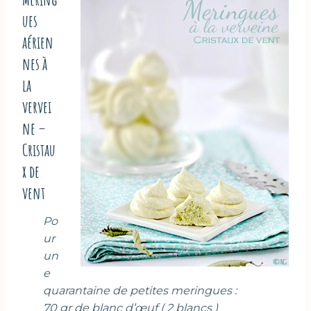
ues
aérien
nes à
la
vervei
ne –
Cristau
x de
vent
Po
ur
un
e
quarantaine de petites meringues :
70 gr de blanc d’œuf ( 2 blancs )