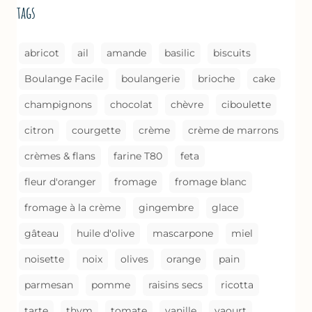
tags
COMME
UN
GRATIN
abricot
ail
amande
basilic
biscuits
Boulange Facile
boulangerie
brioche
cake
champignons
chocolat
chèvre
ciboulette
citron
courgette
crème
crème de marrons
crèmes & flans
farine T80
feta
fleur d'oranger
fromage
fromage blanc
fromage à la crème
gingembre
glace
gâteau
huile d'olive
mascarpone
miel
noisette
noix
olives
orange
pain
parmesan
pomme
raisins secs
ricotta
tarte
thym
tomate
vanille
yaourt