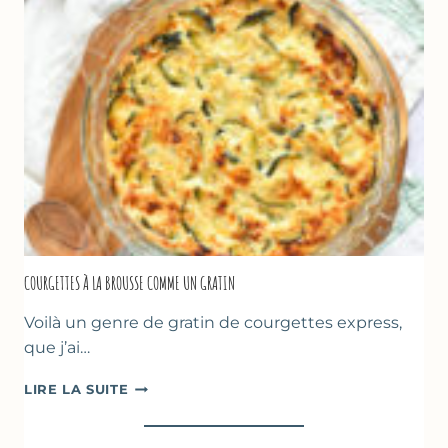
FARINE
DE
POIS
CHICHE
–
CUISSON
AU
FOUR
COURGETTES À LA BROUSSE COMME UN GRATIN
Voilà un genre de gratin de courgettes express,
que j’ai…
COURGETTES
LIRE LA SUITE
À
LA
BROUSSE