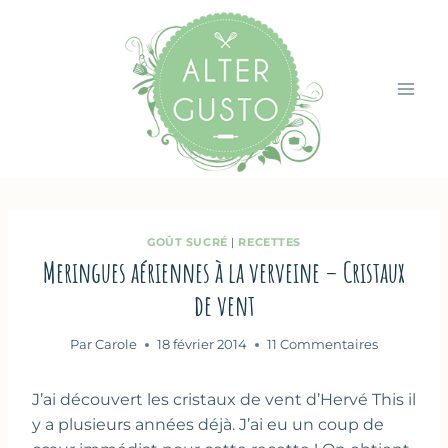
Aller
au
contenu
GOÛT SUCRÉ
|
RECETTES
Meringues aériennes à la verveine – Cristaux
de vent
Par
Carole
18 février 2014
11 Commentaires
J’ai découvert les cristaux de vent d’Hervé This il
y a plusieurs années déjà. J’ai eu un coup de