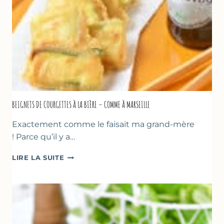
SORBETIÈRE
BEIGNETS DE COURGETTES À LA BIÈRE – COMME À MARSEILLE
Exactement comme le faisait ma grand-mère
! Parce qu’il y a…
BEIGNETS
LIRE LA SUITE
DE
COURGETTES
À
LA
BIÈRE
–