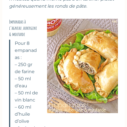
généreusement les ronds de pâte.
Empanadas à
l’agneau, aubergine
& moutarde
Pour 8
empanad
as :
– 250 gr
de farine
– 50 ml
d’eau
– 50 ml de
vin blanc
– 60 ml
d’huile
d’olive