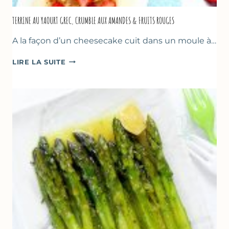
TERRINE AU YAOURT GREC, CRUMBLE AUX AMANDES & FRUITS ROUGES
A la façon d’un cheesecake cuit dans un moule à…
TERRINE
LIRE LA SUITE
AU
YAOURT
GREC,
CRUMBLE
AUX
AMANDES
&
FRUITS
ROUGES