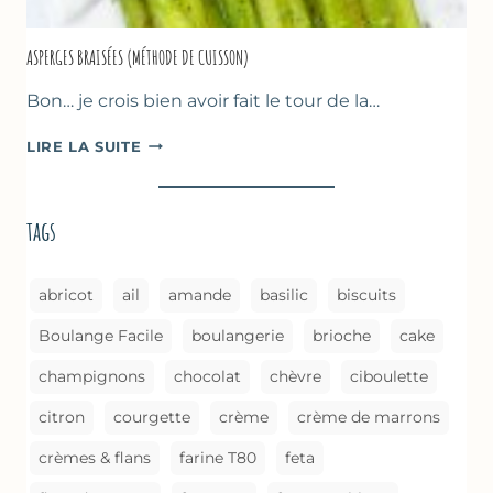
ASPERGES BRAISÉES (MÉTHODE DE CUISSON)
Bon… je crois bien avoir fait le tour de la…
ASPERGES
LIRE LA SUITE
BRAISÉES
(MÉTHODE
DE
tags
CUISSON)
abricot
ail
amande
basilic
biscuits
Boulange Facile
boulangerie
brioche
cake
champignons
chocolat
chèvre
ciboulette
citron
courgette
crème
crème de marrons
crèmes & flans
farine T80
feta