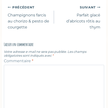
publication :
Navigation
PRÉCÉDENT
SUIVANT
de
Champignons farcis
Parfait glacé
l’article
au chorizo & pesto de
d’abricots rôtis au
courgette
thym
Laisser un commentaire
Votre adresse e-mail ne sera pas publiée.
Les champs
obligatoires sont indiqués avec
*
Commentaire
*