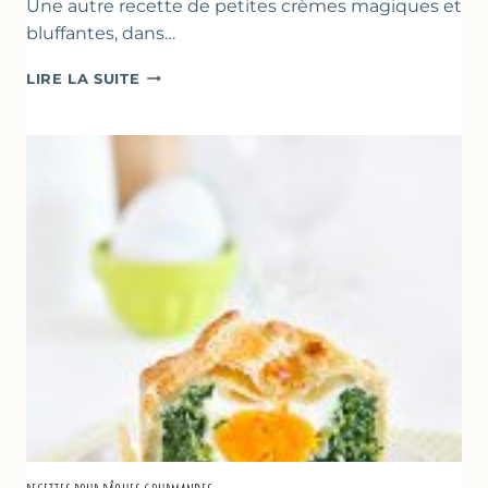
Une autre recette de petites crèmes magiques et
bluffantes, dans…
CRÈMES
LIRE LA SUITE
À
LA
FRAISE
&
YAOURT
GREC