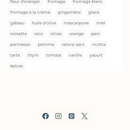
fleur d'oranger
fromage
fromage blanc
fromage à la crème
gingembre
glace
gâteau
huile d'olive
mascarpone
miel
noisette
noix
olives
orange
pain
parmesan
pomme
raisins secs
ricotta
tarte
thym
tomate
vanille
yaourt
épices