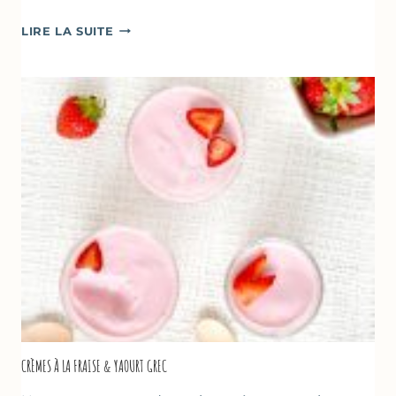
DESSERTS
LIRE LA SUITE
AUX
FRAISES
POUR
LA
FÊTE
DES
MÈRES
ET
DES
PÈRES
CRÈMES À LA FRAISE & YAOURT GREC