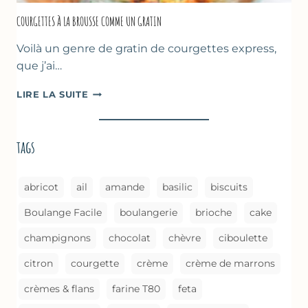
COURGETTES À LA BROUSSE COMME UN GRATIN
Voilà un genre de gratin de courgettes express,
que j’ai…
COURGETTES
LIRE LA SUITE
À
LA
BROUSSE
tags
COMME
UN
GRATIN
abricot
ail
amande
basilic
biscuits
Boulange Facile
boulangerie
brioche
cake
champignons
chocolat
chèvre
ciboulette
citron
courgette
crème
crème de marrons
crèmes & flans
farine T80
feta