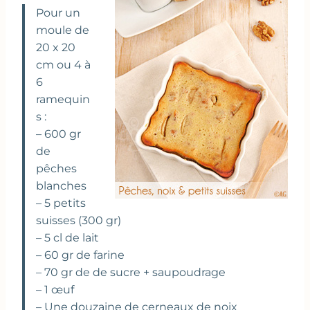
Pour un
moule de
20 x 20
cm ou 4 à
6
ramequin
s :
– 600 gr
de
pêches
blanches
– 5 petits
suisses (300 gr)
– 5 cl de lait
– 60 gr de farine
– 70 gr de de sucre + saupoudrage
– 1 œuf
– Une douzaine de cerneaux de noix