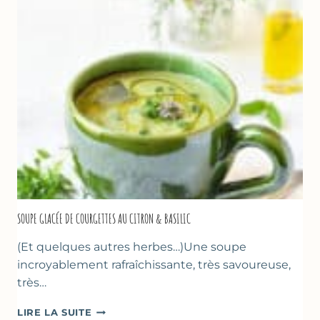
PÂTE
D’AMANDE
&
FLEUR
D’ORANGER
SOUPE GLACÉE DE COURGETTES AU CITRON & BASILIC
(Et quelques autres herbes…)Une soupe
incroyablement rafraîchissante, très savoureuse,
très…
SOUPE
LIRE LA SUITE