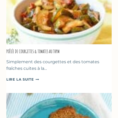
POÊLÉE DE COURGETTES & TOMATES AU THYM
Simplement des courgettes et des tomates
fraîches cuites à la…
POÊLÉE
LIRE LA SUITE
DE
COURGETTES
&
TOMATES
AU
THYM