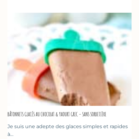
GLACÉE
DE
COURGETTES
AU
CITRON
&
BASILIC
BÂTONNETS GLACÉS AU CHOCOLAT & YAOURT GREC – SANS SORBETIÈRE
Je suis une adepte des glaces simples et rapides
à…