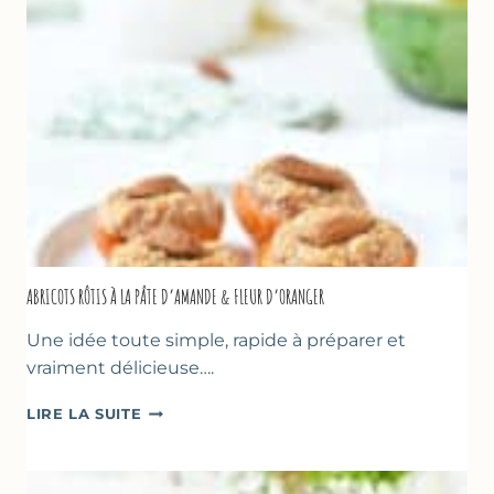
&
NOISETTES
–
CAKE
SUCRÉ
ABRICOTS RÔTIS À LA PÂTE D’AMANDE & FLEUR D’ORANGER
Une idée toute simple, rapide à préparer et
vraiment délicieuse….
ABRICOTS
LIRE LA SUITE
RÔTIS
À
LA