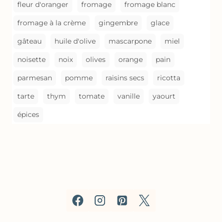
fleur d'oranger
fromage
fromage blanc
fromage à la crème
gingembre
glace
gâteau
huile d'olive
mascarpone
miel
noisette
noix
olives
orange
pain
parmesan
pomme
raisins secs
ricotta
tarte
thym
tomate
vanille
yaourt
épices