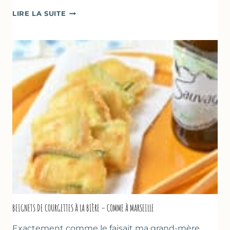
BÂTONNETS
LIRE LA SUITE
GLACÉS
AU
CHOCOLAT
&
YAOURT
GREC
–
SANS
SORBETIÈRE
BEIGNETS DE COURGETTES À LA BIÈRE – COMME À MARSEILLE
Exactement comme le faisait ma grand-mère