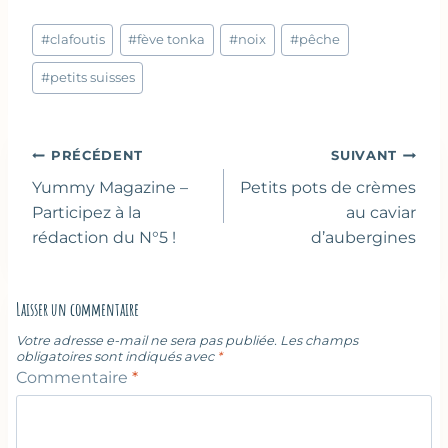
Étiquettes
#
clafoutis
#
fève tonka
#
noix
#
pêche
de
la
#
petits suisses
publication :
Navigation
PRÉCÉDENT
SUIVANT
de
Yummy Magazine –
Petits pots de crèmes
l’article
Participez à la
au caviar
rédaction du N°5 !
d’aubergines
Laisser un commentaire
Votre adresse e-mail ne sera pas publiée.
Les champs
obligatoires sont indiqués avec
*
Commentaire
*