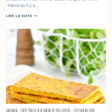
! Parce qu’il y a…
BEIGNETS
LIRE LA SUITE
DE
COURGETTES
À
LA
BIÈRE
–
COMME
À
MARSEILLE
FARINATA – CRÊPE ÉPAISSE À LA FARINE DE POIS CHICHE – CUISSON AU FOUR