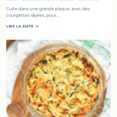
Cuite dans une grande plaque, avec des
courgettes râpées, pour…
FARINATA
LIRE LA SUITE
–
CRÊPE
ÉPAISSE
À
LA
FARINE
DE
POIS
CHICHE
–
CUISSON
AU
FOUR