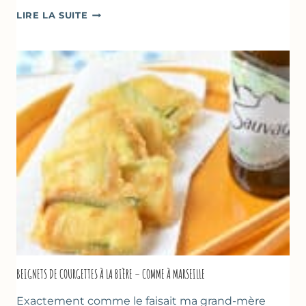
BÂTONNETS
LIRE LA SUITE
GLACÉS
AU
CHOCOLAT
&
YAOURT
GREC
–
SANS
SORBETIÈRE
BEIGNETS DE COURGETTES À LA BIÈRE – COMME À MARSEILLE
Exactement comme le faisait ma grand-mère