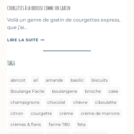
COURGETTES À LA BROUSSE COMME UN GRATIN
Voilà un genre de gratin de courgettes express,
que j’ai…
COURGETTES
LIRE LA SUITE
À
LA
BROUSSE
tags
COMME
UN
GRATIN
abricot
ail
amande
basilic
biscuits
Boulange Facile
boulangerie
brioche
cake
champignons
chocolat
chèvre
ciboulette
citron
courgette
crème
crème de marrons
crèmes & flans
farine T80
feta