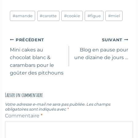
Étiquettes
#
amande
#
carotte
#
cookie
#
figue
#
miel
de
la
publication :
Navigation
PRÉCÉDENT
SUIVANT
de
Mini cakes au
Blog en pause pour
l’article
chocolat blanc &
une dizaine de jours …
carambars pour le
goûter des pitchouns
Laisser un commentaire
Votre adresse e-mail ne sera pas publiée.
Les champs
obligatoires sont indiqués avec
*
Commentaire
*