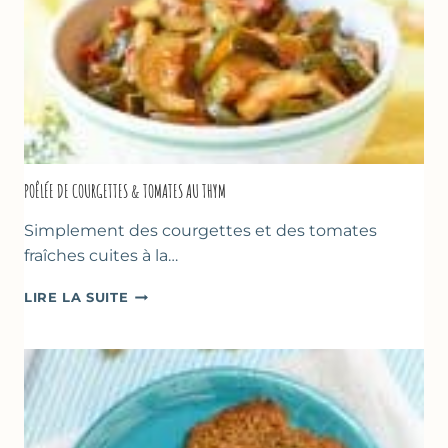
POÊLÉE DE COURGETTES & TOMATES AU THYM
Simplement des courgettes et des tomates
fraîches cuites à la…
POÊLÉE
LIRE LA SUITE
DE
COURGETTES
&
TOMATES
AU
THYM