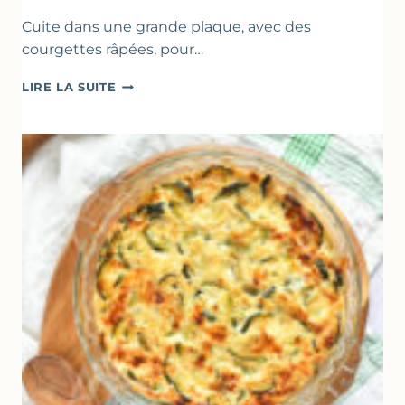
Cuite dans une grande plaque, avec des
courgettes râpées, pour…
FARINATA
LIRE LA SUITE
–
CRÊPE
ÉPAISSE
À
LA
FARINE
DE
POIS
CHICHE
–
CUISSON
AU
FOUR