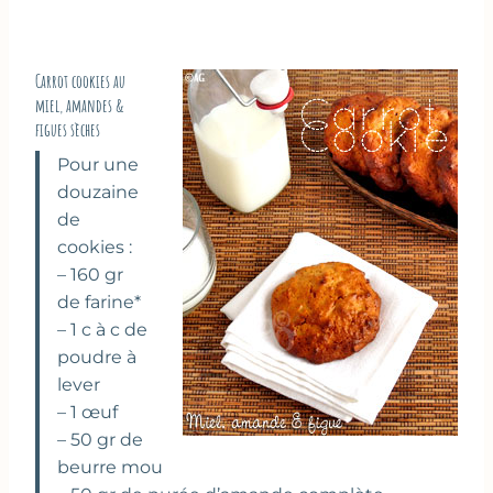
Carrot cookies au
miel, amandes &
figues sèches
Pour une
douzaine
de
cookies :
– 160 gr
de farine*
– 1 c à c de
poudre à
lever
– 1 œuf
– 50 gr de
beurre mou