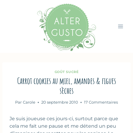
Aller
au
contenu
GOÛT SUCRÉ
Carrot cookies au miel, amandes & figues
sèches
Par
Carole
20 septembre 2010
17 Commentaires
Je suis joueuse ces jours-ci, surtout parce que
cela me fait une pause et me détend un peu