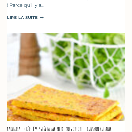
! Parce qu’il y a…
BEIGNETS
LIRE LA SUITE
DE
COURGETTES
À
LA
BIÈRE
–
COMME
À
MARSEILLE
FARINATA – CRÊPE ÉPAISSE À LA FARINE DE POIS CHICHE – CUISSON AU FOUR