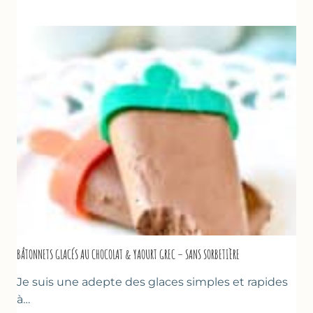
GLACÉE
DE
COURGETTES
AU
CITRON
&
BASILIC
BÂTONNETS GLACÉS AU CHOCOLAT & YAOURT GREC – SANS SORBETIÈRE
Je suis une adepte des glaces simples et rapides
à…