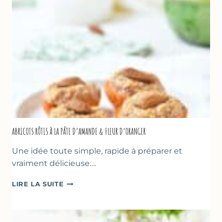
&
NOISETTES
–
CAKE
SUCRÉ
ABRICOTS RÔTIS À LA PÂTE D’AMANDE & FLEUR D’ORANGER
Une idée toute simple, rapide à préparer et
vraiment délicieuse….
ABRICOTS
LIRE LA SUITE
RÔTIS
À
LA
PÂTE