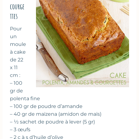
courge
ttes
Pour
un
moule
à cake
de 22
x 11
cm :
– 100
gr de
polenta fine
– 100 gr de poudre d’amande
– 40 gr de maïzena (amidon de maïs)
– ½ sachet de poudre à lever (5 gr)
– 3 œufs
– 2 c à s d’huile d’olive