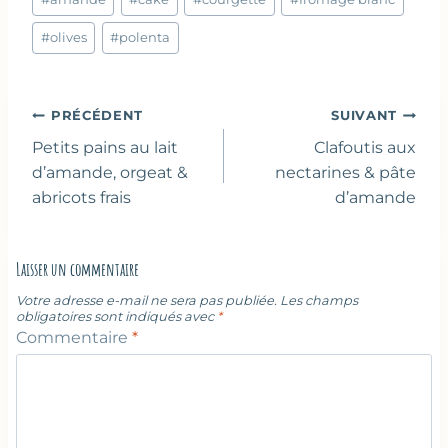
de
la
#
olives
#
polenta
publication :
Navigation
PRÉCÉDENT
SUIVANT
de
Petits pains au lait
Clafoutis aux
l’article
d’amande, orgeat &
nectarines & pâte
abricots frais
d’amande
Laisser un commentaire
Votre adresse e-mail ne sera pas publiée.
Les champs
obligatoires sont indiqués avec
*
Commentaire
*