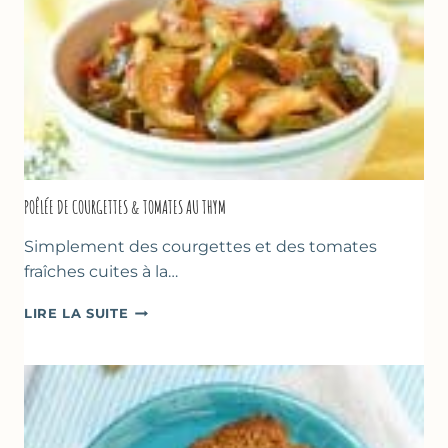
POÊLÉE DE COURGETTES & TOMATES AU THYM
Simplement des courgettes et des tomates
fraîches cuites à la…
POÊLÉE
LIRE LA SUITE
DE
COURGETTES
&
TOMATES
AU
THYM