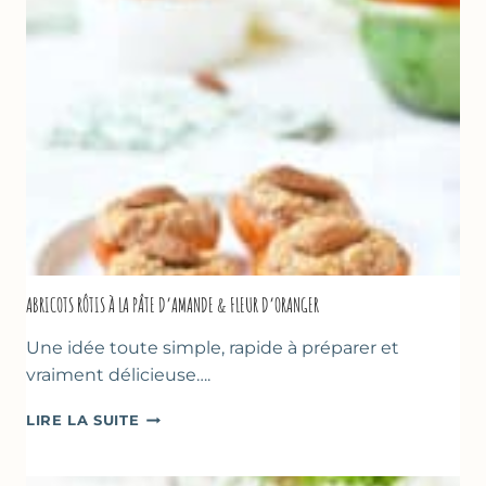
&
NOISETTES
–
CAKE
SUCRÉ
ABRICOTS RÔTIS À LA PÂTE D’AMANDE & FLEUR D’ORANGER
Une idée toute simple, rapide à préparer et
vraiment délicieuse….
ABRICOTS
LIRE LA SUITE
RÔTIS
À
LA