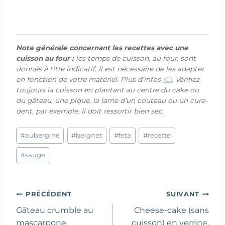
Note générale concernant les recettes avec une
cuisson au four :
les temps de cuisson, au four, sont
donnés à titre indicatif. Il est nécessaire de les adapter
en fonction de votre matériel. Plus d’infos
ICI
. Vérifiez
toujours la cuisson en plantant au centre du cake ou
du gâteau, une pique, la lame d’un couteau ou un cure-
dent, par exemple. Il doit ressortir bien sec.
Étiquettes
#
aubergine
#
beignet
#
feta
#
recette
de
la
#
sauge
publication :
Navigation
PRÉCÉDENT
SUIVANT
de
Gâteau crumble au
Cheese-cake (sans
mascarpone,
cuisson) en verrine,