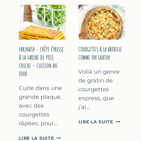
COURGETT
&
À
YAOURT
LA
GREC
BIÈRE
–
–
SANS
COMME
SORBETIÈRE
À
FARINATA – CRÊPE ÉPAISSE
COURGETTES À LA BROUSSE
MARSEILLE
À LA FARINE DE POIS
COMME UN GRATIN
CHICHE – CUISSON AU
Voilà un genre
FOUR
de gratin de
Cuite dans une
courgettes
grande plaque,
express, que
avec des
j’ai…
courgettes
COURGETT
LIRE LA SUITE
râpées, pour…
À
LA
FARINATA
LIRE LA SUITE