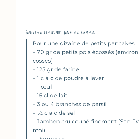
Pancakes aux petits pois, jambon & parmesan
Pour une dizaine de petits pancakes :
– 70 gr de petits pois écossés (environ
cosses)
– 125 gr de farine
– 1 c à c de poudre à lever
– 1 œuf
– 15 cl de lait
– 3 ou 4 branches de persil
– ½ c à c de sel
– Jambon cru coupé finement (San Da
moi)