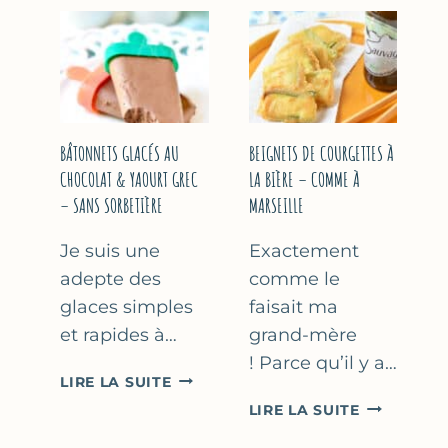
&
COURGETT
FLEUR
AU
D’ORANGER
CITRON
&
BASILIC
BÂTONNETS GLACÉS AU
BEIGNETS DE COURGETTES À
CHOCOLAT & YAOURT GREC
LA BIÈRE – COMME À
– SANS SORBETIÈRE
MARSEILLE
Je suis une
Exactement
adepte des
comme le
glaces simples
faisait ma
et rapides à…
grand-mère
! Parce qu’il y a…
BÂTONNETS
LIRE LA SUITE
GLACÉS
BEIGNETS
LIRE LA SUITE
AU
DE
CHOCOLAT