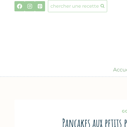
Aller
chercher une recette
au
contenu
Accue
G
Pancakes aux petits