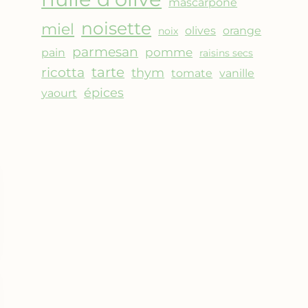
mascarpone
noisette
miel
olives
orange
noix
parmesan
pomme
pain
raisins secs
ricotta
tarte
thym
vanille
tomate
épices
yaourt