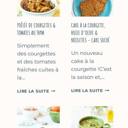
COURGETTE…
(SANS
SORBETIÈR
POÊLÉE DE COURGETTES &
CAKE À LA COURGETTE,
TOMATES AU THYM
HUILE D’OLIVE &
NOISETTES – CAKE SUCRÉ
Simplement
Un nouveau
des courgettes
cake à la
et des tomates
courgette !C’est
fraîches cuites à
la saison et,…
la…
CAKE
POÊLÉE
LIRE LA SUITE
LIRE LA SUITE
À
DE
LA
COURGETTES
COURGETT
&
HUILE
TOMATES
D’OLIVE
AU