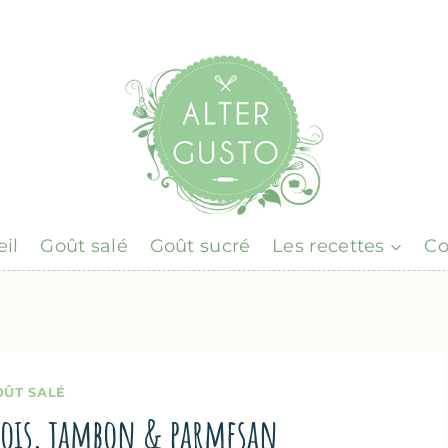
il
Goût salé
Goût sucré
Les recettes
Co
OÛT SALÉ
 pois, jambon & parmesan