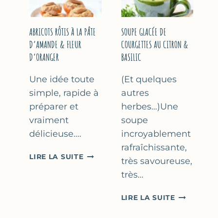
&
THYM
NOISETTES
–
ABRICOTS RÔTIS À LA PÂTE
SOUPE GLACÉE DE
CAKE
D’AMANDE & FLEUR
COURGETTES AU CITRON &
SUCRÉ
D’ORANGER
BASILIC
Une idée toute
(Et quelques
simple, rapide à
autres
préparer et
herbes…)Une
vraiment
soupe
délicieuse….
incroyablement
rafraîchissante,
ABRICOTS
LIRE LA SUITE
très savoureuse,
RÔTIS
très…
À
LA
SOUPE
LIRE LA SUITE
PÂTE
GLACÉE
D’AMANDE
DE