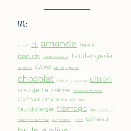
BROUSSE
–
COMME
CRÊPE
UN
ÉPAISSE
tags
GRATIN
À
LA
FARINE
amande
DE
ail
basilic
abricot
POIS
boulangerie
biscuits
CHICHE
Boulange Facile
–
cake
brioche
champignons
CUISSON
chocolat
AU
citron
chèvre
ciboulette
FOUR
courgette
crème
crème de marrons
crèmes & flans
farine T80
feta
fromage
fleur d'oranger
fromage blanc
gâteau
glace
fromage à la crème
gingembre
huile d'olive