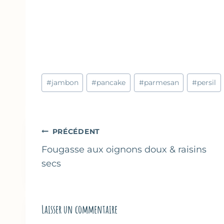
Étiquettes
#
jambon
#
pancake
#
parmesan
#
persil
de
la
publication :
Navigation
PRÉCÉDENT
de
Fougasse aux oignons doux & raisins
secs
l’article
Laisser un commentaire