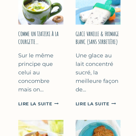
COMME UN TZATZIKI À LA
GLACE VANILLE & FROMAGE
COURGETTE…
BLANC (SANS SORBETIÈRE)
Sur le même
Une glace au
principe que
lait concentré
celui au
sucré, la
concombre
meilleure façon
mais on…
de…
COMME
GLACE
LIRE LA SUITE
LIRE LA SUITE
UN
VANILLE
TZATZIKI
&
À
FROMAGE
LA
BLANC