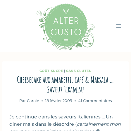
Aller
au
contenu
GOÛT SUCRÉ
|
SANS GLUTEN
Cheesecake aux amaretti, café & Marsala …
Saveur Tiramisu
Par
Carole
18 février 2009
41 Commentaires
Je continue dans les saveurs Italiennes … Un
diner mais dans le désordre (
certainement mon