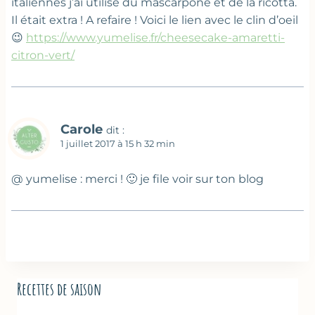
italiennes j’ai utilisé du mascarpone et de la ricotta.
Il était extra ! A refaire ! Voici le lien avec le clin d’oeil
😉
https://www.yumelise.fr/cheesecake-amaretti-
citron-vert/
Carole
dit :
1 juillet 2017 à 15 h 32 min
@ yumelise : merci ! 🙂 je file voir sur ton blog
Recettes de saison