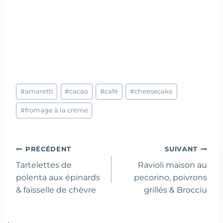
Étiquettes
#
amaretti
#
cacao
#
café
#
cheesecake
de
la
#
fromage à la crème
publication :
Navigation
PRÉCÉDENT
SUIVANT
de
Tartelettes de
Ravioli maison au
l’article
polenta aux épinards
pecorino, poivrons
& faisselle de chèvre
grillés & Brocciu