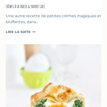
CRÈMES À LA FRAISE & YAOURT GREC
Une autre recette de petites crèmes magiques et
bluffantes, dans…
CRÈMES
LIRE LA SUITE
À
LA
FRAISE
&
YAOURT
GREC