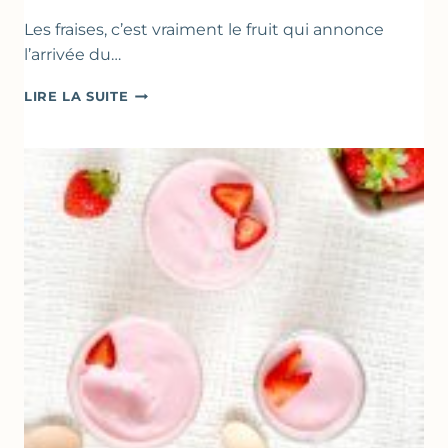
Les fraises, c’est vraiment le fruit qui annonce
l’arrivée du…
DESSERTS
LIRE LA SUITE
AUX
FRAISES
POUR
LA
FÊTE
DES
MÈRES
ET
DES
PÈRES