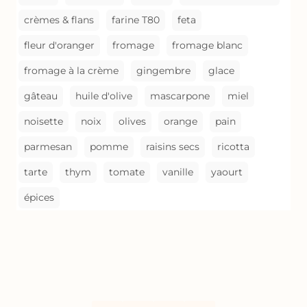
crèmes & flans
farine T80
feta
fleur d'oranger
fromage
fromage blanc
fromage à la crème
gingembre
glace
gâteau
huile d'olive
mascarpone
miel
noisette
noix
olives
orange
pain
parmesan
pomme
raisins secs
ricotta
tarte
thym
tomate
vanille
yaourt
épices