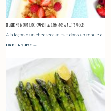
TERRINE AU YAOURT GREC, CRUMBLE AUX AMANDES & FRUITS ROUGES
A la façon d’un cheesecake cuit dans un moule à…
TERRINE
LIRE LA SUITE
AU
YAOURT
GREC,
CRUMBLE
AUX
AMANDES
&
FRUITS
ROUGES