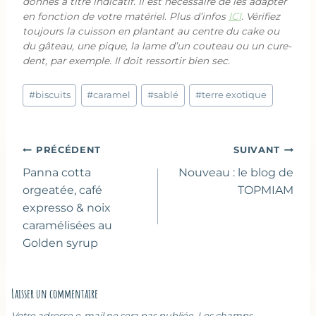
donnés à titre indicatif. Il est nécessaire de les adapter
en fonction de votre matériel. Plus d’infos
ICI
. Vérifiez
toujours la cuisson en plantant au centre du cake ou
du gâteau, une pique, la lame d’un couteau ou un cure-
dent, par exemple. Il doit ressortir bien sec.
Étiquettes
#
biscuits
#
caramel
#
sablé
#
terre exotique
de
la
publication :
Navigation
PRÉCÉDENT
SUIVANT
de
Panna cotta
Nouveau : le blog de
l’article
orgeatée, café
TOPMIAM
expresso & noix
caramélisées au
Golden syrup
Laisser un commentaire
Votre adresse e-mail ne sera pas publiée.
Les champs