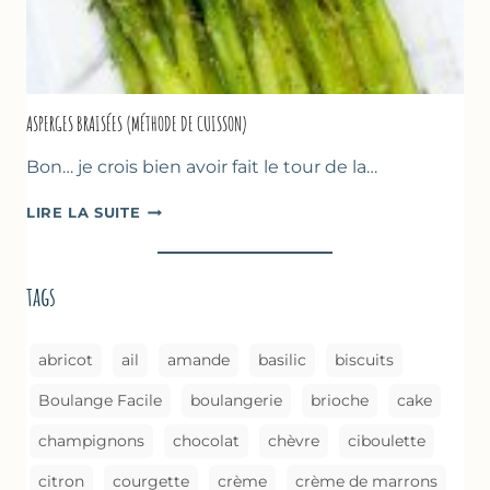
ASPERGES BRAISÉES (MÉTHODE DE CUISSON)
Bon… je crois bien avoir fait le tour de la…
ASPERGES
LIRE LA SUITE
BRAISÉES
(MÉTHODE
DE
tags
CUISSON)
abricot
ail
amande
basilic
biscuits
Boulange Facile
boulangerie
brioche
cake
champignons
chocolat
chèvre
ciboulette
citron
courgette
crème
crème de marrons