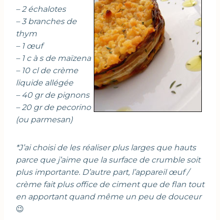
– 2 échalotes
– 3 branches de
thym
– 1 œuf
– 1 c à s de maïzena
– 10 cl de crème
liquide allégée
– 40 gr de pignons
– 20 gr de pecorino
(ou parmesan)
*J’ai choisi de les réaliser plus larges que hauts
parce que j’aime que la surface de crumble soit
plus importante. D’autre part, l’appareil œuf /
crème fait plus office de ciment que de flan tout
en apportant quand même un peu de douceu
r
😉