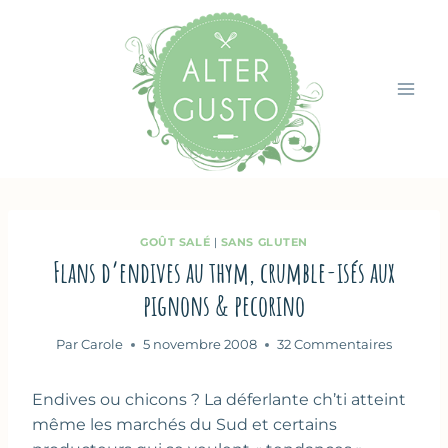
Aller
au
contenu
GOÛT SALÉ
|
SANS GLUTEN
Flans d’endives au thym, crumble-isés aux
pignons & pecorino
Par
Carole
5 novembre 2008
32 Commentaires
Endives ou chicons ? La déferlante ch’ti atteint
même les marchés du Sud et certains