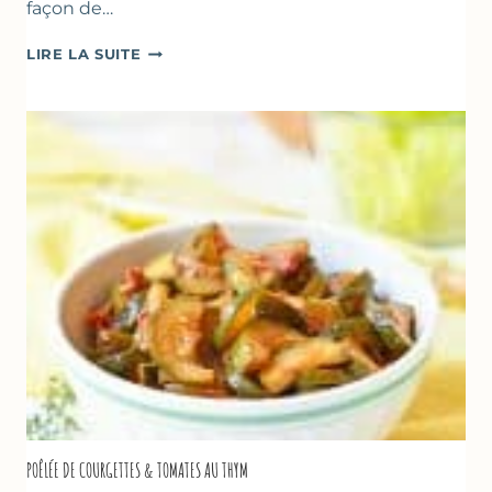
façon de…
GLACE
LIRE LA SUITE
VANILLE
&
FROMAGE
BLANC
(SANS
SORBETIÈRE)
POÊLÉE DE COURGETTES & TOMATES AU THYM