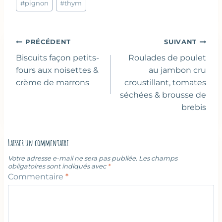
la
#
pignon
#
thym
publication :
Navigation
PRÉCÉDENT
SUIVANT
de
Biscuits façon petits-
Roulades de poulet
l’article
fours aux noisettes &
au jambon cru
crème de marrons
croustillant, tomates
séchées & brousse de
brebis
Laisser un commentaire
Votre adresse e-mail ne sera pas publiée.
Les champs
obligatoires sont indiqués avec
*
Commentaire
*