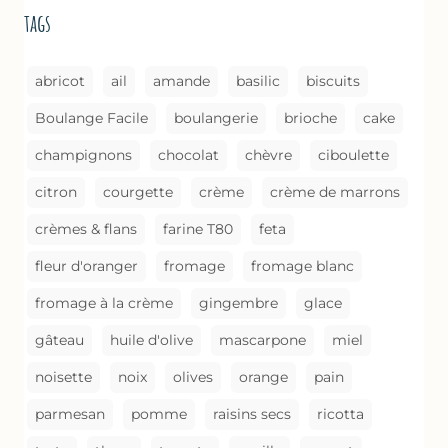
DE
tags
CUISSON)
abricot
ail
amande
basilic
biscuits
Boulange Facile
boulangerie
brioche
cake
champignons
chocolat
chèvre
ciboulette
citron
courgette
crème
crème de marrons
crèmes & flans
farine T80
feta
fleur d'oranger
fromage
fromage blanc
fromage à la crème
gingembre
glace
gâteau
huile d'olive
mascarpone
miel
noisette
noix
olives
orange
pain
parmesan
pomme
raisins secs
ricotta