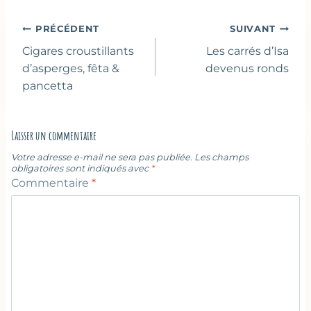
la
publication :
Navigation
PRÉCÉDENT
SUIVANT
de
Cigares croustillants
Les carrés d’Isa
l’article
d’asperges, fêta &
devenus ronds
pancetta
Laisser un commentaire
Votre adresse e-mail ne sera pas publiée.
Les champs
obligatoires sont indiqués avec
*
Commentaire
*