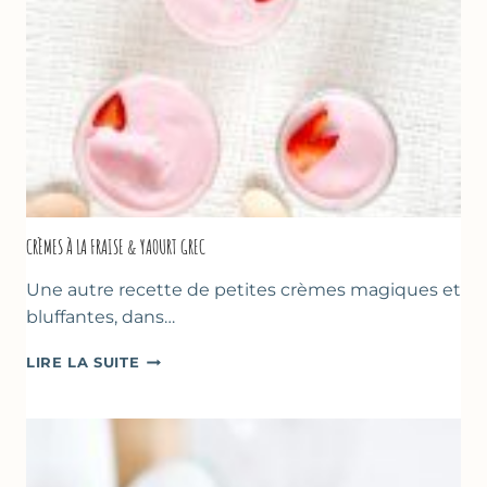
ET
DES
PÈRES
CRÈMES À LA FRAISE & YAOURT GREC
Une autre recette de petites crèmes magiques et
bluffantes, dans…
CRÈMES
LIRE LA SUITE
À
LA
FRAISE
&
YAOURT