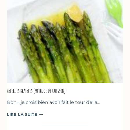
CRUMBLE
AUX
AMANDES
&
FRUITS
ROUGES
ASPERGES BRAISÉES (MÉTHODE DE CUISSON)
Bon… je crois bien avoir fait le tour de la…
ASPERGES
LIRE LA SUITE
BRAISÉES
(MÉTHODE