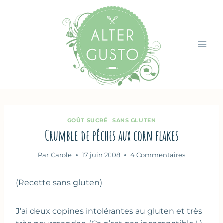
Aller
au
contenu
GOÛT SUCRÉ
|
SANS GLUTEN
Crumble de pêches aux corn flakes
Par
Carole
17 juin 2008
4 Commentaires
(Recette sans gluten)
J’ai deux copines intolérantes au gluten et très