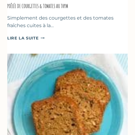
POÊLÉE DE COURGETTES & TOMATES AU THYM
Simplement des courgettes et des tomates
fraîches cuites à la…
POÊLÉE
LIRE LA SUITE
DE
COURGETTES
&
TOMATES
AU
THYM