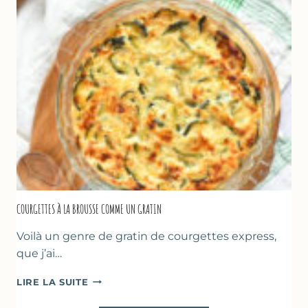
À
LA
FARINE
DE
POIS
CHICHE
–
CUISSON
AU
FOUR
COURGETTES À LA BROUSSE COMME UN GRATIN
Voilà un genre de gratin de courgettes express,
que j’ai…
COURGETTES
LIRE LA SUITE
À
LA