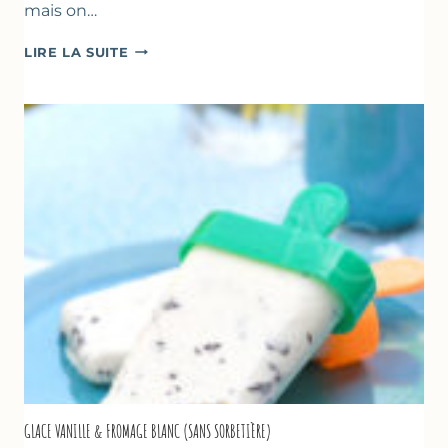
mais on…
COMME
LIRE LA SUITE
UN
TZATZIKI
À
LA
COURGETTE…
GLACE VANILLE & FROMAGE BLANC (SANS SORBETIÈRE)