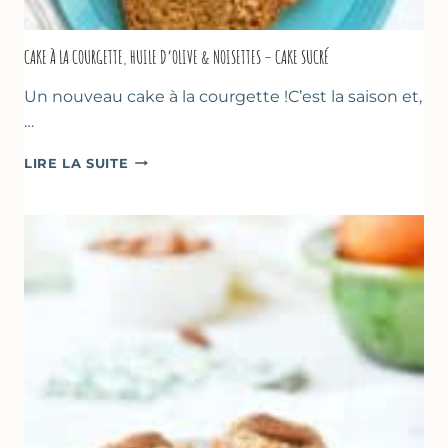
CAKE À LA COURGETTE, HUILE D’OLIVE & NOISETTES – CAKE SUCRÉ
Un nouveau cake à la courgette !C’est la saison et,
…
CAKE
LIRE LA SUITE
À
LA
COURGETTE,
HUILE
D’OLIVE
&
NOISETTES
–
CAKE
SUCRÉ