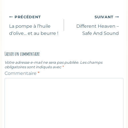
la
publication :
Navigation
PRÉCÉDENT
SUIVANT
de
La pompe à l’huile
Different Heaven –
l’article
d‘olive… et au beurre !
Safe And Sound
Laisser un commentaire
Votre adresse e-mail ne sera pas publiée.
Les champs
obligatoires sont indiqués avec
*
Commentaire
*