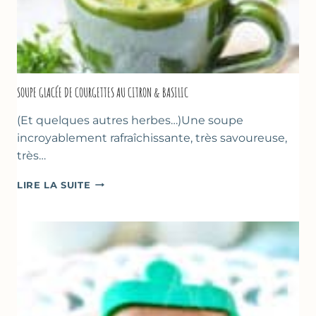
SOUPE GLACÉE DE COURGETTES AU CITRON & BASILIC
(Et quelques autres herbes…)Une soupe
incroyablement rafraîchissante, très savoureuse,
très…
SOUPE
LIRE LA SUITE
GLACÉE
DE
COURGETTES
AU
CITRON
&
BASILIC