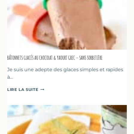
BÂTONNETS GLACÉS AU CHOCOLAT & YAOURT GREC – SANS SORBETIÈRE
Je suis une adepte des glaces simples et rapides
à…
BÂTONNETS
LIRE LA SUITE
GLACÉS
AU
CHOCOLAT
&
YAOURT
GREC
–