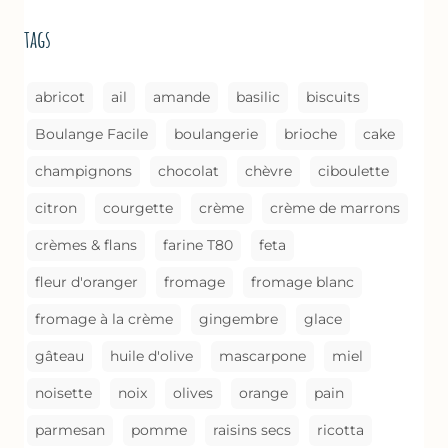
BROUSSE
tags
COMME
UN
GRATIN
abricot
ail
amande
basilic
biscuits
Boulange Facile
boulangerie
brioche
cake
champignons
chocolat
chèvre
ciboulette
citron
courgette
crème
crème de marrons
crèmes & flans
farine T80
feta
fleur d'oranger
fromage
fromage blanc
fromage à la crème
gingembre
glace
gâteau
huile d'olive
mascarpone
miel
noisette
noix
olives
orange
pain
parmesan
pomme
raisins secs
ricotta