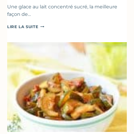
Une glace au lait concentré sucré, la meilleure
façon de…
GLACE
LIRE LA SUITE
VANILLE
&
FROMAGE
BLANC
(SANS
SORBETIÈRE)