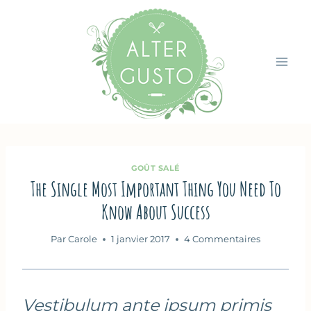
Aller
au
contenu
GOÛT SALÉ
The Single Most Important Thing You Need To
Know About Success
Par
Carole
1 janvier 2017
4 Commentaires
Vestibulum ante ipsum primis