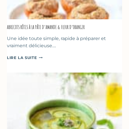
ABRICOTS RÔTIS À LA PÂTE D’AMANDE & FLEUR D’ORANGER
Une idée toute simple, rapide à préparer et
vraiment délicieuse….
ABRICOTS
LIRE LA SUITE
RÔTIS
À
LA
PÂTE
D’AMANDE
&
FLEUR
D’ORANGER