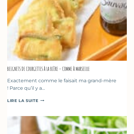
SANS
SORBETIÈRE
BEIGNETS DE COURGETTES À LA BIÈRE – COMME À MARSEILLE
Exactement comme le faisait ma grand-mère
! Parce qu’il y a…
BEIGNETS
LIRE LA SUITE
DE
COURGETTES
À
LA
BIÈRE