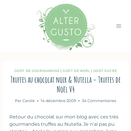
Aller
au
contenu
GOÛT DE GOURMANDISE
|
GOÛT DE NOËL
|
GOÛT SUCRÉ
Truffes au chocolat noir & Nutella – Truffes de
Noël V4
Par
Carole
14 décembre 2009
34 Commentaires
Retour du chocolat sur mon blog avec ces très
gourmandes truffes au Nutella. Je n’ai pas pu