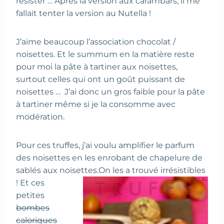
résister … Après la version aux carambars, il me
fallait tenter la version au Nutella !
J’aime beaucoup l’association chocolat /
noisettes. Et le summum en la matière reste
pour moi la pâte à tartiner aux noisettes,
surtout celles qui ont un goût puissant de
noisettes … J’ai donc un gros faible pour la pâte
à tartiner même si je la consomme avec
modération.
Pour ces truffes, j’ai voulu amplifier le parfum
des noisettes en les enrobant de chapelure de
sablés aux noisettes.
On les a trouvé irrésistibles
! Et ces
petites
bombes
caloriques