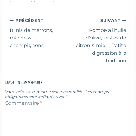
publication :
Navigation
PRÉCÉDENT
SUIVANT
de
Blinis de marrons,
Pompe à l’huile
l’article
mâche &
d’olive, zestes de
champignons
citron & miel – Petite
digression à la
tradition
Laisser un commentaire
Votre adresse e-mail ne sera pas publiée.
Les champs
obligatoires sont indiqués avec
*
Commentaire
*