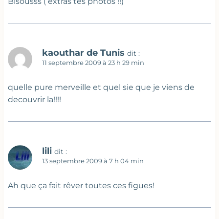
Bisousss ( extras tes photos !!)
kaouthar de Tunis
dit :
11 septembre 2009 à 23 h 29 min
quelle pure merveille et quel sie que je viens de
decouvrir la!!!!
lili
dit :
13 septembre 2009 à 7 h 04 min
Ah que ça fait rêver toutes ces figues!