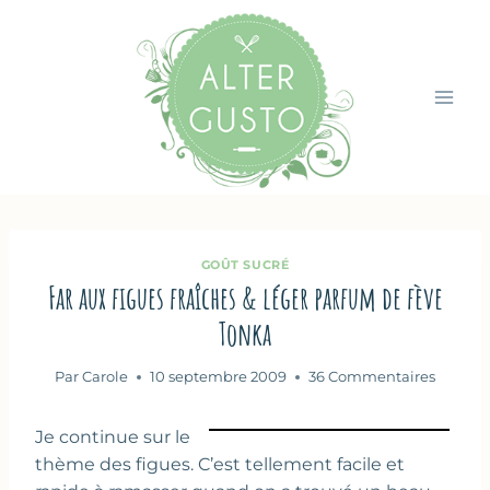
Aller
au
contenu
GOÛT SUCRÉ
Far aux figues fraîches & léger parfum de fève
Tonka
Par
Carole
10 septembre 2009
36 Commentaires
Je continue sur le
thème des figues. C’est tellement facile et