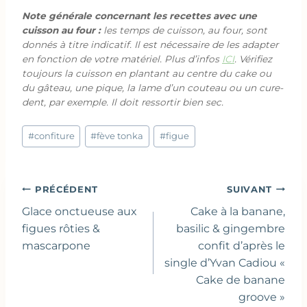
Note générale concernant les recettes avec une
cuisson au four :
les temps de cuisson, au four, sont
donnés à titre indicatif. Il est nécessaire de les adapter
en fonction de votre matériel. Plus d’infos
ICI
. Vérifiez
toujours la cuisson en plantant au centre du cake ou
du gâteau, une pique, la lame d’un couteau ou un cure-
dent, par exemple. Il doit ressortir bien sec.
Étiquettes
#
confiture
#
fève tonka
#
figue
de
la
publication :
Navigation
PRÉCÉDENT
SUIVANT
de
Glace onctueuse aux
Cake à la banane,
l’article
figues rôties &
basilic & gingembre
mascarpone
confit d’après le
single d’Yvan Cadiou «
Cake de banane
groove »