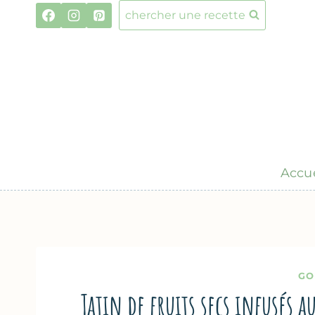
Aller
chercher une recette
au
contenu
Accue
GO
Tatin de fruits secs infusés a