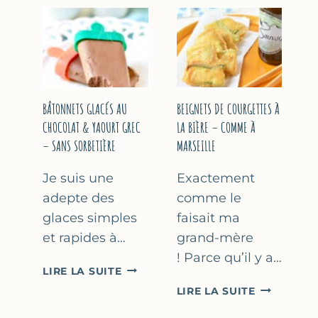
&
COURGETT
FLEUR
AU
D’ORANGER
CITRON
&
BASILIC
BÂTONNETS GLACÉS AU
BEIGNETS DE COURGETTES À
CHOCOLAT & YAOURT GREC
LA BIÈRE – COMME À
– SANS SORBETIÈRE
MARSEILLE
Je suis une
Exactement
adepte des
comme le
glaces simples
faisait ma
et rapides à…
grand-mère
! Parce qu’il y a…
BÂTONNETS
LIRE LA SUITE
GLACÉS
BEIGNETS
LIRE LA SUITE
AU
DE
CHOCOLAT