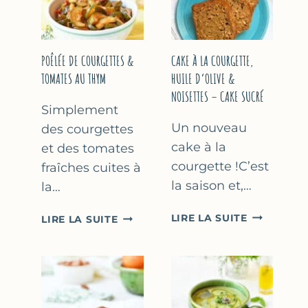
COURGETTE…
(SANS
SORBETIÈR
POÊLÉE DE COURGETTES &
CAKE À LA COURGETTE,
TOMATES AU THYM
HUILE D’OLIVE &
NOISETTES – CAKE SUCRÉ
Simplement
Un nouveau
des courgettes
cake à la
et des tomates
courgette !C’est
fraîches cuites à
la saison et,…
la…
CAKE
POÊLÉE
LIRE LA SUITE
LIRE LA SUITE
À
DE
LA
COURGETTES
COURGETT
&
HUILE
TOMATES
D’OLIVE
AU