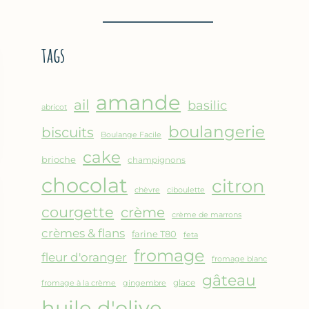
BROUSSE
–
COMME
CRÊPE
UN
ÉPAISSE
tags
GRATIN
À
LA
FARINE
amande
DE
ail
basilic
abricot
POIS
boulangerie
biscuits
CHICHE
Boulange Facile
–
cake
brioche
champignons
CUISSON
chocolat
AU
citron
chèvre
ciboulette
FOUR
courgette
crème
crème de marrons
crèmes & flans
farine T80
feta
fromage
fleur d'oranger
fromage blanc
gâteau
glace
fromage à la crème
gingembre
huile d'olive