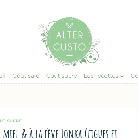
il
Goût salé
Goût sucré
Les recettes
Co
ÛT SUCRÉ
u miel & à la fève Tonka (figues et