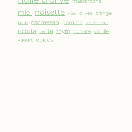
mascarpone
noisette
miel
olives
orange
noix
parmesan
pomme
pain
raisins secs
ricotta
tarte
thym
vanille
tomate
épices
yaourt