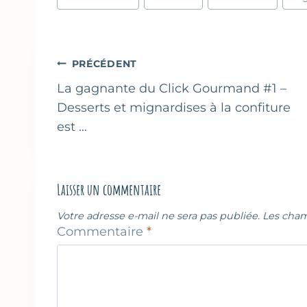
de
la
publication :
Navigation
PRÉCÉDENT
de
La gagnante du Click Gourmand #1 –
Desserts et mignardises à la confiture
l’article
est …
Laisser un commentaire
Votre adresse e-mail ne sera pas publiée.
Les cham
Commentaire
*