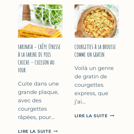
COURGETT
&
À
YAOURT
LA
GREC
BIÈRE
–
–
SANS
COMME
SORBETIÈRE
À
FARINATA – CRÊPE ÉPAISSE
COURGETTES À LA BROUSSE
MARSEILLE
À LA FARINE DE POIS
COMME UN GRATIN
CHICHE – CUISSON AU
Voilà un genre
FOUR
de gratin de
Cuite dans une
courgettes
grande plaque,
express, que
avec des
j’ai…
courgettes
COURGETT
LIRE LA SUITE
râpées, pour…
À
LA
FARINATA
LIRE LA SUITE