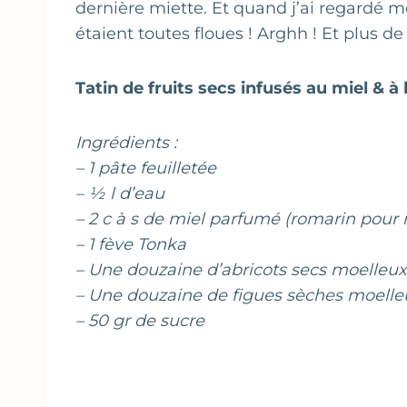
dernière miette. Et quand j’ai regardé m
étaient toutes floues ! Arghh ! Et plus de
Tatin de fruits secs infusés au miel & à
Ingrédients :
– 1 pâte feuilletée
– ½ l d’eau
– 2 c à s de miel parfumé (romarin pour 
– 1 fève Tonka
– Une douzaine d’abricots secs moelleux
– Une douzaine de figues sèches moelle
– 50 gr de sucre