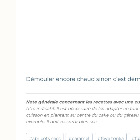
Démouler encore chaud sinon c’est dém
Note générale concernant les recettes avec une cui
titre indicatif. Il est nécessaire de les adapter en fon
cuisson en plantant au centre du cake ou du gâteau,
exemple. Il doit ressortir bien sec.
Étiquettes
#
abricots secs
#
caramel
#
fève tonka
#
fi