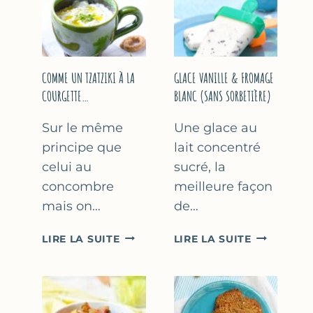
COMME UN TZATZIKI À LA
GLACE VANILLE & FROMAGE
COURGETTE…
BLANC (SANS SORBETIÈRE)
Sur le même
Une glace au
principe que
lait concentré
celui au
sucré, la
concombre
meilleure façon
mais on…
de…
COMME
GLACE
LIRE LA SUITE
LIRE LA SUITE
UN
VANILLE
TZATZIKI
&
À
FROMAGE
LA
BLANC