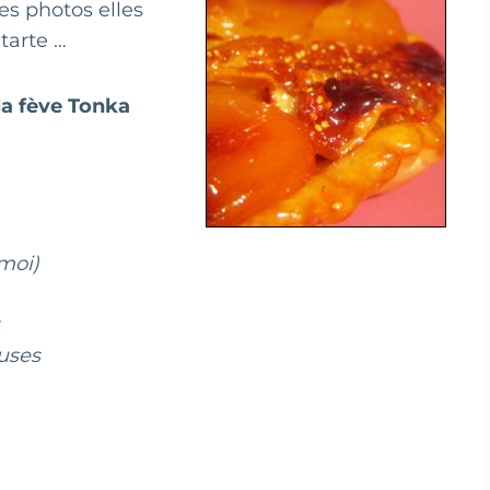
es photos elles
 tarte …
 la fève Tonka
moi)
uses