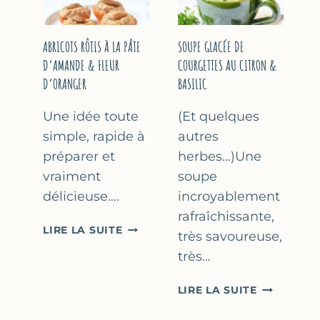
&
THYM
NOISETTES
–
ABRICOTS RÔTIS À LA PÂTE
SOUPE GLACÉE DE
CAKE
D’AMANDE & FLEUR
COURGETTES AU CITRON &
SUCRÉ
D’ORANGER
BASILIC
Une idée toute
(Et quelques
simple, rapide à
autres
préparer et
herbes…)Une
vraiment
soupe
délicieuse….
incroyablement
rafraîchissante,
ABRICOTS
LIRE LA SUITE
très savoureuse,
RÔTIS
très…
À
LA
SOUPE
LIRE LA SUITE
PÂTE
GLACÉE
D’AMANDE
DE