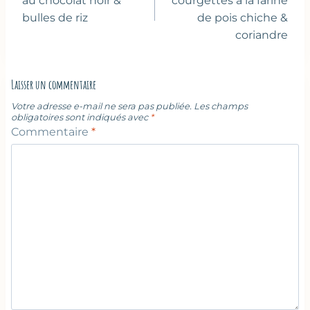
l’article
au chocolat noir &
courgettes à la farine
bulles de riz
de pois chiche &
coriandre
Laisser un commentaire
Votre adresse e-mail ne sera pas publiée.
Les champs
obligatoires sont indiqués avec
*
Commentaire
*