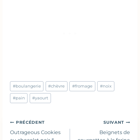
Étiquettes
#
boulangerie
#
chèvre
#
fromage
#
noix
de
la
#
pain
#
yaourt
publication :
Navigation
PRÉCÉDENT
SUIVANT
de
Outrageous Cookies
Beignets de