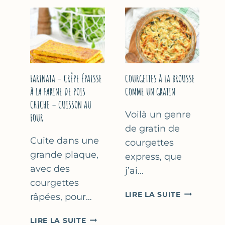
COURGETT
&
À
YAOURT
LA
GREC
BIÈRE
–
–
SANS
COMME
SORBETIÈRE
À
FARINATA – CRÊPE ÉPAISSE
COURGETTES À LA BROUSSE
MARSEILLE
À LA FARINE DE POIS
COMME UN GRATIN
CHICHE – CUISSON AU
Voilà un genre
FOUR
de gratin de
Cuite dans une
courgettes
grande plaque,
express, que
avec des
j’ai…
courgettes
COURGETT
LIRE LA SUITE
râpées, pour…
À
LA
FARINATA
LIRE LA SUITE