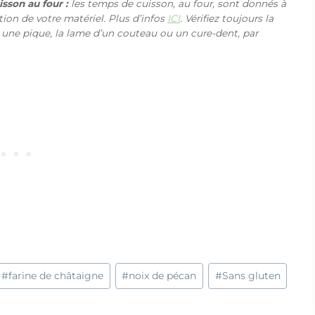
sson au four :
les temps de cuisson, au four, sont donnés à
ction de votre matériel. Plus d’infos
ICI
. Vérifiez toujours la
 une pique, la lame d’un couteau ou un cure-dent, par
#
farine de châtaigne
#
noix de pécan
#
Sans gluten