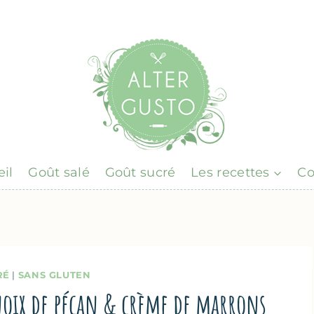
il
Goût salé
Goût sucré
Les recettes
Co
RÉ
|
SANS GLUTEN
noix de pécan & crème de marrons