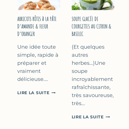
&
THYM
NOISETTES
–
ABRICOTS RÔTIS À LA PÂTE
SOUPE GLACÉE DE
CAKE
D’AMANDE & FLEUR
COURGETTES AU CITRON &
SUCRÉ
D’ORANGER
BASILIC
Une idée toute
(Et quelques
simple, rapide à
autres
préparer et
herbes…)Une
vraiment
soupe
délicieuse….
incroyablement
rafraîchissante,
ABRICOTS
LIRE LA SUITE
très savoureuse,
RÔTIS
très…
À
LA
SOUPE
LIRE LA SUITE
PÂTE
GLACÉE
D’AMANDE
DE