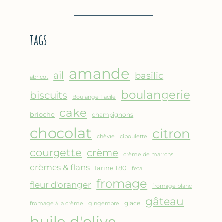
BROUSSE
–
COMME
CRÊPE
UN
ÉPAISSE
tags
GRATIN
À
LA
FARINE
amande
DE
ail
basilic
abricot
POIS
boulangerie
biscuits
CHICHE
Boulange Facile
–
cake
brioche
champignons
CUISSON
chocolat
AU
citron
chèvre
ciboulette
FOUR
courgette
crème
crème de marrons
crèmes & flans
farine T80
feta
fromage
fleur d'oranger
fromage blanc
gâteau
glace
fromage à la crème
gingembre
huile d'olive