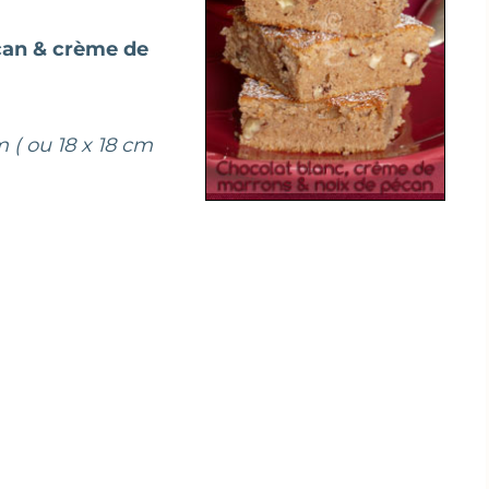
can & crème de
 ( ou 18 x 18 cm