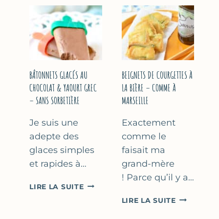
&
COURGETT
FLEUR
AU
D’ORANGER
CITRON
&
BASILIC
BÂTONNETS GLACÉS AU
BEIGNETS DE COURGETTES À
CHOCOLAT & YAOURT GREC
LA BIÈRE – COMME À
– SANS SORBETIÈRE
MARSEILLE
Je suis une
Exactement
adepte des
comme le
glaces simples
faisait ma
et rapides à…
grand-mère
! Parce qu’il y a…
BÂTONNETS
LIRE LA SUITE
GLACÉS
BEIGNETS
LIRE LA SUITE
AU
DE
CHOCOLAT