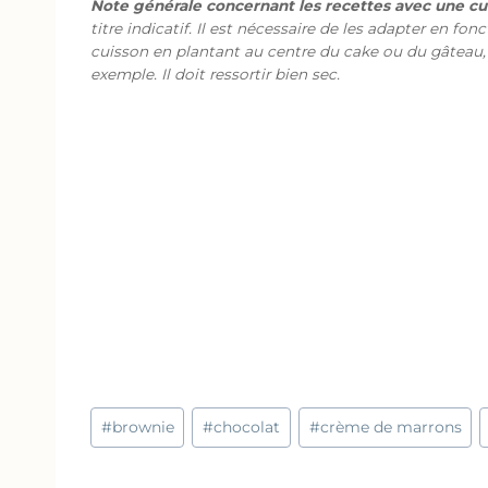
Note générale concernant les recettes avec une cui
titre indicatif. Il est nécessaire de les adapter en fon
cuisson en plantant au centre du cake ou du gâteau,
exemple. Il doit ressortir bien sec.
Étiquettes
#
brownie
#
chocolat
#
crème de marrons
de
la