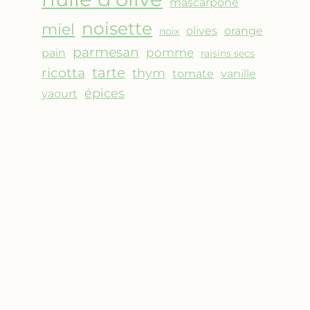
mascarpone
noisette
miel
olives
orange
noix
parmesan
pomme
pain
raisins secs
ricotta
tarte
thym
vanille
tomate
épices
yaourt