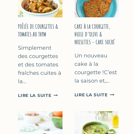
COURGETTE…
(SANS
SORBETIÈR
POÊLÉE DE COURGETTES &
CAKE À LA COURGETTE,
TOMATES AU THYM
HUILE D’OLIVE &
NOISETTES – CAKE SUCRÉ
Simplement
Un nouveau
des courgettes
cake à la
et des tomates
courgette !C’est
fraîches cuites à
la saison et,…
la…
CAKE
POÊLÉE
LIRE LA SUITE
LIRE LA SUITE
À
DE
LA
COURGETTES
COURGETT
&
HUILE
TOMATES
D’OLIVE
AU