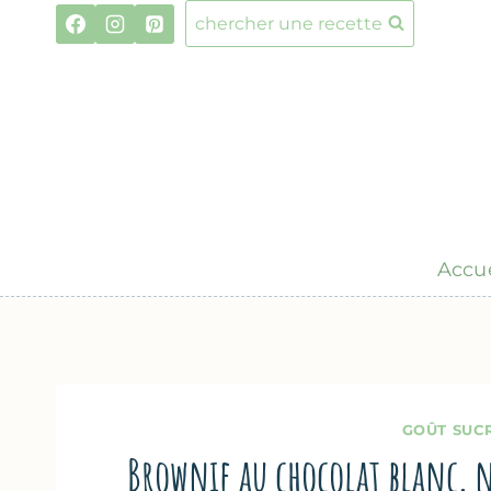
Aller
chercher une recette
au
contenu
Accue
GOÛT SUC
Brownie au chocolat blanc, 