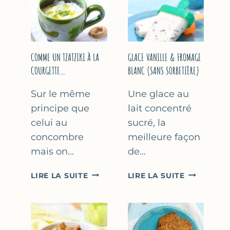
COMME UN TZATZIKI À LA
GLACE VANILLE & FROMAGE
COURGETTE…
BLANC (SANS SORBETIÈRE)
Sur le même
Une glace au
principe que
lait concentré
celui au
sucré, la
concombre
meilleure façon
mais on…
de…
COMME
GLACE
LIRE LA SUITE
LIRE LA SUITE
UN
VANILLE
TZATZIKI
&
À
FROMAGE
LA
BLANC