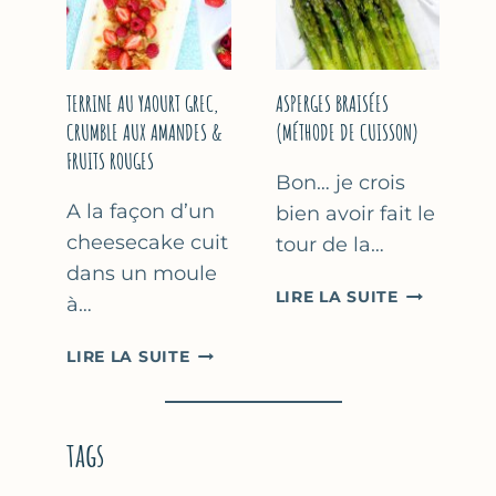
YAOURT
GREC
TERRINE AU YAOURT GREC,
ASPERGES BRAISÉES
CRUMBLE AUX AMANDES &
(MÉTHODE DE CUISSON)
FRUITS ROUGES
Bon… je crois
A la façon d’un
bien avoir fait le
cheesecake cuit
tour de la…
dans un moule
ASPERGES
LIRE LA SUITE
à…
BRAISÉES
(MÉTHODE
TERRINE
LIRE LA SUITE
DE
AU
CUISSON)
YAOURT
GREC,
tags
CRUMBLE
AUX