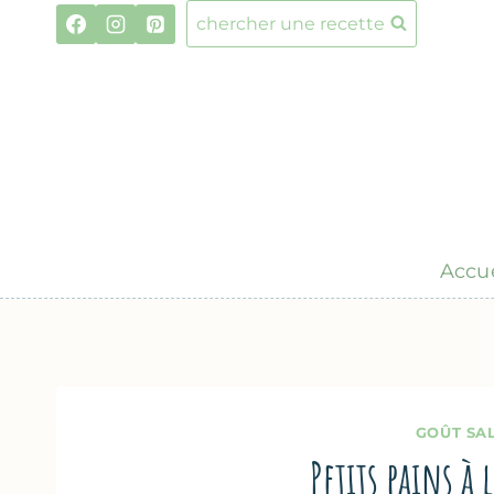
Aller
chercher une recette
au
contenu
Accue
GOÛT SA
Petits pains à