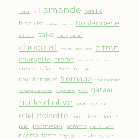
AMANDES
amande
&
ail
basilic
abricot
FRUITS
boulangerie
biscuits
ROUGES
Boulange Facile
cake
brioche
champignons
chocolat
citron
chèvre
ciboulette
courgette
crème
crème de marrons
crèmes & flans
farine T80
feta
fromage
fleur d'oranger
fromage blanc
gâteau
glace
fromage à la crème
gingembre
huile d'olive
mascarpone
noisette
miel
olives
orange
noix
parmesan
pomme
pain
raisins secs
ricotta
tarte
thym
vanille
tomate