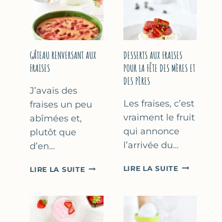
GÂTEAU RENVERSANT AUX
DESSERTS AUX FRAISES
FRAISES
POUR LA FÊTE DES MÈRES ET
DES PÈRES
J’avais des
Les fraises, c’est
fraises un peu
vraiment le fruit
abîmées et,
qui annonce
plutôt que
l’arrivée du…
d’en…
DESSERTS
GÂTEAU
LIRE LA SUITE
LIRE LA SUITE
AUX
RENVERSANT
FRAISES
AUX
POUR
FRAISES
LA