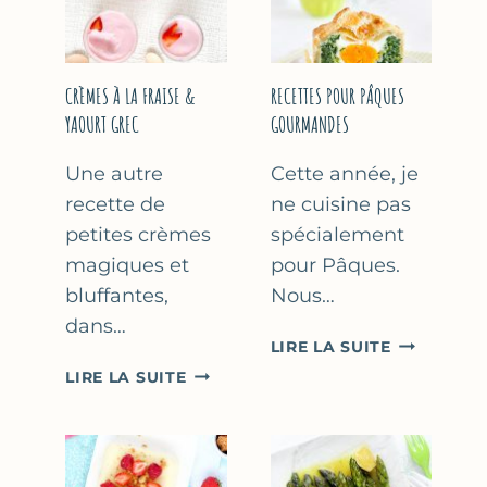
FÊTE
DES
MÈRES
ET
CRÈMES À LA FRAISE &
RECETTES POUR PÂQUES
DES
YAOURT GREC
GOURMANDES
PÈRES
Une autre
Cette année, je
recette de
ne cuisine pas
petites crèmes
spécialement
magiques et
pour Pâques.
bluffantes,
Nous…
dans…
RECETTES
LIRE LA SUITE
POUR
CRÈMES
LIRE LA SUITE
PÂQUES
À
GOURMAN
LA
FRAISE
&