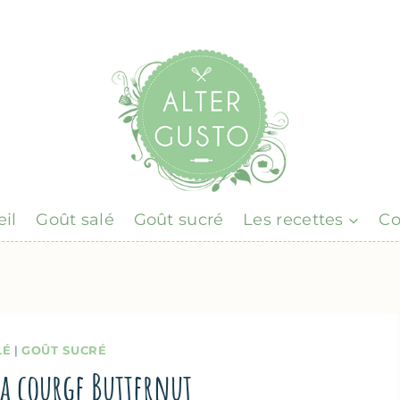
il
Goût salé
Goût sucré
Les recettes
Co
LÉ
|
GOÛT SUCRÉ
 la courge Butternut