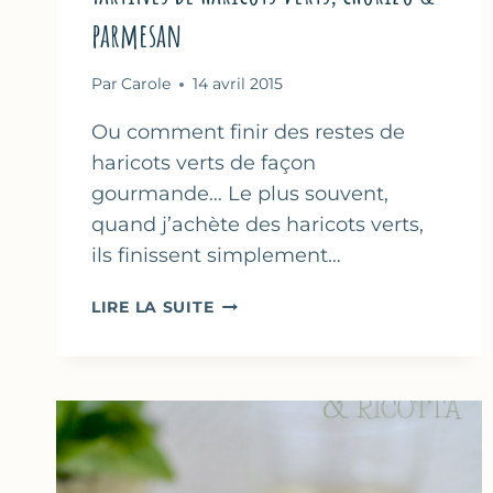
parmesan
Par
Carole
14 avril 2015
Ou comment finir des restes de
haricots verts de façon
gourmande… Le plus souvent,
quand j’achète des haricots verts,
ils finissent simplement…
TARTINES
LIRE LA SUITE
DE
HARICOTS
VERTS,
CHORIZO
&
PARMESAN