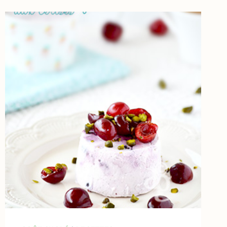
CHOCOLAT
BLANC
&
RICOTTA
–
IDÉES
DE
GOURMANDISES
POUR
LES
FÊTES