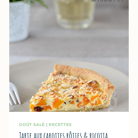
AU
MIEL
GOÛT SALÉ
|
RECETTES
Tarte aux carottes rôties & ricotta