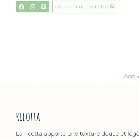
Aller
chercher une recette
au
contenu
Accue
ricotta
La ricotta apporte une texture douce et légè