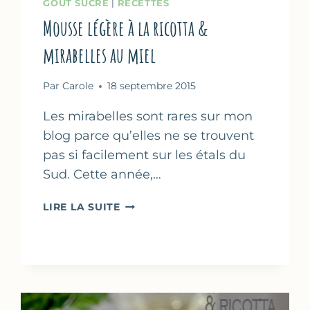
GOÛT SUCRÉ
|
RECETTES
Mousse légère à la ricotta &
mirabelles au miel
Par
Carole
18 septembre 2015
Les mirabelles sont rares sur mon
blog parce qu’elles ne se trouvent
pas si facilement sur les étals du
Sud. Cette année,…
MOUSSE
LIRE LA SUITE
LÉGÈRE
À
LA
RICOTTA
&
MIRABELLES