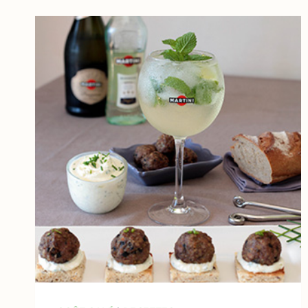
&
PETIT
BEURRE
(SANS
CUISSON)