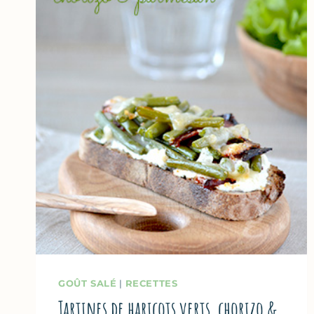
VIANDE
AU
FENOUIL,
RICOTTA
&
CIBOULETTE
–
APERITIVO
BY
MARTINI
GOÛT SALÉ
|
RECETTES
Tartines de haricots verts, chorizo &