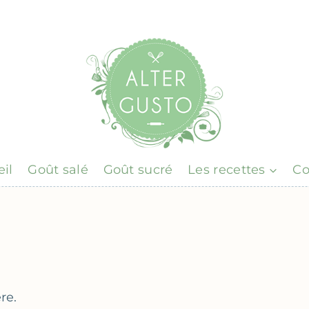
il
Goût salé
Goût sucré
Les recettes
Co
re.