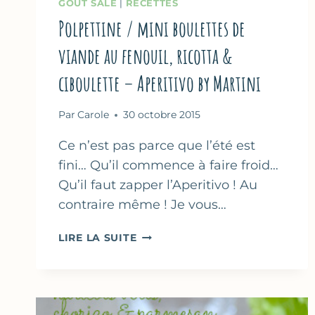
GOÛT SALÉ
|
RECETTES
Polpettine / mini boulettes de
viande au fenouil, ricotta &
ciboulette – Aperitivo by Martini
Par
Carole
30 octobre 2015
Ce n’est pas parce que l’été est
fini… Qu’il commence à faire froid…
Qu’il faut zapper l’Aperitivo ! Au
contraire même ! Je vous…
POLPETTINE
LIRE LA SUITE
/
MINI
BOULETTES
DE