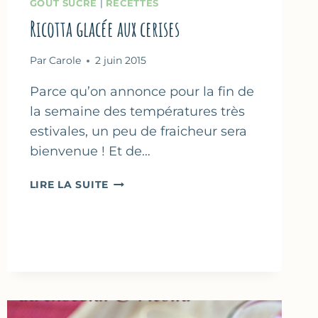
GOÛT SUCRÉ
|
RECETTES
Ricotta glacée aux cerises
Par
Carole
2 juin 2015
Parce qu’on annonce pour la fin de
la semaine des températures très
estivales, un peu de fraicheur sera
bienvenue ! Et de…
RICOTTA
LIRE LA SUITE
GLACÉE
AUX
CERISES