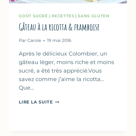
GOÛT SUCRÉ
|
RECETTES
|
SANS GLUTEN
Gâteau à la ricotta & framboise
Par
Carole
19 mai 2016
Après le délicieux Colombier, un
gâteau léger, moins riche et moins
sucré, a été très apprécié.Vous
savez comme j’aime la ricotta…
Que…
GÂTEAU
LIRE LA SUITE
À
LA
RICOTTA
&
FRAMBOISE