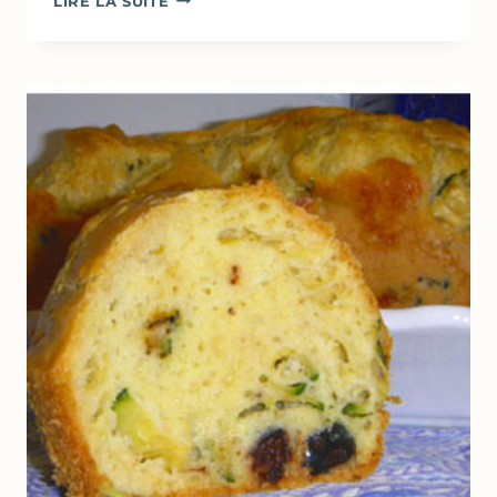
LIRE LA SUITE
DE
POMMES
À
LA
MÉLISSE