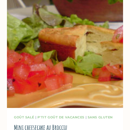
GOÛT SALÉ
|
P'TIT GOÛT DE VACANCES
|
SANS GLUTEN
Mini cheesecake au Brocciu