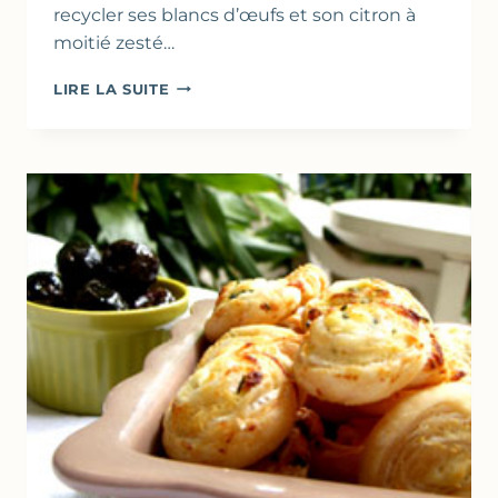
recycler ses blancs d’œufs et son citron à
moitié zesté…
MINI
LIRE LA SUITE
MOELLEUX
AMANDES
&
CITRON