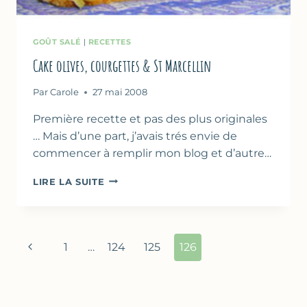
GOÛT SALÉ
|
RECETTES
Cake olives, courgettes & St Marcellin
Par
Carole
27 mai 2008
Première recette et pas des plus originales
… Mais d’une part, j’avais trés envie de
commencer à remplir mon blog et d’autre…
CAKE
LIRE LA SUITE
OLIVES,
COURGETTES
&
ST
Navigation
Page
1
…
124
125
126
MARCELLIN
de
précédente
page