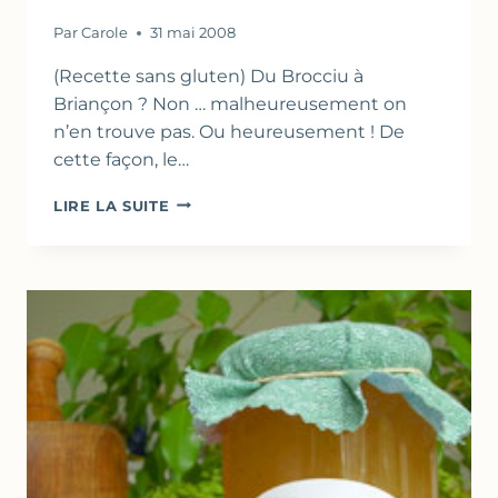
Par
Carole
31 mai 2008
(Recette sans gluten) Du Brocciu à
Briançon ? Non … malheureusement on
n’en trouve pas. Ou heureusement ! De
cette façon, le…
MINI
LIRE LA SUITE
CHEESECAKE
AU
BROCCIU