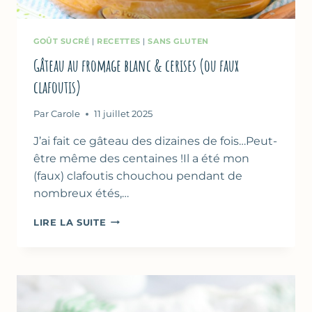
GOÛT SUCRÉ
|
RECETTES
|
SANS GLUTEN
Gâteau au fromage blanc & cerises (ou faux
clafoutis)
Par
Carole
11 juillet 2025
J’ai fait ce gâteau des dizaines de fois…Peut-
être même des centaines !Il a été mon
(faux) clafoutis chouchou pendant de
nombreux étés,…
GÂTEAU
LIRE LA SUITE
AU
FROMAGE
BLANC
&
CERISES
(OU