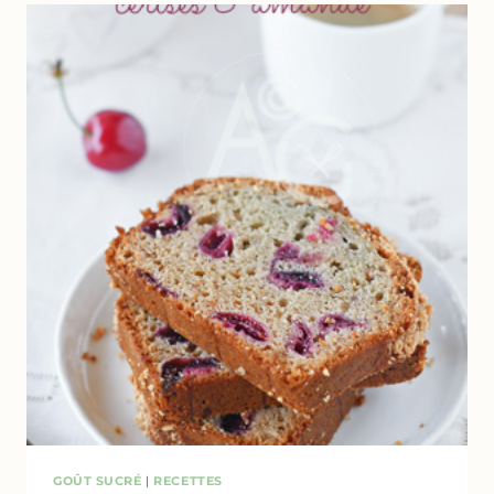
GREC
&
COMPOTE
DE
CERISES
GOÛT SUCRÉ
|
RECETTES