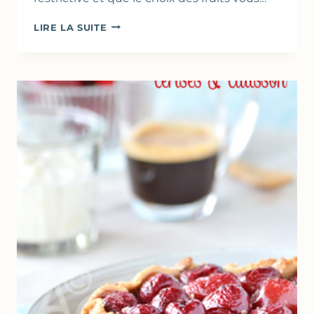
CLAFOUTIS
LIRE LA SUITE
« MULTIFRUITS »
AU
FROMAGE
À
LA
CRÈME
(CERISES,
ABRICOTS,
PÊCHES)