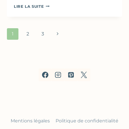
SALADE
LIRE LA SUITE
DE
HARICOTS
VERTS,
AMANDE
Navigation
Page
1
2
3
&
de
VINAIGRETTE
suivante
DE
page
CERISES
Mentions légales
Politique de confidentialité