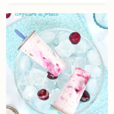
CERISES
&
AMANDES