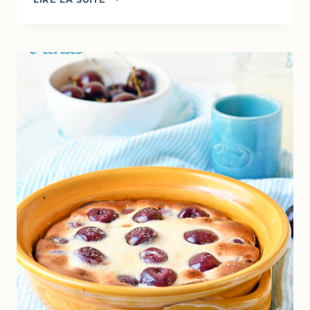
DE
CERISES
FAÇON
GRANOLA