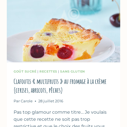
GOÛT SUCRÉ
|
RECETTES
|
SANS GLUTEN
Clafoutis « multifruits » au fromage à la crème
(cerises, abricots, pêches)
Par
Carole
28 juillet 2016
Pas top glamour comme titre… Je voulais
que cette recette ne soit pas trop
restrictive et que le choix des fruits vous…