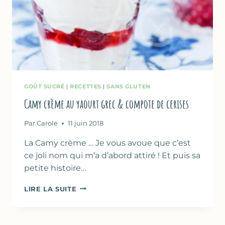
GOÛT SUCRÉ
|
RECETTES
|
SANS GLUTEN
Camy crème au yaourt grec & compote de cerises
Par
Carole
11 juin 2018
La Camy crème … Je vous avoue que c’est
ce joli nom qui m’a d’abord attiré ! Et puis sa
petite histoire…
CAMY
LIRE LA SUITE
CRÈME
AU
YAOURT