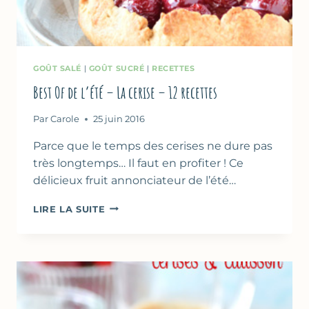
GOÛT SALÉ
|
GOÛT SUCRÉ
|
RECETTES
Best Of de l’été – La cerise – 12 recettes
Par
Carole
25 juin 2016
Parce que le temps des cerises ne dure pas
très longtemps… Il faut en profiter ! Ce
délicieux fruit annonciateur de l’été…
BEST
LIRE LA SUITE
OF
DE
L’ÉTÉ
–
LA
CERISE
–