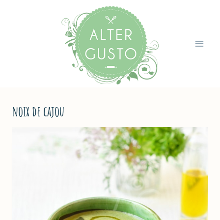
Aller
au
contenu
noix de cajou