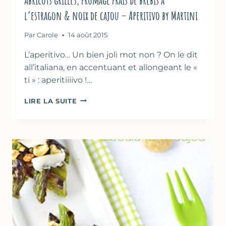
l’estragon & noix de cajou – Aperitivo by Martini
Par
Carole
14 août 2015
L’aperitivo… Un bien joli mot non ? On le dit
all’italiana, en accentuant et allongeant le «
ti » : aperitiiiivo !…
ABRICOTS
LIRE LA SUITE
GRILLÉS,
FROMAGE
FRAIS
DE
BREBIS
À
L’ESTRAGON
&
NOIX
DE
CAJOU
–