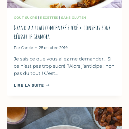
GOÛT SUCRÉ
|
RECETTES
|
SANS GLUTEN
Granola au lait concentré sucré + conseils pour
réussir le granola
Par
Carole
28 octobre 2019
Je sais ce que vous allez me demander… Si
ce n’est pas trop sucré ?Alors j’anticipe : non
pas du tout ! C’est…
GRANOLA
LIRE LA SUITE
AU
LAIT
CONCENTRÉ
SUCRÉ
+
CONSEILS
POUR