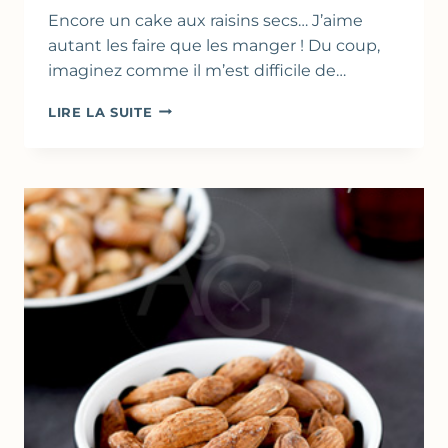
Encore un cake aux raisins secs… J’aime
autant les faire que les manger ! Du coup,
imaginez comme il m’est difficile de…
CAKE
LIRE LA SUITE
AUX
RAISINS
SECS,
NOIX
DE
CAJOU
&
MIEL