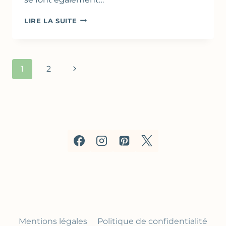
ASPERGES
LIRE LA SUITE
AU
GRIL,
CIBOULETTE
&
Navigation
Page
1
2
NOIX
de
DE
suivante
CAJOU
page
Mentions légales
Politique de confidentialité