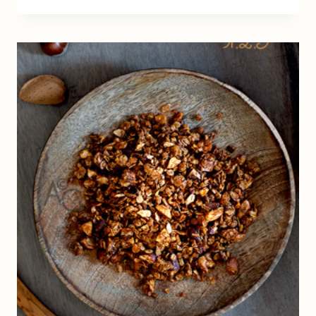
:
AMANDES
GRILLÉES
AUX
ÉPICES
–
AMANDES,
NOIX
DE
CAJOU
AU
THYM
&
HUILE
D’OLIVE