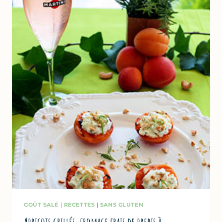
&
HARICOTS
VERTS
GOÛT SALÉ
|
RECETTES
|
SANS GLUTEN
Abricots grillés, fromage frais de brebis à