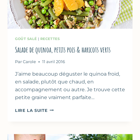
GOÛT SALÉ
|
RECETTES
Salade de quinoa, petits pois & haricots verts
Par
Carole
11 avril 2016
J’aime beaucoup déguster le quinoa froid,
en salade, plutôt que chaud, en
accompagnement ou autre. Je trouve cette
petite graine vraiment parfaite…
SALADE
LIRE LA SUITE
DE
QUINOA,
PETITS
POIS