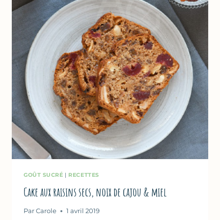
RÉUSSIR
LE
GRANOLA
GOÛT SUCRÉ
|
RECETTES
Cake aux raisins secs, noix de cajou & miel
Par
Carole
1 avril 2019