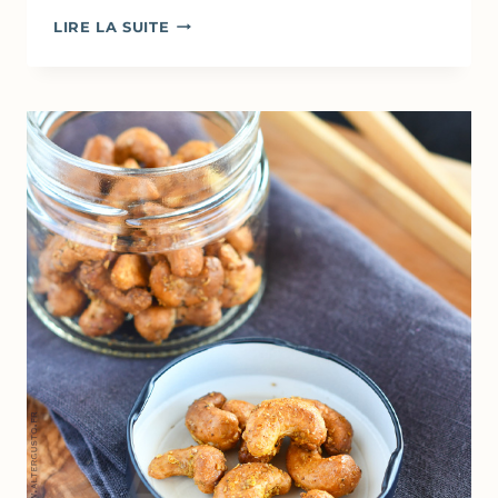
SOUPE
LIRE LA SUITE
GLACÉE
DE
COURGETTES
AU
CITRON
&
BASILIC