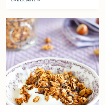
LIRE LA SUITE
NOIX
DE
CAJOU,
NOISETTES
CARAMÉLISÉES
AU
SUCRE
COMPLET
&
ÉPICES
(CUISSON
AU
FOUR)