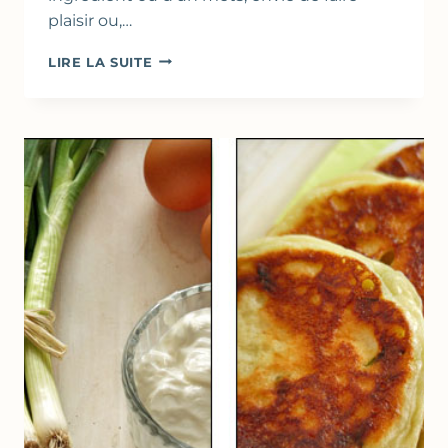
plaisir ou,…
CAKE
LIRE LA SUITE
AU
FROMAGE
BLANC
&
FRUITS
FRAIS
(PÊCHE,
CERISES)