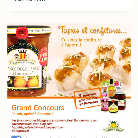
AU
CHOCOLAT
NOIR
&
FROMAGE
BLANC