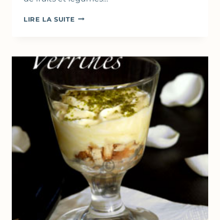
BLINIS
LIRE LA SUITE
AU
CAFÉ
&
CHEESE-
CREAM
AU
CHOCOLAT
NOIR