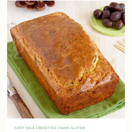
NUTELLA
GOÛT SALÉ
|
RECETTES
|
SANS GLUTEN