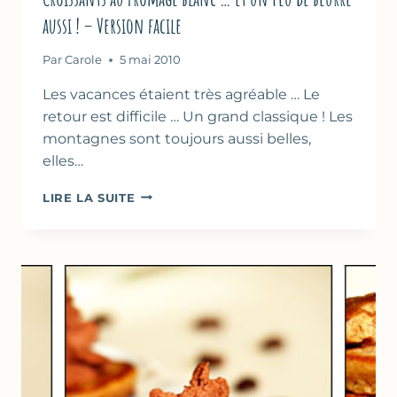
aussi ! – Version facile
Par
Carole
5 mai 2010
Les vacances étaient très agréable … Le
retour est difficile … Un grand classique ! Les
montagnes sont toujours aussi belles,
elles…
CROISSANTS
LIRE LA SUITE
AU
FROMAGE
BLANC
…
ET
UN
PEU
DE
BEURRE
AUSSI
!