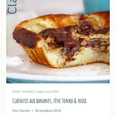
GROSEILLE
–
CONCOURS
COMTES
DE
PROVENCE
GOÛT SUCRÉ
|
SANS GLUTEN
Clafoutis aux bananes, fève Tonka & noix
Par
Carole
29 octobre 2010