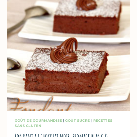
LIMONCELLO
GOÛT DE GOURMANDISE
|
GOÛT SUCRÉ
|
RECETTES
|
SANS GLUTEN
Fondant au chocolat noir, fromage blanc &