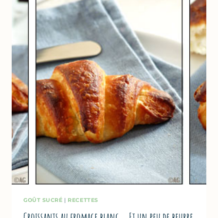
&
CHÈVRE
GOÛT SUCRÉ
|
RECETTES
Croissants au fromage blanc … Et un peu de beurre