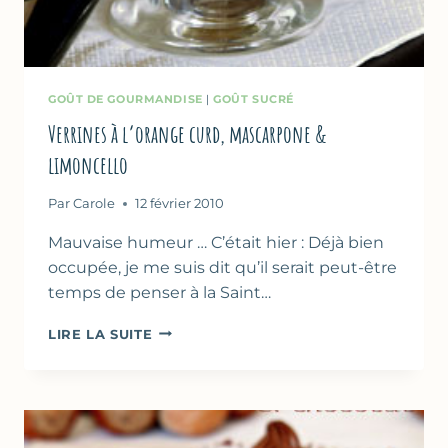
GOÛT DE GOURMANDISE
|
GOÛT SUCRÉ
Verrines à l’orange curd, mascarpone &
limoncello
Par
Carole
12 février 2010
Mauvaise humeur … C’était hier : Déjà bien
occupée, je me suis dit qu’il serait peut-être
temps de penser à la Saint…
VERRINES
LIRE LA SUITE
À
L’ORANGE
CURD,
MASCARPONE
&