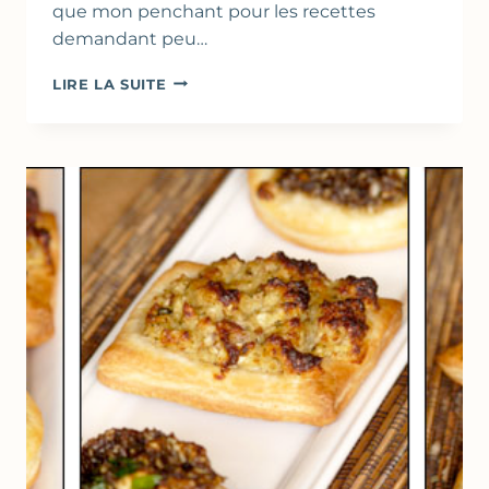
que mon penchant pour les recettes
demandant peu…
TARTES
LIRE LA SUITE
FINES
AUX
ASPERGES,
RICOTTA
&
PARMESAN
(PÂTE
FEUILLETÉE
FACILE
À
LA
RICOTTA)