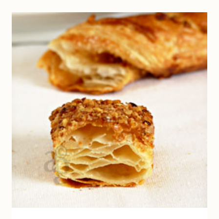
PESTO
DE
CHAMPIGNONS
OU
PESTO
DE
FENOUIL