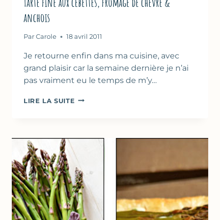
Tarte fine aux cébettes, fromage de chèvre &
anchois
Par
Carole
18 avril 2011
Je retourne enfin dans ma cuisine, avec
grand plaisir car la semaine dernière je n’ai
pas vraiment eu le temps de m’y…
TARTE
LIRE LA SUITE
FINE
AUX
CÉBETTES,
FROMAGE
DE
CHÈVRE
&
ANCHOIS