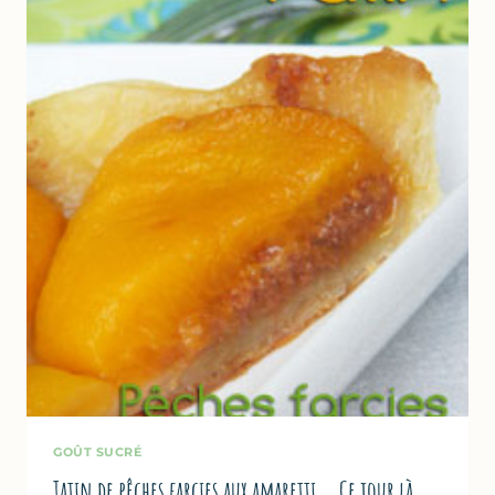
DE
POTIMARRON
GOÛT SUCRÉ
Tatin de pêches farcies aux amaretti … Ce jour là,