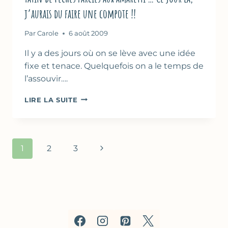
j’aurais du faire une compote !!
Par
Carole
6 août 2009
Il y a des jours où on se lève avec une idée
fixe et tenace. Quelquefois on a le temps de
l’assouvir….
TATIN
LIRE LA SUITE
DE
PÊCHES
FARCIES
AUX
Navigation
Page
1
2
3
AMARETTI
de
…
suivante
CE
page
JOUR
LÀ,
J’AURAIS
DU
FAIRE