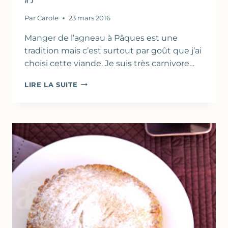
Par
Carole
23 mars 2016
Manger de l’agneau à Pâques est une
tradition mais c’est surtout par goût que j’ai
choisi cette viande. Je suis très carnivore…
FEUILLETÉS
LIRE LA SUITE
À
L’AGNEAU
FAÇON
WELLINGTON
–
PÂQUES
#3