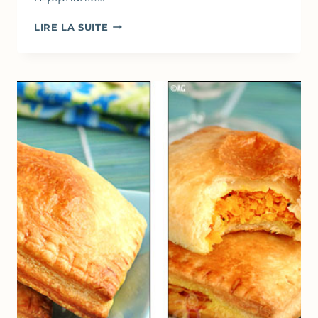
GALETTE
LIRE LA SUITE
DES
ROIS
AUX
AMANDES
&
AGRUMES
CONFITS
(PÂTE
FEUILLETÉE
SIMPLIFIÉE)