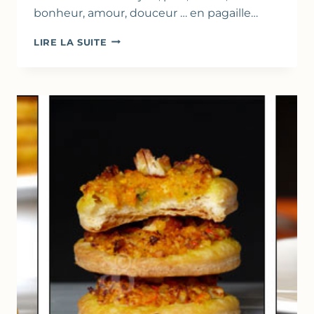
bonheur, amour, douceur … en pagaille…
CARRÉS
LIRE LA SUITE
FEUILLETÉS
À
LA
CRÈME
DE
CALISSON
COMME
UNE
GALETTE
DES
ROIS