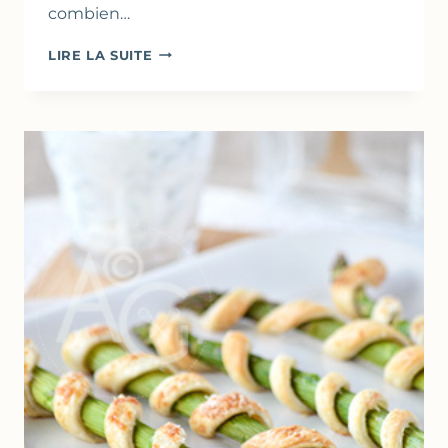
combien…
TOURTE
LIRE LA SUITE
AUX
ÉPINARDS
&
ŒUF
–
TORTA
PASQUALINA
POUR
PÂQUES