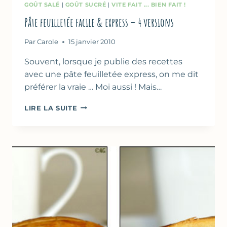
GOÛT SALÉ
|
GOÛT SUCRÉ
|
VITE FAIT ... BIEN FAIT !
Pâte feuilletée facile & express – 4 versions
Par
Carole
15 janvier 2010
Souvent, lorsque je publie des recettes
avec une pâte feuilletée express, on me dit
préférer la vraie … Moi aussi ! Mais…
PÂTE
LIRE LA SUITE
FEUILLETÉE
FACILE
&
EXPRESS
–
4
VERSIONS