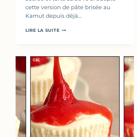
cette version de pâte brisée au
Kamut depuis déjà…
TARTE
LIRE LA SUITE
AUX
COURGETTES
&
CHÈVRE
–
PÂTE
BRISÉE
À
LA
FARINE
DE
KAMUT