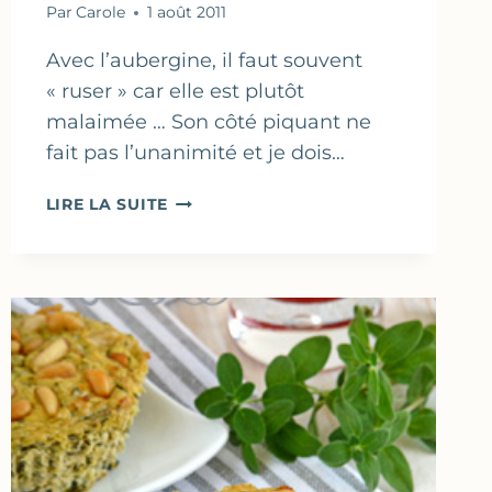
Par
Carole
1 août 2011
Avec l’aubergine, il faut souvent
« ruser » car elle est plutôt
malaimée … Son côté piquant ne
fait pas l’unanimité et je dois…
PETITS
LIRE LA SUITE
POTS
DE
CRÈMES
AU
CAVIAR
D’AUBERGINES