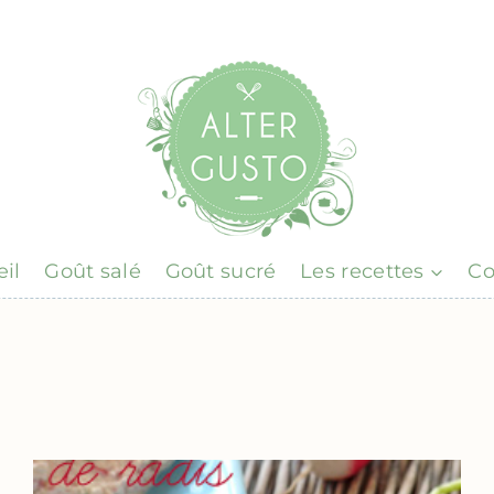
il
Goût salé
Goût sucré
Les recettes
Co