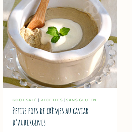
CUITS
AU
FOUR
GOÛT SALÉ
|
RECETTES
|
SANS GLUTEN
Petits pots de crèmes au caviar
d’aubergines