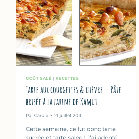
GOÛT SALÉ
|
RECETTES
Tarte aux courgettes & chèvre – Pâte
brisée à la farine de Kamut
Par
Carole
21 juillet 2011
Cette semaine, ce fut donc tarte
sucrée et tarte salée ! J’ai adopté