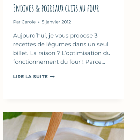
Endives & poireaux cuits au four
Par
Carole
5 janvier 2012
Aujourd’hui, je vous propose 3
recettes de légumes dans un seul
billet. La raison ? L’optimisation du
fonctionnement du four ! Parce…
FLANS
LIRE LA SUITE
DE
CAROTTES
RÔTIES
AUX
ÉPICES
–
ENDIVES
&
POIREAUX