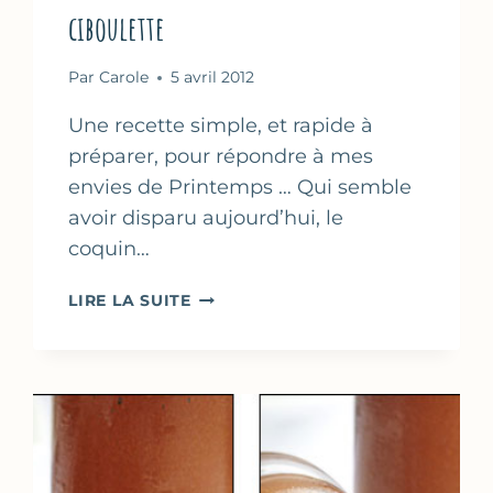
ciboulette
Par
Carole
5 avril 2012
Une recette simple, et rapide à
préparer, pour répondre à mes
envies de Printemps … Qui semble
avoir disparu aujourd’hui, le
coquin…
TARTINADE
LIRE LA SUITE
DE
RADIS
À
LA
FETA
&
CIBOULETTE