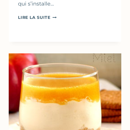
qui s’installe…
GLACE
LIRE LA SUITE
CHEESECAKE
AU
CITRON
&
FRAISE