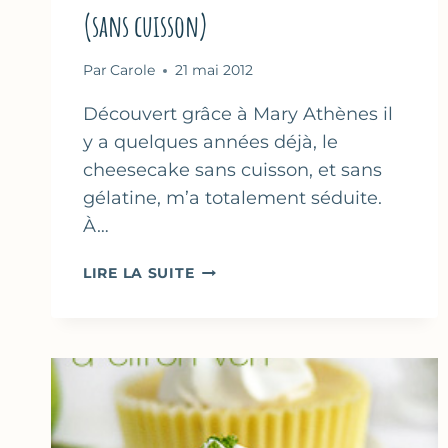
(sans cuisson)
Par
Carole
21 mai 2012
Découvert grâce à Mary Athènes il
y a quelques années déjà, le
cheesecake sans cuisson, et sans
gélatine, m’a totalement séduite.
À…
CHEESECAKE
LIRE LA SUITE
AU
CHOCOLAT
NOIR
&
FRAISES
(SANS
CUISSON)