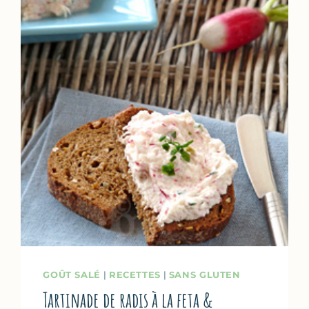
GOÛT SALÉ
|
RECETTES
|
SANS GLUTEN
Tartinade de radis à la feta &