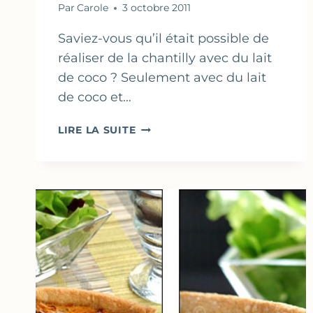
Par
Carole
3 octobre 2011
Saviez-vous qu’il était possible de
réaliser de la chantilly avec du lait
de coco ? Seulement avec du lait
de coco et…
PETITS
LIRE LA SUITE
GÂTEAUX
AU
FROMAGE,
CITRON
VERT
&
CHANTILLY
DE
LAIT
DE
COCO