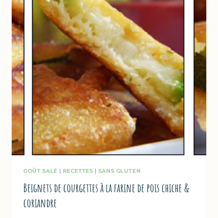
FARINE
DE
POIS
CHICHE,
MEILLEURES
RECETTES
DE
LA
SEMAINE
&
TAG
GOÛT SALÉ
|
RECETTES
|
SANS GLUTEN
Beignets de courgettes à la farine de pois chiche &
coriandre