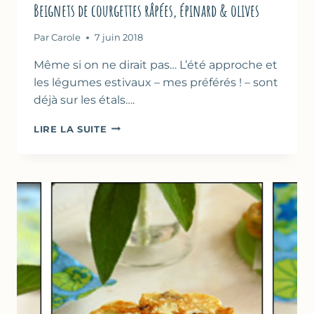
Beignets de courgettes râpées, épinard & olives
Par
Carole
7 juin 2018
Même si on ne dirait pas… L’été approche et
les légumes estivaux – mes préférés ! – sont
déjà sur les étals….
BEIGNETS
LIRE LA SUITE
DE
COURGETTES
RÂPÉES,
ÉPINARD
&
OLIVES