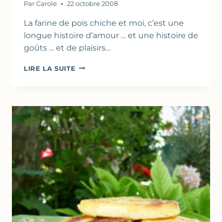
Par
Carole
22 octobre 2008
La farine de pois chiche et moi, c’est une
longue histoire d’amour … et une histoire de
goûts … et de plaisirs…
BEIGNETS
LIRE LA SUITE
DE
COURGETTES
À
LA
FARINE
DE
POIS
CHICHE
&
CORIANDRE