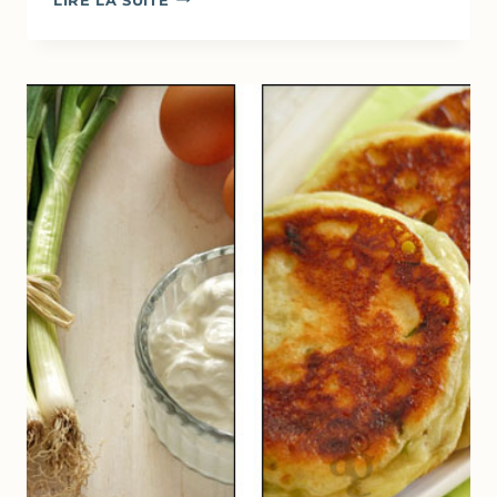
LIRE LA SUITE
DE
FETA,
AUBERGINES
GRILLÉES
&
SAUGE