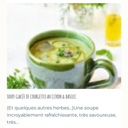
LA
PÂTE
D’AMANDE
&
FLEUR
D’ORANGER
SOUPE GLACÉE DE COURGETTES AU CITRON & BASILIC
(Et quelques autres herbes…)Une soupe
incroyablement rafraîchissante, très savoureuse,
très…