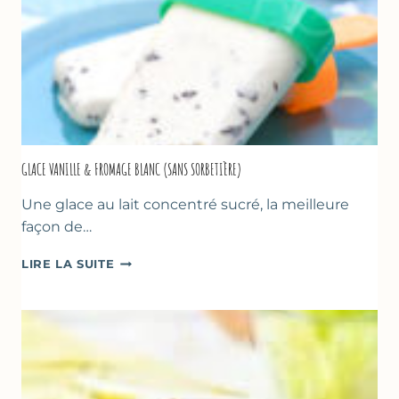
GLACE VANILLE & FROMAGE BLANC (SANS SORBETIÈRE)
Une glace au lait concentré sucré, la meilleure
façon de…
GLACE
LIRE LA SUITE
VANILLE
&
FROMAGE
BLANC
(SANS
SORBETIÈRE)