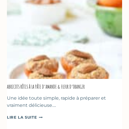
D’OLIVE
&
NOISETTES
–
CAKE
SUCRÉ
ABRICOTS RÔTIS À LA PÂTE D’AMANDE & FLEUR D’ORANGER
Une idée toute simple, rapide à préparer et
vraiment délicieuse….
ABRICOTS
LIRE LA SUITE
RÔTIS
À