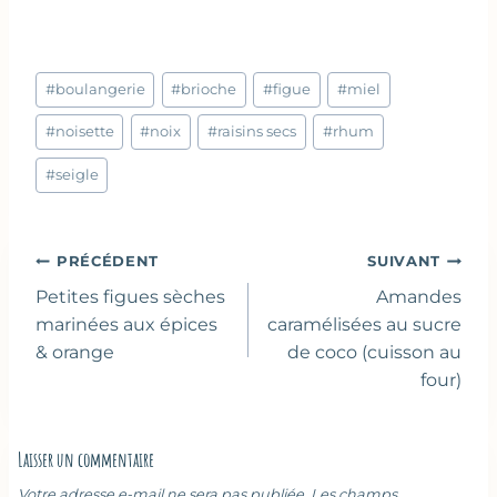
Étiquettes
#
boulangerie
#
brioche
#
figue
#
miel
de
la
#
noisette
#
noix
#
raisins secs
#
rhum
publication :
#
seigle
Navigation
PRÉCÉDENT
SUIVANT
de
Petites figues sèches
Amandes
l’article
marinées aux épices
caramélisées au sucre
& orange
de coco (cuisson au
four)
Laisser un commentaire
Votre adresse e-mail ne sera pas publiée.
Les champs