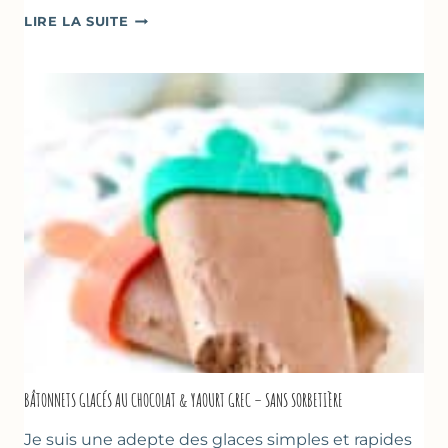
SOUPE
LIRE LA SUITE
GLACÉE
DE
COURGETTES
AU
CITRON
&
BASILIC
BÂTONNETS GLACÉS AU CHOCOLAT & YAOURT GREC – SANS SORBETIÈRE
Je suis une adepte des glaces simples et rapides