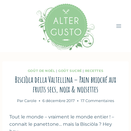
Aller
au
contenu
GOÛT DE NOËL
|
GOÛT SUCRÉ
|
RECETTES
Bisciòla della Valtellina – Pain brioché aux
fruits secs, noix & noisettes
Par
Carole
6 décembre 2017
17 Commentaires
Tout le monde – vraiment le monde entier ! –
connait le panettone… mais la Bisciòla ? Hey