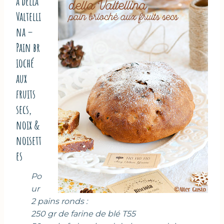
a della
Valtelli
na –
Pain br
ioché
aux
fruits
secs,
noix &
noisett
es
Po
ur
2 pains ronds :
250 gr de farine de blé T55