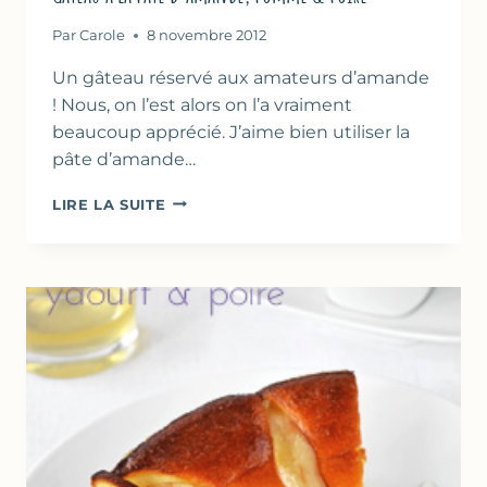
Par
Carole
8 novembre 2012
Un gâteau réservé aux amateurs d’amande
! Nous, on l’est alors on l’a vraiment
beaucoup apprécié. J’aime bien utiliser la
pâte d’amande…
GÂTEAU
LIRE LA SUITE
À
LA
PÂTE
D’AMANDE,
POMME
&
POIRE