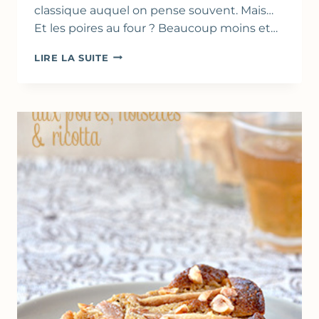
classique auquel on pense souvent. Mais…
Et les poires au four ? Beaucoup moins et…
POIRES
LIRE LA SUITE
CUITES
AU
FOUR,
AU
MIEL
&
CHANTILLY
AMANDE