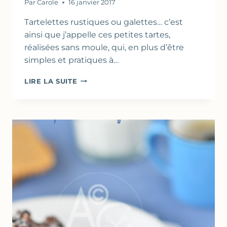
Par
Carole
16 janvier 2017
Tartelettes rustiques ou galettes… c’est
ainsi que j’appelle ces petites tartes,
réalisées sans moule, qui, en plus d’être
simples et pratiques à…
TARTELETTES
LIRE LA SUITE
RUSTIQUES
AUX
POMMES
&
POIRES
–
PÂTE
BRISÉE
AU
YAOURT
&
HUILE
D’OLIVE