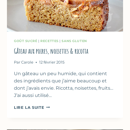
GOÛT SUCRÉ
|
RECETTES
|
SANS GLUTEN
Gâteau aux poires, noisettes & ricotta
Par
Carole
12 février 2015
Un gâteau un peu humide, qui contient
des ingrédients que j’aime beaucoup et
dont j’avais envie. Ricotta, noisettes, fruits…
J’ai aussi utilisé…
GÂTEAU
LIRE LA SUITE
AUX
POIRES,
NOISETTES
&