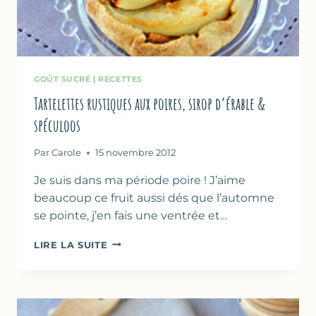
GOÛT SUCRÉ
|
RECETTES
Tartelettes rustiques aux poires, sirop d’érable &
spéculoos
Par
Carole
15 novembre 2012
Je suis dans ma période poire ! J’aime
beaucoup ce fruit aussi dés que l’automne
se pointe, j’en fais une ventrée et…
TARTELETTES
LIRE LA SUITE
RUSTIQUES
AUX
POIRES,
SIROP
D’ÉRABLE