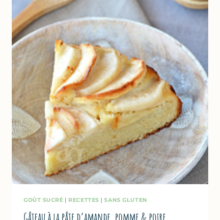
&
SPÉCULOOS
GOÛT SUCRÉ
|
RECETTES
|
SANS GLUTEN
Gâteau à la pâte d’amande, pomme & poire