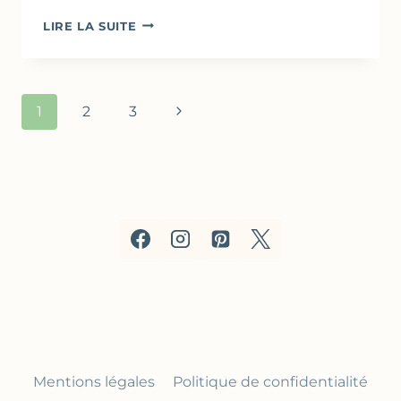
GÂTEAU
LIRE LA SUITE
LÉGER
AU
YAOURT
GREC
Navigation
Page
1
2
3
&
de
POIRE
suivante
page
Mentions légales
Politique de confidentialité