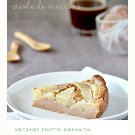
RICOTTA
GOÛT SUCRÉ
|
RECETTES
|
SANS GLUTEN