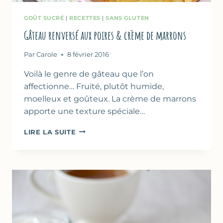
GOÛT SUCRÉ
|
RECETTES
|
SANS GLUTEN
Gâteau renversé aux poires & crème de marrons
Par
Carole
8 février 2016
Voilà le genre de gâteau que l’on
affectionne… Fruité, plutôt humide,
moelleux et goûteux. La crème de marrons
apporte une texture spéciale…
GÂTEAU
LIRE LA SUITE
RENVERSÉ
AUX
POIRES
&
CRÈME
DE
MARRONS