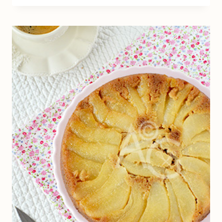
AUX
SPÉCULOOS
&
FRUITS
SECS