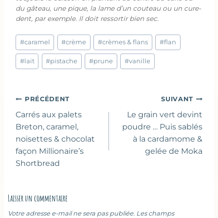
du gâteau, une pique, la lame d’un couteau ou un cure-
dent, par exemple. Il doit ressortir bien sec.
Étiquettes
#
caramel
#
crème
#
crèmes & flans
#
flan
de
la
#
lait
#
pistache
#
prune
#
vanille
publication :
Navigation
PRÉCÉDENT
SUIVANT
de
Carrés aux palets
Le grain vert devint
l’article
Breton, caramel,
poudre … Puis sablés
noisettes & chocolat
à la cardamome &
façon Millionaire’s
gelée de Moka
Shortbread
Laisser un commentaire
Votre adresse e-mail ne sera pas publiée.
Les champs