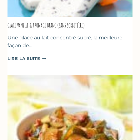
GLACE VANILLE & FROMAGE BLANC (SANS SORBETIÈRE)
Une glace au lait concentré sucré, la meilleure
façon de…
GLACE
LIRE LA SUITE
VANILLE
&
FROMAGE
BLANC
(SANS
SORBETIÈRE)