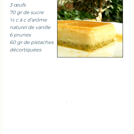
3 œufs
70 gr de sucre
½ c à c d’arôme
naturel de vanille
6 prunes
60 gr de pistaches
décortiquées