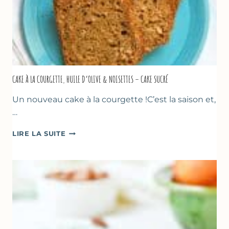
CAKE À LA COURGETTE, HUILE D’OLIVE & NOISETTES – CAKE SUCRÉ
Un nouveau cake à la courgette !C’est la saison et,
…
CAKE
LIRE LA SUITE
À
LA
COURGETTE,
HUILE
D’OLIVE
&
NOISETTES
–
CAKE