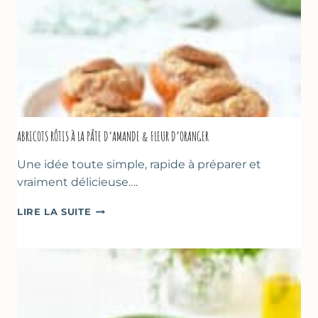
SUCRÉ
ABRICOTS RÔTIS À LA PÂTE D’AMANDE & FLEUR D’ORANGER
Une idée toute simple, rapide à préparer et
vraiment délicieuse….
ABRICOTS
LIRE LA SUITE
RÔTIS
À
LA
PÂTE
D’AMANDE
&
FLEUR