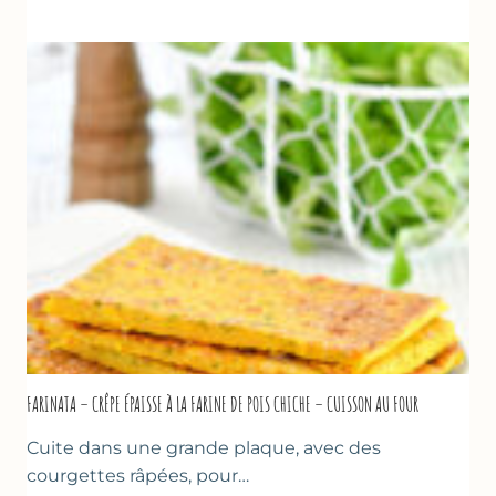
DE
COURGETTES
À
LA
BIÈRE
–
COMME
À
MARSEILLE
FARINATA – CRÊPE ÉPAISSE À LA FARINE DE POIS CHICHE – CUISSON AU FOUR
Cuite dans une grande plaque, avec des
courgettes râpées, pour…