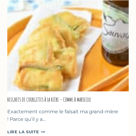
CHOCOLAT
&
YAOURT
GREC
–
SANS
SORBETIÈRE
BEIGNETS DE COURGETTES À LA BIÈRE – COMME À MARSEILLE
Exactement comme le faisait ma grand-mère
! Parce qu’il y a…
BEIGNETS
LIRE LA SUITE