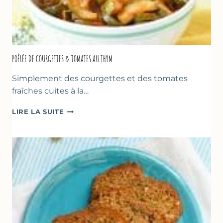
POÊLÉE DE COURGETTES & TOMATES AU THYM
Simplement des courgettes et des tomates
fraîches cuites à la…
POÊLÉE
LIRE LA SUITE
DE
COURGETTES
&
TOMATES
AU
THYM