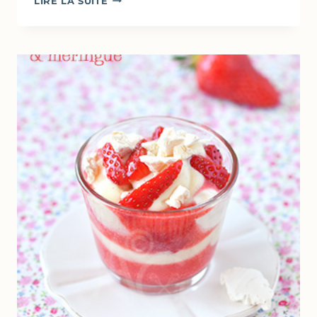
LIRE LA SUITE
AU
CITRON,
HUILE
D’OLIVE
&
LAIT
D’AMANDE
FAÇON
MAGDALENAS