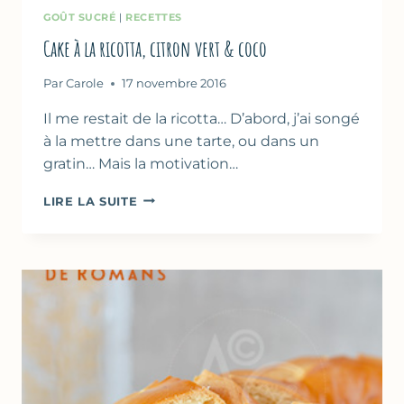
GOÛT SUCRÉ
|
RECETTES
Cake à la ricotta, citron vert & coco
Par
Carole
17 novembre 2016
Il me restait de la ricotta… D’abord, j’ai songé
à la mettre dans une tarte, ou dans un
gratin… Mais la motivation…
CAKE
LIRE LA SUITE
À
LA
RICOTTA,
CITRON
VERT
&
COCO