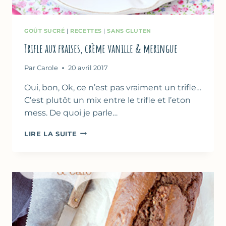
GOÛT SUCRÉ
|
RECETTES
|
SANS GLUTEN
Trifle aux fraises, crème vanille & meringue
Par
Carole
20 avril 2017
Oui, bon, Ok, ce n’est pas vraiment un trifle…
C’est plutôt un mix entre le trifle et l’eton
mess. De quoi je parle…
TRIFLE
LIRE LA SUITE
AUX
FRAISES,
CRÈME
VANILLE
&
MERINGUE