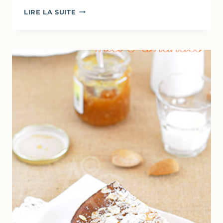
PETITES
LIRE LA SUITE
FIGUES
SÈCHES
MARINÉES
AUX
ÉPICES
&
ORANGE