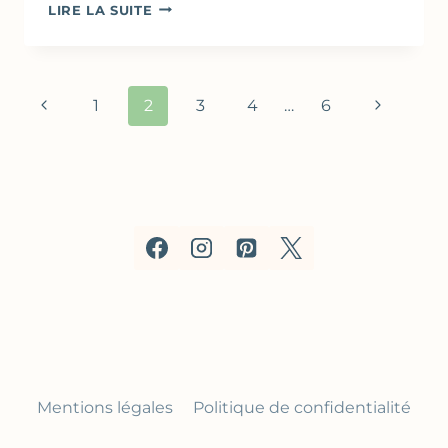
GÂTEAU
LIRE LA SUITE
À
LA
RICOTTA
&
Navigation
Page
Page
1
2
3
4
…
6
FRAMBOISE
de
précédente
suivante
page
Mentions légales
Politique de confidentialité