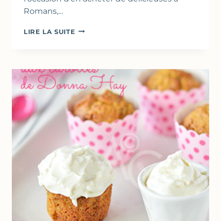
Romans,…
POGNE
LIRE LA SUITE
DE
ROMANS…
OU
PRESQUE
!