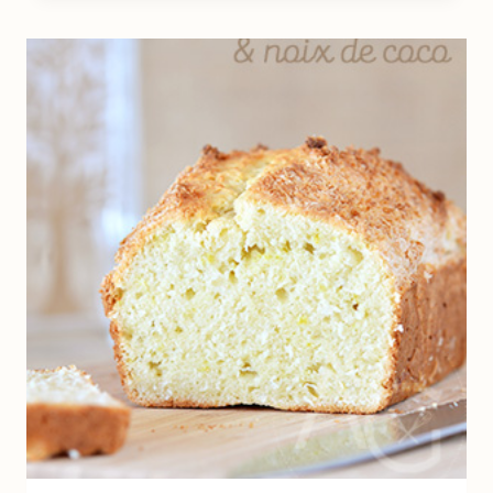
ÉTOILE
–
SANS
EMPORTE-
PIÈCE
!
AVEC
PAS
À
PAS