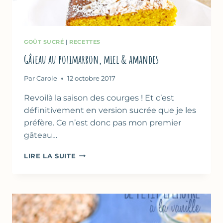
GOÛT SUCRÉ
|
RECETTES
Gâteau au potimarron, miel & amandes
Par
Carole
12 octobre 2017
Revoilà la saison des courges ! Et c’est
définitivement en version sucrée que je les
préfère. Ce n’est donc pas mon premier
gâteau…
GÂTEAU
LIRE LA SUITE
AU
POTIMARRON,
MIEL
&
AMANDES