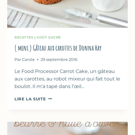
RECETTES
|
GOÛT SUCRÉ
( mini ) Gâteau aux carottes de Donna Hay
Par
Carole
29 septembre 2016
Le Food Processor Carrot Cake, un gâteau
aux carottes, au robot mixeur qui fait tout le
boulot. Il m’a tapé dans l’œil…
(
LIRE LA SUITE
MINI
)
GÂTEAU
AUX
CAROTTES
DE