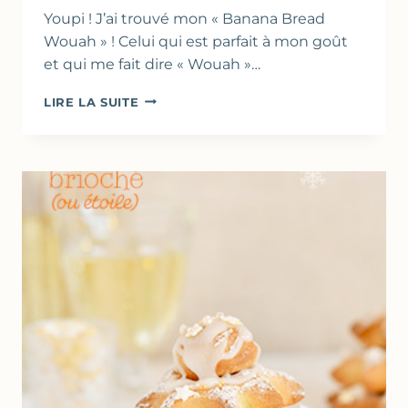
Youpi ! J’ai trouvé mon « Banana Bread
Wouah » ! Celui qui est parfait à mon goût
et qui me fait dire « Wouah »…
BANANA
LIRE LA SUITE
BREAD
–
CAKE
À
LA
BANANE,
NOIX
DE
PÉCAN
&
CAFÉ