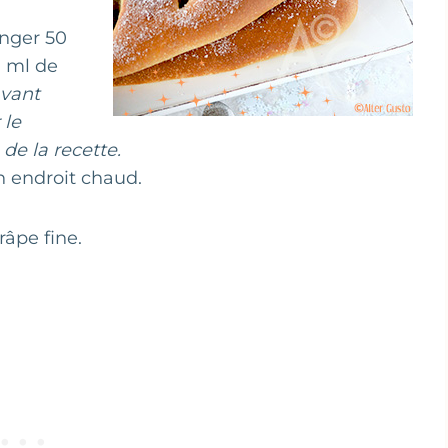
anger 50
0 ml de
avant
 le
de la recette.
n endroit chaud.
râpe fine.