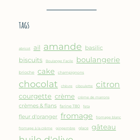
BROUSSE
–
COMME
CRÊPE
UN
ÉPAISSE
tags
GRATIN
À
LA
FARINE
amande
DE
ail
basilic
abricot
POIS
boulangerie
biscuits
CHICHE
Boulange Facile
–
cake
brioche
champignons
CUISSON
chocolat
AU
citron
chèvre
ciboulette
FOUR
courgette
crème
crème de marrons
crèmes & flans
farine T80
feta
fromage
fleur d'oranger
fromage blanc
gâteau
glace
fromage à la crème
gingembre
huile d'olive