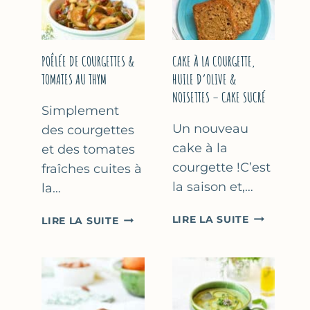
COURGETTE…
(SANS
SORBETIÈR
POÊLÉE DE COURGETTES &
CAKE À LA COURGETTE,
TOMATES AU THYM
HUILE D’OLIVE &
NOISETTES – CAKE SUCRÉ
Simplement
Un nouveau
des courgettes
cake à la
et des tomates
courgette !C’est
fraîches cuites à
la saison et,…
la…
CAKE
POÊLÉE
LIRE LA SUITE
LIRE LA SUITE
À
DE
LA
COURGETTES
COURGETT
&
HUILE
TOMATES
D’OLIVE
AU