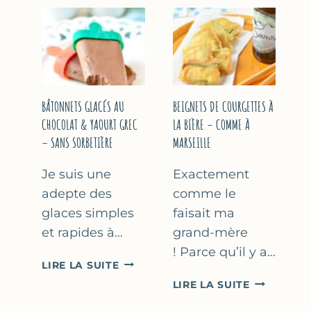
&
COURGETT
FLEUR
AU
D’ORANGER
CITRON
&
BASILIC
BÂTONNETS GLACÉS AU
BEIGNETS DE COURGETTES À
CHOCOLAT & YAOURT GREC
LA BIÈRE – COMME À
– SANS SORBETIÈRE
MARSEILLE
Je suis une
Exactement
adepte des
comme le
glaces simples
faisait ma
et rapides à…
grand-mère
! Parce qu’il y a…
BÂTONNETS
LIRE LA SUITE
GLACÉS
BEIGNETS
LIRE LA SUITE
AU
DE
CHOCOLAT