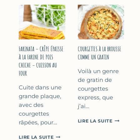
COURGETT
&
À
YAOURT
LA
GREC
BIÈRE
–
–
SANS
COMME
SORBETIÈRE
À
FARINATA – CRÊPE ÉPAISSE
COURGETTES À LA BROUSSE
MARSEILLE
À LA FARINE DE POIS
COMME UN GRATIN
CHICHE – CUISSON AU
Voilà un genre
FOUR
de gratin de
Cuite dans une
courgettes
grande plaque,
express, que
avec des
j’ai…
courgettes
COURGETT
LIRE LA SUITE
râpées, pour…
À
LA
FARINATA
LIRE LA SUITE