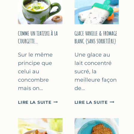
COMME UN TZATZIKI À LA
GLACE VANILLE & FROMAGE
COURGETTE…
BLANC (SANS SORBETIÈRE)
Sur le même
Une glace au
principe que
lait concentré
celui au
sucré, la
concombre
meilleure façon
mais on…
de…
COMME
GLACE
LIRE LA SUITE
LIRE LA SUITE
UN
VANILLE
TZATZIKI
&
À
FROMAGE
LA
BLANC