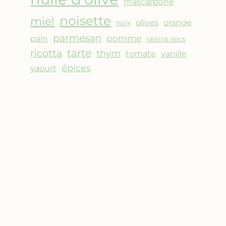
mascarpone
noisette
miel
olives
orange
noix
parmesan
pomme
pain
raisins secs
ricotta
tarte
thym
vanille
tomate
épices
yaourt