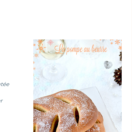
atée
r