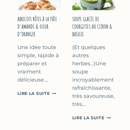
&
THYM
NOISETTES
–
ABRICOTS RÔTIS À LA PÂTE
SOUPE GLACÉE DE
CAKE
D’AMANDE & FLEUR
COURGETTES AU CITRON &
SUCRÉ
D’ORANGER
BASILIC
Une idée toute
(Et quelques
simple, rapide à
autres
préparer et
herbes…)Une
vraiment
soupe
délicieuse….
incroyablement
rafraîchissante,
ABRICOTS
LIRE LA SUITE
très savoureuse,
RÔTIS
très…
À
LA
SOUPE
LIRE LA SUITE
PÂTE
GLACÉE
D’AMANDE
DE