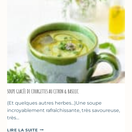
PÂTE
D’AMANDE
&
FLEUR
D’ORANGER
SOUPE GLACÉE DE COURGETTES AU CITRON & BASILIC
(Et quelques autres herbes…)Une soupe
incroyablement rafraîchissante, très savoureuse,
très…
SOUPE
LIRE LA SUITE