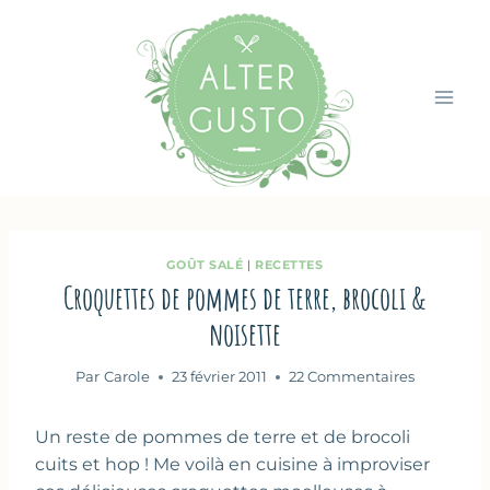
Aller
au
contenu
GOÛT SALÉ
|
RECETTES
Croquettes de pommes de terre, brocoli &
noisette
Par
Carole
23 février 2011
22 Commentaires
Un reste de pommes de terre et de brocoli
cuits et hop ! Me voilà en cuisine à improviser