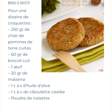
brocoli & noisette
Pour une
dizaine de
croquettes :
– 250 gr de
chair de
pommes de
terre cuites
– 60 gr de
brocoli cuit
– 1 œuf
– 20 gr de
maïzena
– 1 c à s d’huile d’olive
– 1 c à c de ciboulette ciselée
– Poudre de noisette