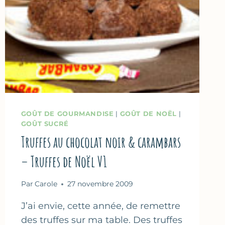
GOÛT DE GOURMANDISE
|
GOÛT DE NOËL
|
GOÛT SUCRÉ
Truffes au chocolat noir & carambars
– Truffes de Noël V1
Par
Carole
27 novembre 2009
J’ai envie, cette année, de remettre
des truffes sur ma table. Des truffes