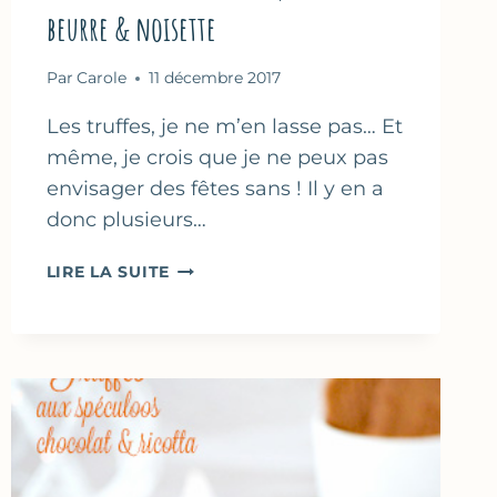
beurre & noisette
Par
Carole
11 décembre 2017
Les truffes, je ne m’en lasse pas… Et
même, je crois que je ne peux pas
envisager des fêtes sans ! Il y en a
donc plusieurs…
TRUFFES
LIRE LA SUITE
AU
CHOCOLAT
NOIR,
PETITS-
BEURRE
&
NOISETTE