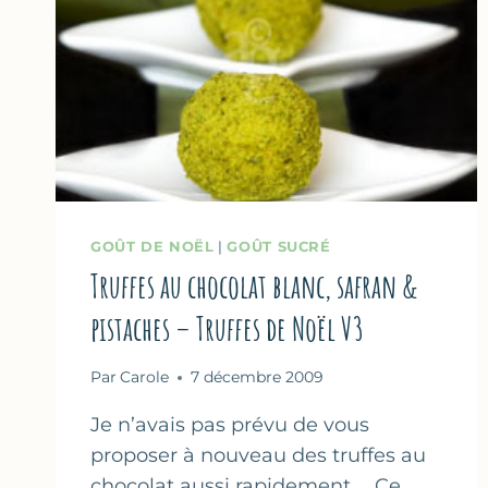
»
GOÛT DE NOËL
|
GOÛT SUCRÉ
Truffes au chocolat blanc, safran &
pistaches – Truffes de Noël V3
Par
Carole
7 décembre 2009
Je n’avais pas prévu de vous
proposer à nouveau des truffes au
chocolat aussi rapidement … Ce