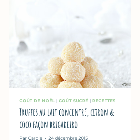
DENTELLE
&
AMARETTI
(2
RECETTES)
GOÛT DE NOËL
|
GOÛT SUCRÉ
|
RECETTES
Truffes au lait concentré, citron &
coco façon brigadeiro
Par
Carole
24 décembre 2015