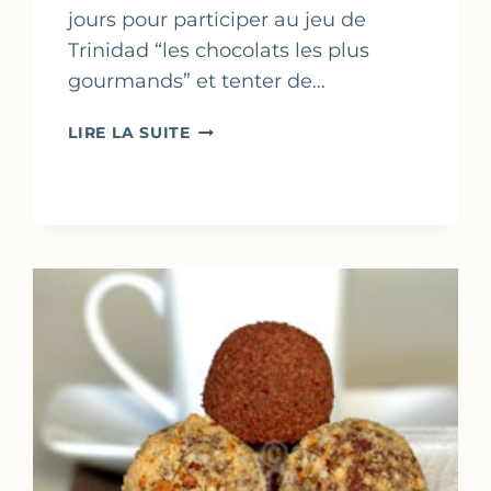
jours pour participer au jeu de
Trinidad “les chocolats les plus
gourmands” et tenter de…
TRUFFES
LIRE LA SUITE
AU
CHOCOLAT
BLANC
&
AMARETTI
–
TRUFFES
DE
NOËL
V5