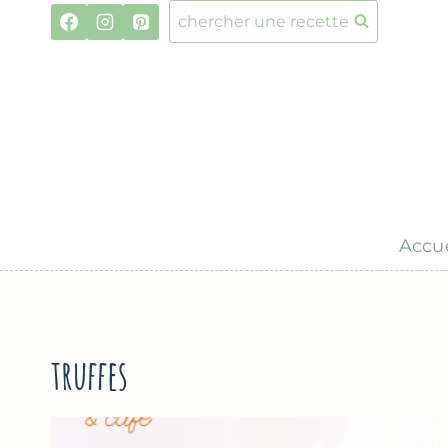
Aller
chercher une recette
au
contenu
Accue
truffes