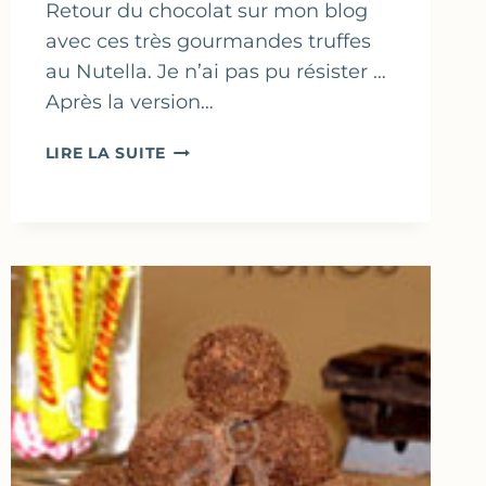
Retour du chocolat sur mon blog
avec ces très gourmandes truffes
au Nutella. Je n’ai pas pu résister …
Après la version…
TRUFFES
LIRE LA SUITE
AU
CHOCOLAT
NOIR
&
NUTELLA
–
TRUFFES
DE
NOËL
V4