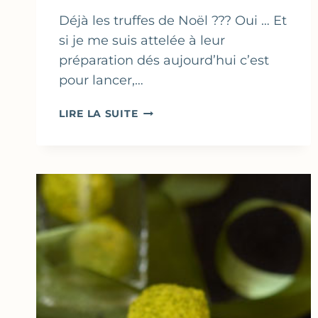
Déjà les truffes de Noël ??? Oui … Et
si je me suis attelée à leur
préparation dés aujourd’hui c’est
pour lancer,…
TRUFFES
LIRE LA SUITE
AU
CHOCOLAT
NOIR
&
MARRONS
–
LANCEMENT
DU
JEU
«
NOËL
GOURMAND