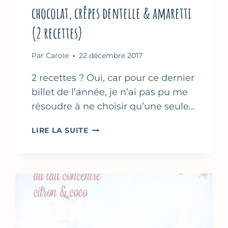
chocolat, crêpes dentelle & amaretti
(2 recettes)
Par
Carole
22 décembre 2017
2 recettes ? Oui, car pour ce dernier
billet de l’année, je n’ai pas pu me
résoudre à ne choisir qu’une seule…
TRUFFES
LIRE LA SUITE
AUX
2
CHOCOLATS
–
ROCHERS
AU
CHOCOLAT,
CRÊPES