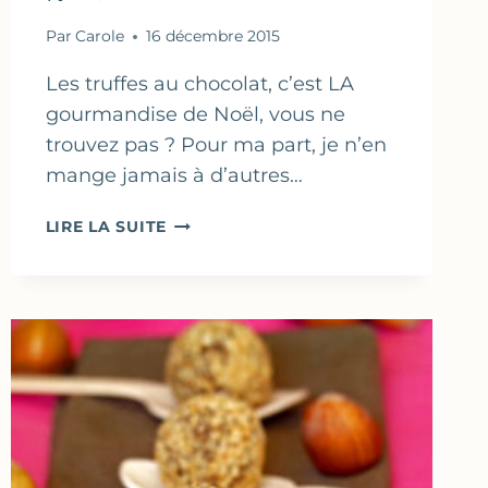
Par
Carole
16 décembre 2015
Les truffes au chocolat, c’est LA
gourmandise de Noël, vous ne
trouvez pas ? Pour ma part, je n’en
mange jamais à d’autres…
TRUFFES
LIRE LA SUITE
AUX
SPÉCULOOS,
CHOCOLAT
BLANC
&
RICOTTA
–
IDÉES
DE
GOURMANDISES