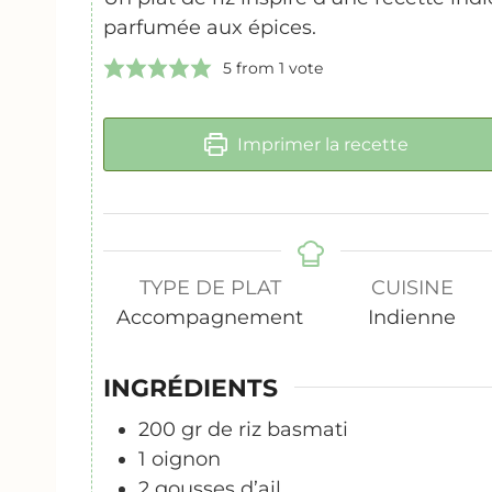
parfumée aux épices.
5
from 1 vote
Imprimer la recette
TYPE DE PLAT
CUISINE
Accompagnement
Indienne
INGRÉDIENTS
200
gr
de riz basmati
1
oignon
2
gousses d’ail