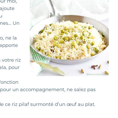
our moi,
 ajoute
du
rômes… Un
o, ne la
 apporte
votre riz
la, pour
fonction
révu pour un accompagnement, ne salez pas
e ce riz pilaf surmonté d’un œuf au plat.