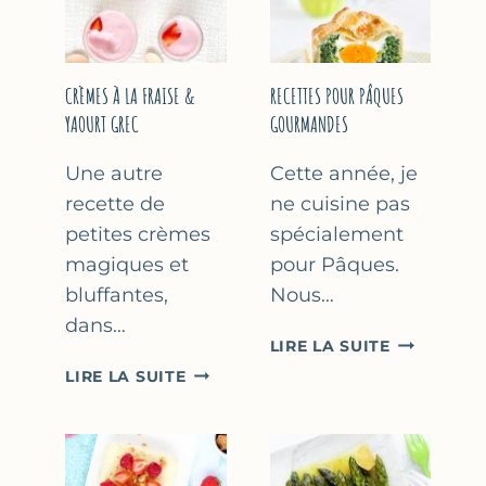
FÊTE
DES
MÈRES
ET
CRÈMES À LA FRAISE &
RECETTES POUR PÂQUES
DES
YAOURT GREC
GOURMANDES
PÈRES
Une autre
Cette année, je
recette de
ne cuisine pas
petites crèmes
spécialement
magiques et
pour Pâques.
bluffantes,
Nous…
dans…
RECETTES
LIRE LA SUITE
POUR
CRÈMES
LIRE LA SUITE
PÂQUES
À
GOURMAN
LA
FRAISE
&