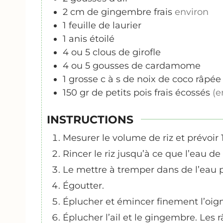
2
cm
de gingembre frais
environ
1
feuille de laurier
1
anis étoilé
4
ou 5 clous de girofle
4
ou 5 gousses de cardamome
1
grosse c à s de noix de coco râpée
150
gr
de petits pois frais écossés
(e
INSTRUCTIONS
Mesurer le volume de riz et prévoir 
Rincer le riz jusqu’à ce que l’eau de 
Le mettre à tremper dans de l’eau
Égoutter.
Éplucher et émincer finement l’oig
Éplucher l’ail et le gingembre. Les r