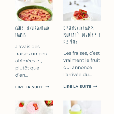
GÂTEAU RENVERSANT AUX
DESSERTS AUX FRAISES
FRAISES
POUR LA FÊTE DES MÈRES ET
DES PÈRES
J’avais des
Les fraises, c’est
fraises un peu
vraiment le fruit
abîmées et,
qui annonce
plutôt que
l’arrivée du…
d’en…
DESSERTS
GÂTEAU
LIRE LA SUITE
LIRE LA SUITE
AUX
RENVERSANT
FRAISES
AUX
POUR
FRAISES
LA