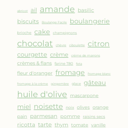
AMANDES
amande
&
ail
basilic
abricot
FRUITS
boulangerie
biscuits
ROUGES
Boulange Facile
cake
brioche
champignons
chocolat
citron
chèvre
ciboulette
courgette
crème
crème de marrons
crèmes & flans
farine T80
feta
fromage
fleur d'oranger
fromage blanc
gâteau
glace
fromage à la crème
gingembre
huile d'olive
mascarpone
noisette
miel
olives
orange
noix
parmesan
pomme
pain
raisins secs
ricotta
tarte
thym
vanille
tomate