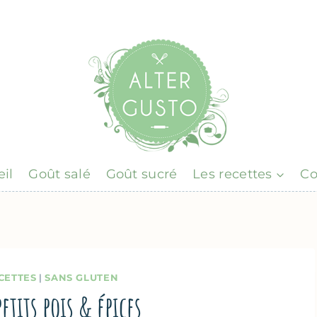
il
Goût salé
Goût sucré
Les recettes
Co
CETTES
|
SANS GLUTEN
petits pois & épices