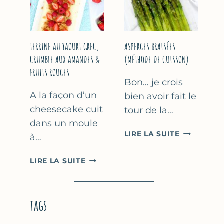
YAOURT
GREC
TERRINE AU YAOURT GREC,
ASPERGES BRAISÉES
CRUMBLE AUX AMANDES &
(MÉTHODE DE CUISSON)
FRUITS ROUGES
Bon… je crois
A la façon d’un
bien avoir fait le
cheesecake cuit
tour de la…
dans un moule
ASPERGES
LIRE LA SUITE
à…
BRAISÉES
(MÉTHODE
TERRINE
LIRE LA SUITE
DE
AU
CUISSON)
YAOURT
GREC,
tags
CRUMBLE
AUX