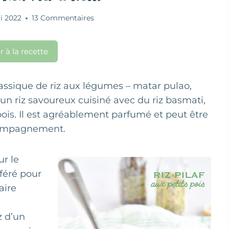
i 2022
13 Commentaires
r à la recette
classique de riz aux légumes – matar pulao,
t un riz savoureux cuisiné avec du riz basmati,
 pois. Il est agréablement parfumé et peut être
ccompagnement.
ur le
féré pour
aire
z d’un