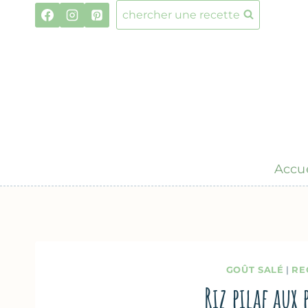
Aller
chercher une recette
au
contenu
Accue
GOÛT SALÉ
|
RE
Riz pilaf aux 